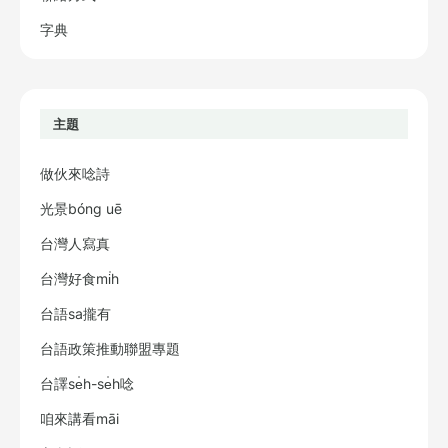
字典
主題
做伙來唸詩
光景bóng uē
台灣人寫真
台灣好食mi̍h
台語sa攏有
台語政策推動聯盟專題
台譯se̍h-se̍h唸
咱來講看māi