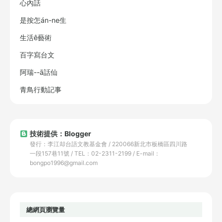
心內話
是按怎án-ne生
生活ê藝術
百字寫台文
阿瑞--ā話仙
青鳥行動記事
技術提供：Blogger
發行：李江却台語文教基金會 / 220066新北市板橋區四川路
一段157巷11號 / TEL：02-2311-2199 / E-mail：
bongpo1996@gmail.com
總網頁瀏覽量