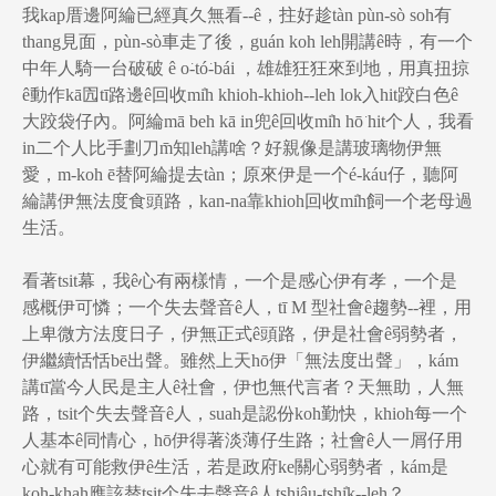
我kap厝邊阿綸已經真久無看--ê，拄好趁tàn pùn-sò soh有
thang見面，pùn-sò車走了後，guán koh leh開講ê時，有一个
中年人騎一台破破 ê o͘-tó͘-bái ，雄雄狂狂來到地，用真扭掠
ê動作kā囥tī路邊ê回收mi̍h khioh-khioh--leh lok入hit跤白色ê
大跤袋仔內。阿綸mā beh kā in兜ê回收mi̍h hō͘ hit个人，我看
in二个人比手劃刀m̄知leh講啥？好親像是講玻璃物伊無
愛，m-koh ē替阿綸提去tàn；原來伊是一个é-káu仔，聽阿
綸講伊無法度食頭路，kan-na靠khioh回收mi̍h飼一个老母過
生活。
看著tsit幕，我ê心有兩樣情，一个是感心伊有孝，一个是
感概伊可憐；一个失去聲音ê人，tī M 型社會ê趨勢--裡，用
上卑微方法度日子，伊無正式ê頭路，伊是社會ê弱勢者，
伊繼續恬恬bē出聲。雖然上天hō͘伊「無法度出聲」，kám
講tī當今人民是主人ê社會，伊也無代言者？天無助，人無
路，tsit个失去聲音ê人，suah是認份koh勤快，khioh每一个
人基本ê同情心，hō͘伊得著淡薄仔生路；社會ê人一屑仔用
心就有可能救伊ê生活，若是政府ke關心弱勢者，kám是
koh-khah應該替tsit个失去聲音ê人tshiâu-tshi̍k--leh？