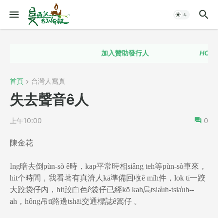
加入贊助發行人
HOT！！
首頁
台灣人寫真
失去聲音ê人
上午10:00
0
陳金花
Ing暗去倒pùn-sò ê時，kap平常時相siâng teh等pùn-sò車來，
hit个時間，我看著有真濟人kā準備回收ê mi̍h件，lok tī一跤
大跤袋仔內，hit跤白色ê袋仔已經kō kah烏tsia̍uh-tsia̍uh--
ah，hông吊tī路邊tshāi交通標誌ê篙仔 。