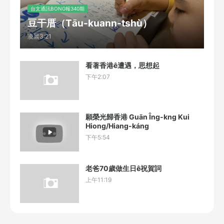
台文通訊BONG報340期
豆干厝（Tāu-kuann-tshù）
凌晨3:21
看著香港ê遭遇，思想起
下午2:07
願榮光歸香港 Guān Îng-kng Kui
Hiong/Hiang-káng
下午5:54
老爸70歲做生日ê祝賀詞
上午11:19