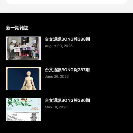
新一期雜誌
台文通訊BONG報388期
August 03, 2026
台文通訊BONG報387期
June 26, 2026
台文通訊BONG報386期
May 18, 2026