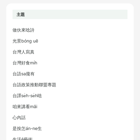
主題
做伙來唸詩
光景bóng uē
台灣人寫真
台灣好食mi̍h
台語sa攏有
台語政策推動聯盟專題
台譯se̍h-se̍h唸
咱來講看māi
心內話
是按怎án-ne生
生活ê藝術