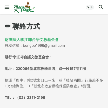
✏ 聯絡方式
財團法人李江却台語文教基金會
投稿信箱：bongpo1996@gmail.com
發行∕李江却台語文教基金會
：
地址：220066新北市板橋區四川路一段157巷11號
捷運「府中」站2號出口出--來，uì『後站商圈』行路差不多
10分鐘到位。Tī「新北市政府動物保護防疫處」ê對面。
TEL：（02）2311-2199