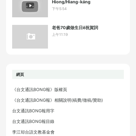
Hiong/Hiang-káng
下午5:54
老爸70歲做生日ê祝賀詞
上午11:19
網頁
《台文通訊BONG報》版權頁
《台文通訊BONG報》相關說明(稿費/徵稿/贊助)
台文通訊BONG報用字
台文通訊BONG報目錄
李江却台語文教基金會