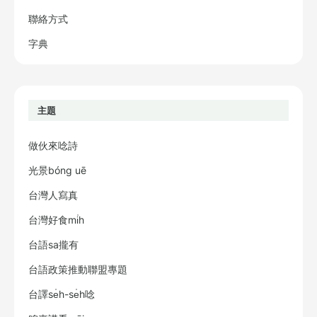
聯絡方式
字典
主題
做伙來唸詩
光景bóng uē
台灣人寫真
台灣好食mi̍h
台語sa攏有
台語政策推動聯盟專題
台譯se̍h-se̍h唸