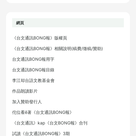
網頁
《台文通訊BONG報》版權頁
《台文通訊BONG報》相關說明(稿費/徵稿/贊助)
台文通訊BONG報用字
台文通訊BONG報目錄
李江却台語文教基金會
作品朗讀影片
加入贊助發行人
佗位看ē著《台文通訊BONG報》
《台文通訊》kap《台文BONG報》合刊
試讀《台文通訊BONG報》3期