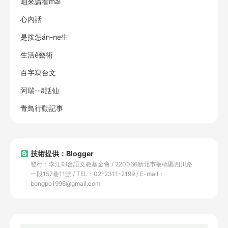
咱來講看māi
心內話
是按怎án-ne生
生活ê藝術
百字寫台文
阿瑞--ā話仙
青鳥行動記事
技術提供：Blogger
發行：李江却台語文教基金會 / 220066新北市板橋區四川路
一段157巷11號 / TEL：02-2311-2199 / E-mail：
bongpo1996@gmail.com