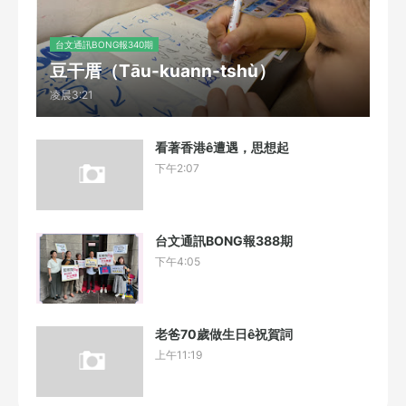
台文通訊BONG報340期
豆干厝（Tāu-kuann-tshù）
凌晨3:21
看著香港ê遭遇，思想起
下午2:07
台文通訊BONG報388期
下午4:05
老爸70歲做生日ê祝賀詞
上午11:19