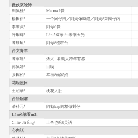
做伙來唸詩
劉佩桂
/
愛
Ma-ma ê
楊振裕
/
一个囡仔囝／阿媽像時鐘／阿媽
菜園仔內
ê
李淑貞
/
阿母
愛
ê
許烱輝
/
國家
未睏天光
Lán
ê
iáu
陳維垣
/
阿母
梳粧台
ê
台文青年
陳軍達
/
煙火
─
看義大跨年有感
郭佩靖
/
目睭
張琬如
/
幸福
頭家娘
ê
花埕照日
王昭華
/
桃花大肚
台語鋸屑
潘科元
/
阿勉
阿桔做對仔
kap
來講看
Lán
māi
上帝也
講英語
Chiúⁿ Ji̍t Êng/
ē
心內話