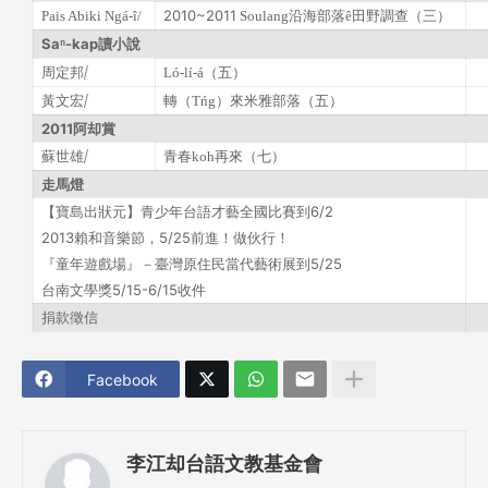
沿海部落
田野調查
（
三
）
2010~2011
Pais Abiki Ngá-î/
Soulang
ê
讀小說
Saⁿ-kap
周定邦
/
（
五
）
Ló-lí-á
黃文宏
/
轉
（
）
來米雅部落（五）
Tńg
阿却賞
2011
蘇世雄
/
青春
再來（七）
koh
走馬燈
【寶島出狀元】青少年台語才藝全國比賽到
6/2
賴和音樂節
，
前進！做伙行！
2013
5/25
『
童年遊戲場
』
－臺灣原住民當代藝術展到
5/25
台南文學獎
收件
5/15-6/15
捐款徵信
Facebook
李江却台語文教基金會