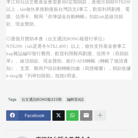
李江却台語文教基金會需要你ê定期捐款，逐個月捐助NT$200
以上，lán做伙來推動復振台灣語文ê事工，歡迎利用劃撥、電
匯、信用卡、郵局『存簿儲金自動轉帳』扣款iah是線頂捐
款、現金贊助。
◎逐個月贊助本會（台文通訊BONG報發行單位）
NT$200（iah是逐冬NT$2,400）以上，
做伙支持基金會事工
kap雜誌編印發行費用。歡迎利用郵局劃撥、信用卡（寫捐款
單）、線頂捐款、現金贊助、銀行/ATM轉帳（轉帳了後請通
知）、支票、郵局戶頭自動轉帳扣繳（寫授權書），捐款收據
ē-tàng做『列舉扣除額』抵稅ê用途。
Tags
台文通訊BONG報323期
編輯室ê話
Facebook