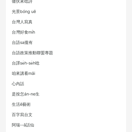
做伙來唸詩
光景bóng uē
台灣人寫真
台灣好食mi̍h
台語sa攏有
台語政策推動聯盟專題
台譯se̍h-se̍h唸
咱來講看māi
心內話
是按怎án-ne生
生活ê藝術
百字寫台文
阿瑞--ā話仙