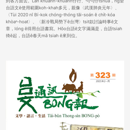
到各方面去。Lán khuann-khuann仔行、勻勻仔tshuā，ǹg望
台語文ê使用範圍koh-khah多元，親像〈武漢肺炎元年〉、
〈Tùi 2020 nî Bí-kok chóng-thóng tāi-soán ê chi̍t-kóa
khòaⁿ-hoat〉、〈新冷戰局勢下ê台灣〉tsit款討論時事ê文
章，lóng ē得用台語書寫。Hōo台語ê文字滿滿是，台語tsiah
徛ē起，台語ê春天mā tsiah ē來到位。