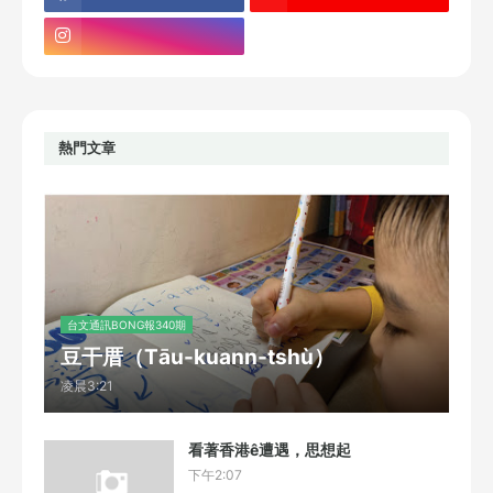
熱門文章
台文通訊BONG報340期
豆干厝（Tāu-kuann-tshù）
凌晨3:21
看著香港ê遭遇，思想起
下午2:07