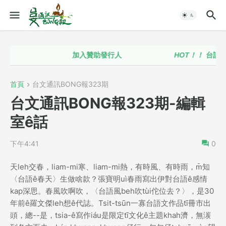
加入贊助發行人
HOT！！
台語政策
首頁
台文通訊BONG報323期
台文通訊BONG報323期-編輯
室ê話
下午4:41
0
天leh交春，liam-mi寒、liam-mi熱，有時風、有時雨，m̄知
〈台語ê春天〉生做啥款？張寶明uì春雨寫出伊對台語ê感情
kap深思。春風吹啊吹，〈台語風beh吹tùi佗位去？〉，是30
年前ê羅文傑leh想ê代誌。Tsit-tsūn一寡台語文作品tī冊市出
頭，總--是，tsia-ê寫作iáu是限定tī文化ê主題khah濟，無湠