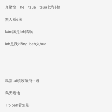
真驚惶 he一tsuā一tsuā七彩ê橋
無人看ē著
kám講是leh陷眠
Iah是我kiōng-beh火hua
烏雲tuì頭殼頂飛--過
烏天暗地
Tit-beh看無影