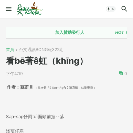
加入贊助發行人
HOT！！
台
首頁
台文通訊BONG報322期
看bē著ê虹（khīng）
下午4:19
0
作者：蘇群川
（作者是「Ē liàn-tńg台文讀寫班」結業學員 ）
Sap-sap仔雨tuì面頭前搧--落
淡薄仔寒