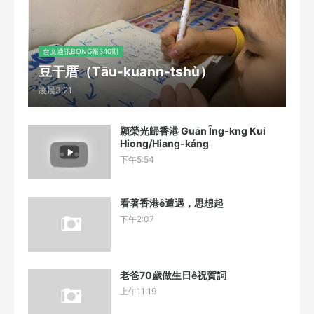
台文通訊BONG報340期
豆干厝（Tāu-kuann-tshù）
凌晨3:21
願榮光歸香港 Guān Îng-kng Kui
Hiong/Hiang-káng
下午5:54
看著香港ê遭遇，思想起
下午2:07
老爸70歲做生日ê祝賀詞
上午11:19