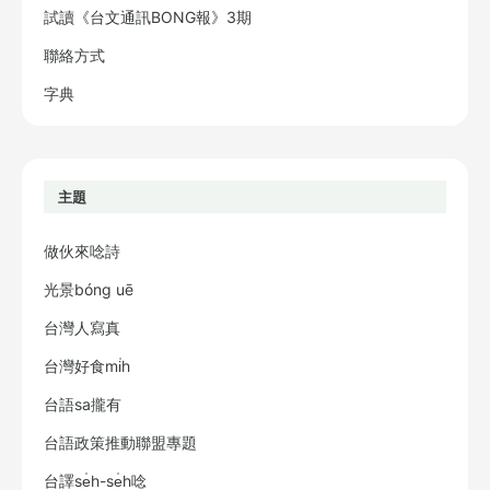
試讀《台文通訊BONG報》3期
聯絡方式
字典
主題
做伙來唸詩
光景bóng uē
台灣人寫真
台灣好食mi̍h
台語sa攏有
台語政策推動聯盟專題
台譯se̍h-se̍h唸