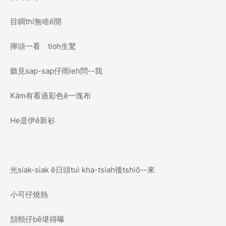
目睭thí無啥ē開
攑頭一看 tio̍h生驚
聽見sap-sap仔雨leh問--我
Kám有看過彩色ê一塊布
He是伊ê新衫
光siak-siak ê日頭tuì kha-tsiah後tshiō--來
小可仔燒熱
頷頸仔bē堪得曝