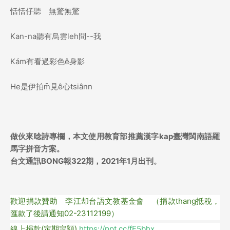
恬恬仔聽 無驚無驚
Kan-na聽有烏雲leh問--我
Kám有看過彩色ê身影
He是伊拍m̄見ê心tsiânn
做伙來唸詩
專欄，
本文使用教育部推薦漢字kap臺灣閩南語羅
馬字拼音方案。
台文通訊BONG報322期，2021年1月出刊。
歡迎捐款贊助 李江却台語文教基金會 （捐款thang抵稅，
匯款了後請通知02-23112199）
線上捐款(定期定額)
https://ppt.cc/fF5bhx