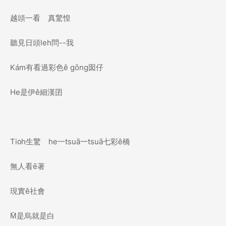
越頭一看 真驚惶
聽見日頭leh問--我
Kám有看過彩色ê gōng囡仔
He是伊ê細漢囝
Tio̍h生驚 he一tsuā一tsuā七彩ê橋
無人看ē著
現實ê社會
M̄是烏就是白