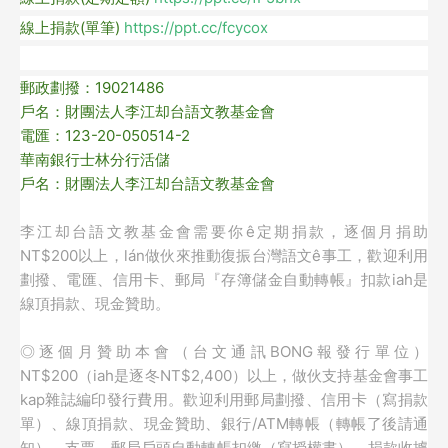
線上捐款(單筆)
https://ppt.cc/fcycox
郵政劃撥：19021486
戶名：財團法人李江却台語文教基金會
電匯：123-20-050514-2
華南銀行士林分行活儲
戶名：財團法人李江却台語文教基金會
李江却台語文教基金會需要你ê定期捐款，逐個月捐助
NT$200以上，lán做伙來推動復振台灣語文ê事工，歡迎利用
劃撥、電匯、信用卡、郵局『存簿儲金自動轉帳』扣款iah是
線頂捐款、現金贊助。
◎逐個月贊助本會（台文通訊BONG報發行單位）
NT$200（iah是逐冬NT$2,400）以上，
做伙支持基金會事工
kap雜誌編印發行費用。歡迎利用郵局劃撥、信用卡（寫捐款
單）、線頂捐款、現金贊助、銀行/ATM轉帳（轉帳了後請通
知）、支票、郵局戶頭自動轉帳扣繳（寫授權書），捐款收據