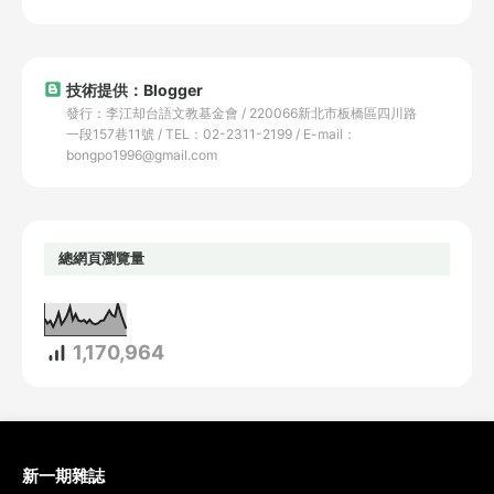
技術提供：Blogger
發行：李江却台語文教基金會 / 220066新北市板橋區四川路
一段157巷11號 / TEL：02-2311-2199 / E-mail：
bongpo1996@gmail.com
總網頁瀏覽量
1,170,964
新一期雜誌