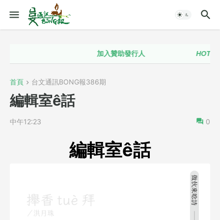
加入贊助發行人
HOT！！
首頁
台文通訊BONG報386期
編輯室ê話
中午12:23
0
編輯室ê話