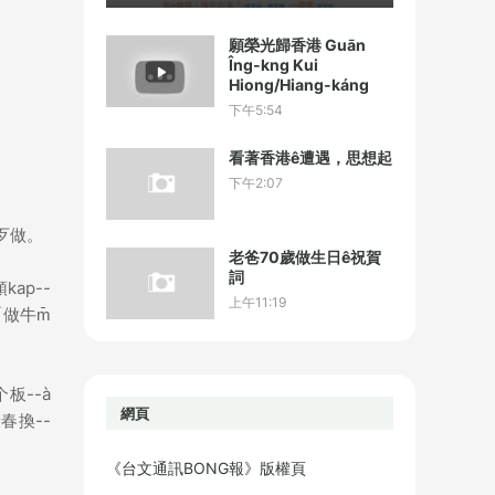
願榮光歸香港 Guān
Îng-kng Kui
Hiong/Hiang-káng
下午5:54
看著香港ê遭遇，思想起
下午2:07
上歹做。
老爸70歲做生日ê祝賀
詞
kap--
上午11:19
做牛m̄
个板--à
網頁
青春換--
《台文通訊BONG報》版權頁