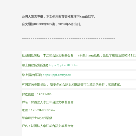
台灣人寫真專欄，
本文使用教育部推薦漢字kap白話字。
台文通訊BONG報302期，2019年5月出刊。
--------------------------------------------
歡迎捐款贊助 李江却台語文教基金會 （捐款thang抵稅，匯款了後請通知02-23112
線上捐款(定期定額)
https://ppt.cc/fF5bhx
線上捐款(單筆)
https://ppt.cc/fcycox
有固定的長期捐款， 讓更多的台語文相關計畫可以穩定的推行，感謝逐家。
郵政劃撥：19021486
戶名：財團法人李江却台語文教基金會
電匯：123-20-050514-2
華南銀行士林分行活儲
戶名：財團法人李江却台語文教基金會