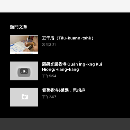
熱門文章
豆干厝（Tāu-kuann-tshù）
凌晨3:21
願榮光歸香港 Guān Îng-kng Kui
Hiong/Hiang-káng
下午5:54
看著香港ê遭遇，思想起
下午2:07