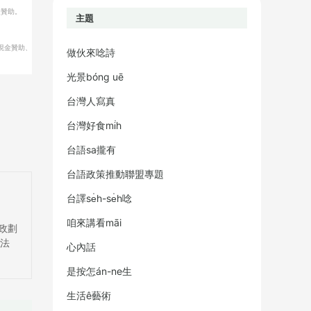
金贊助。
主題
現金贊助、
做伙來唸詩
光景bóng uē
台灣人寫真
台灣好食mi̍h
台語sa攏有
台語政策推動聯盟專題
台譯se̍h-se̍h唸
咱來講看māi
●郵政劃
團法
心內話
是按怎án-ne生
生活ê藝術