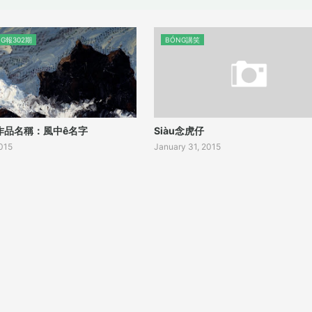
G報302期
BÓNG講笑
作品名稱：風中ê名字
Siàu念虎仔
2015
January 31, 2015