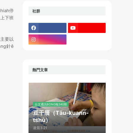
hiah停
社群
。上下班
，主要以
ng針ê
熱門文章
台文通訊BONG報340期
豆干厝（Tāu-kuann-
tshù）
凌晨3:21