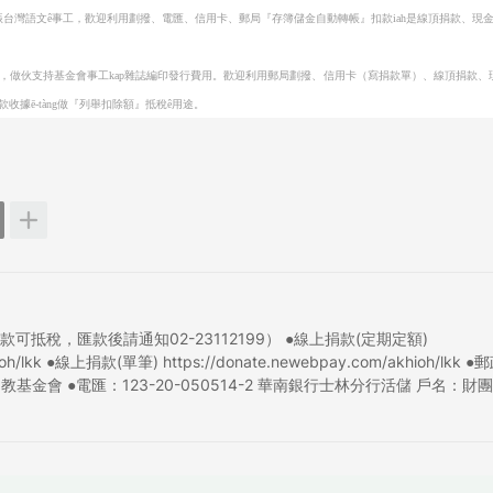
動復振台灣語文ê事工，歡迎利用劃撥、電匯、信用卡、郵局『存簿儲金自動轉帳』扣款iah是線頂捐款、現
上，
做伙支持基金會事工kap雜誌編印發行費用。歡迎利用郵局劃撥、信用卡（寫捐款單）、線頂捐款、
據ē-tàng做『列舉扣除額』抵稅ê用途。
稅，匯款後請通知02-23112199） ●線上捐款(定期定額)
khioh/lkk ●線上捐款(單筆) https://donate.newebpay.com/akhioh/lkk 
教基金會 ●電匯：123-20-050514-2 華南銀行士林分行活儲 戶名：財