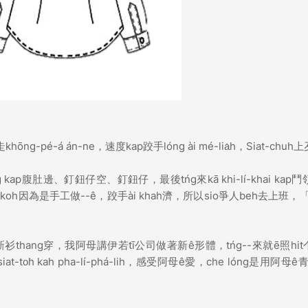
pé-á án-ne，速度kap跤手lóng ài mé-lia̍h，Siat-chuh
 kap腹肚邊、釘鈕仔空、釘鈕仔，最後tńg來kā khi-lí-khai kap鬥領
因為是手工做--ê，跤手ài khah濟，所以sio爭人beh去上班，「
lóng有新衫thang穿，我阿母講伊若tī公司做著新ê形體，tńg--來就ē照hit
at-to͘h kah pha-lí-phá-lih，感受阿母ê愛，che lóng是用阿母ê