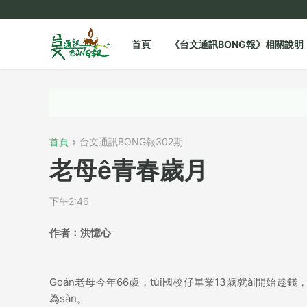
首頁
《台文通訊BONG報》相關說明
首頁
台文通訊BONG報302期
老母ê青春歲月
下午2:46
作者：洪憶心
Goán老母今年66歲，tùi國校仔畢業13歲就ài開始趁錢
為sàn。