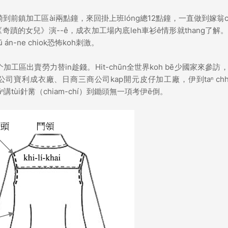
i大林蒲騎到前鎮加工區ài兩點鐘，來回掛上班lóng總12點鐘，一直做到嫁翁c
蹟的女兒》演--ê，成衣加工場內底leh車衫ê情形就thang了解
n-ne chiok恐怖koh刺激。
加工區出賣勞力替in趁錢。Hit-chūn全世界koh bē少國家來參訪
司寶利成衣廠、日商三商公司kap開元皮仔加工廠，伊到taⁿ chh
-tiāⁿ講tùi針黹（chiam-chí）到鋤頭無一項考伊ē倒。