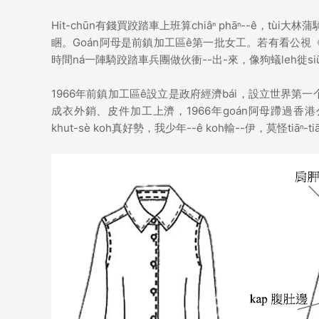
Hit-chūn有錢買跤踏車上班算chiâⁿ phāⁿ--ê，tù
睏。Goán阿母是前鎮加工區ê第一批女工。若有看公視《奇
時間ná一陣騎跤踏車兵團做伙衝--出-來，像狗蟻leh徙siū á
1966年前鎮加工區ê設立是政府經濟bái，設立世界第一个
成衣外銷、皮件加工上濟，1966年goán阿母蹛過香港公
khut-sè koh真好勢，我少年--ê koh輸--伊，莫怪tiāⁿ