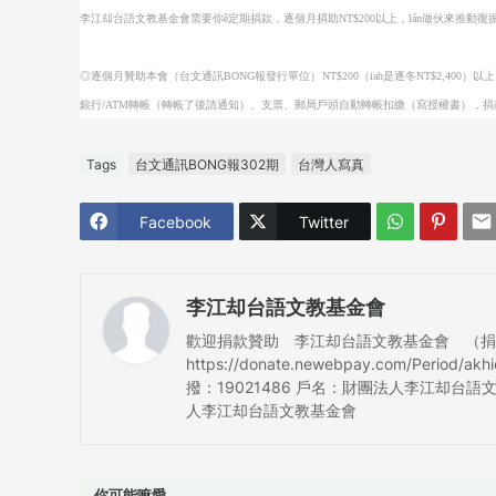
李江却台語文教基金會需要你ê定期捐款，逐個月捐助NT$200以上，lán做伙來推
◎逐個月贊助本會（台文通訊BONG報發行單位）NT$200（iah是逐冬NT$2,400）以
銀行/ATM轉帳（轉帳了後請通知）、支票、郵局戶頭自動轉帳扣繳（寫授權書），捐款收
Tags
台文通訊BONG報302期
台灣人寫真
Facebook
Twitter
李江却台語文教基金會
歡迎捐款贊助 李江却台語文教基金會 （捐款可抵
https://donate.newebpay.com/Period/a
撥：19021486 戶名：財團法人李江却台語文
人李江却台語文教基金會
你可能嘛愛...