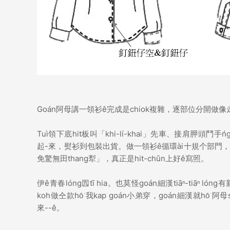
Goán阿母講一領衫ê完成是chiok複雜，逐部位分開做像走khōng-
Tuì領下底hit板叫「khi-lí-khai」先車、接肩胛頭鬥手ńg
起-來，熨衫到包裝出貨。做一領衫ê循環ài十規个部門，koh
免驚無田thang犁」，真正是hit-chūn上好ê寫照。
伊ê青春lóng囥tī hia。也莫怪goán細漢tiāⁿ-tiāⁿ 
koh做仝款hō͘ 我kap goán小弟穿，goán細漢就hō͘ 阿母si
來--ê。