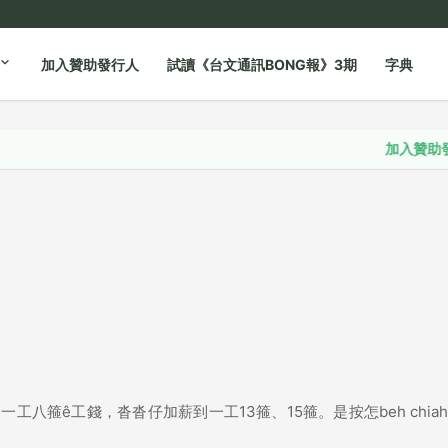
加入贊助發行人
試讀《台文通訊BONG報》3期
字典
加入贊助發行人
，一工八箍ê工錢，沓沓仔加薪到一工13箍、15箍。是按怎beh chia