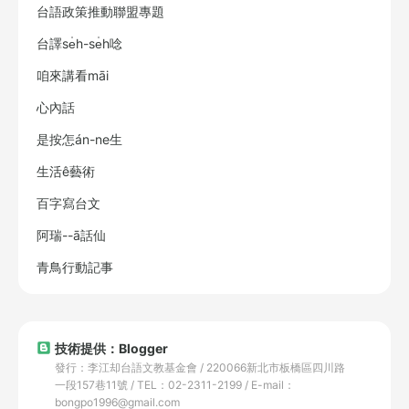
台語政策推動聯盟專題
台譯se̍h-se̍h唸
咱來講看māi
心內話
是按怎án-ne生
生活ê藝術
百字寫台文
阿瑞--ā話仙
青鳥行動記事
技術提供：Blogger
發行：李江却台語文教基金會 / 220066新北市板橋區四川路
一段157巷11號 / TEL：02-2311-2199 / E-mail：
bongpo1996@gmail.com