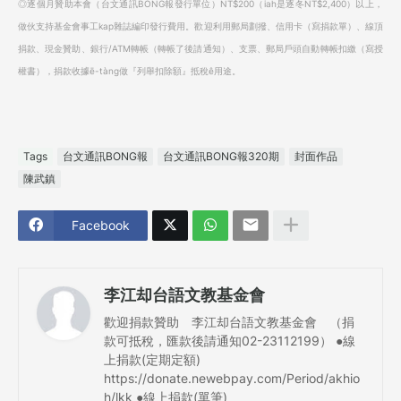
◎逐個月贊助本會（台文通訊BONG報發行單位）NT$200（iah是逐冬NT$2,400）以上，
做伙支持基金會事工kap雜誌編印發行費用。歡迎利用郵局劃撥、信用卡（寫捐款單）、線頂
捐款、現金贊助、銀行/ATM轉帳（轉帳了後請通知）、支票、郵局戶頭自動轉帳扣繳（寫授
權書），捐款收據ē-tàng做『列舉扣除額』抵稅ê用途。
Tags
台文通訊BONG報
台文通訊BONG報320期
封面作品
陳武鎮
Facebook
李江却台語文教基金會
歡迎捐款贊助 李江却台語文教基金會 （捐
款可抵稅，匯款後請通知02-23112199） ●線
上捐款(定期定額)
https://donate.newebpay.com/Period/akhio
h/lkk ●線上捐款(單筆)