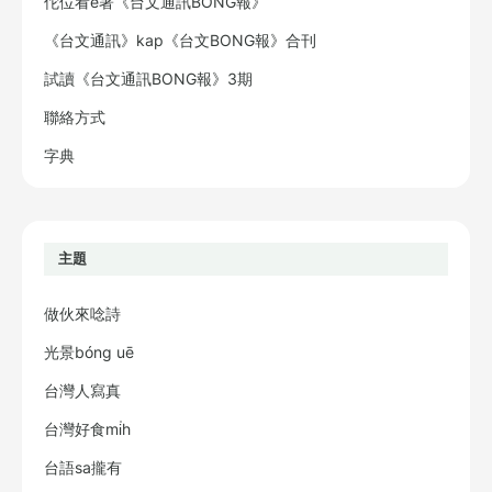
佗位看ē著《台文通訊BONG報》
《台文通訊》kap《台文BONG報》合刊
試讀《台文通訊BONG報》3期
聯絡方式
字典
主題
做伙來唸詩
光景bóng uē
台灣人寫真
台灣好食mi̍h
台語sa攏有