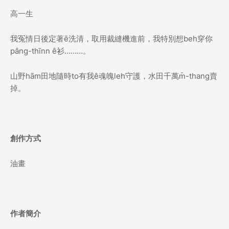
高一生
我冤情日後定著ē洗清，取用裁縫機進前，我特別想beh穿你
pâng-thīnn ê衫………。
山野hām田地隨時to有我ê魂魄leh守護，水田千萬m̄-thang賣
掉。
創作方式
油畫
作者簡介