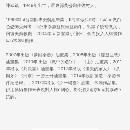
陳武鎮，1949年出世，屏東縣萬巒鄉佳佐村人。
1969年tuì台南師專美勞組畢業，tī海軍做兵ê時，tsiânn做白
色恐怖受難者，tī台東泰源監獄坐監兩冬。出獄了後補做兵，
回復美勞教職，2004年tuì新營國小退休，全力投入人權畫作
kap木雕ê創作。
2007年出版《夢回泰源》油畫集，2008年出版《虛擬巨惡》
油畫集，2010年 出版《風中的名字》、《山》油畫集，2011
年出版《判決書》油畫集，2012年出版《消失的家人》《爪
與牙》《刑求》一套三冊油畫集，2014年設計製造「泰源事
件紀念碑」，2017年出版《那一場雪》油畫、木雕作品集。
伊用藝術創作來表現對人權ê關心、對公義ê追求kap對暴政ê
抗訴。