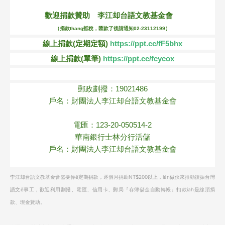
歡迎捐款贊助 李江却台語文教基金會
（捐款thang抵稅，匯款了後請通知02-23112199）
線上捐款(定期定額)
https://ppt.cc/fF5bhx
線上捐款(單筆)
https://ppt.cc/fcycox
郵政劃撥：19021486
戶名：財團法人李江却台語文教基金會
電匯：123-20-050514-2
華南銀行士林分行活儲
戶名：財團法人李江却台語文教基金會
李江却台語文教基金會需要你ê定期捐款，逐個月捐助NT$200以上，lán做伙來推動復振台灣
語文ê事工，歡迎利用劃撥、電匯、信用卡、郵局『存簿儲金自動轉帳』扣款iah是線頂捐
款、現金贊助。