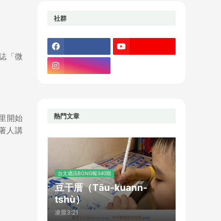
社群
雜誌「微
熱門文章
公里開始
會著人講
台文通訊BONG報340期
豆干厝（Tāu-kuann-
tshù）
凌晨3:21