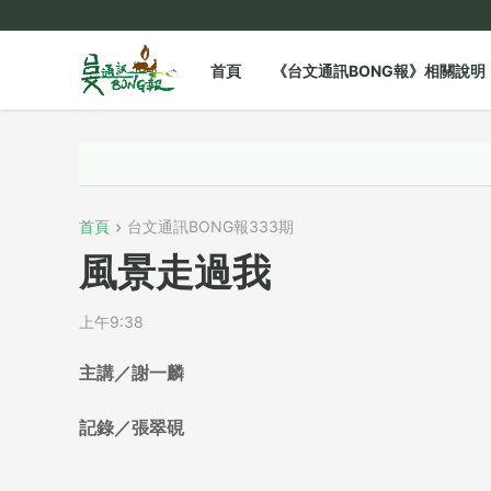
首頁
《台文通訊BONG報》相關說明
首頁
台文通訊BONG報333期
風景走過我
上午9:38
主講／謝一麟
記錄／張翠硯