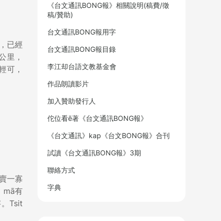
《台文通訊BONG報》相關說明(稿費/徵
稿/贊助)
台文通訊BONG報用字
底，已經
台文通訊BONG報目錄
9公里，
李江却台語文教基金會
h輕可，
作品朗讀影片
加入贊助發行人
佗位看ē著《台文通訊BONG報》
《台文通訊》kap《台文BONG報》合刊
試讀《台文通訊BONG報》3期
聯絡方式
，賣一寡
字典
」mā有
Tsit