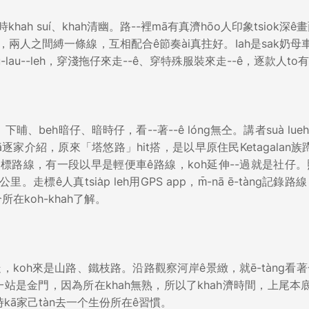
時khah suí、khah清幽。路--裡mā有真濟hōo人印象tsiok深ê
兩人之間縛一條線，互相配合ê節奏ài真拄好。Iah是sak奶母車t
au-lau--leh，穿淺拖仔來走--ê、穿特殊服裝來走--ê，逐款人to
、beh暗仔、暗時仔，看--著--ê lóng無仝。講者suà lueh t
ā逐家介紹，原來「塔悠路」hit搭，是以早原住民Ketagalan族蹛
走標路線，有一段以早是輕便車ê路線，koh延伸--過就是社仔
走標ê人真tsia̍p leh用GPS app，m̄-nā ē-tàng記錄路
所在koh-khah了解。
來走，koh來是山路、鐵枝路。沿路觀察河岸ê景緻，就ē-tàng看
是金門，因為所在khah無熟，所以了khah濟時間，上尾本
五時kā家己tàn去一个生份所在ê習慣。