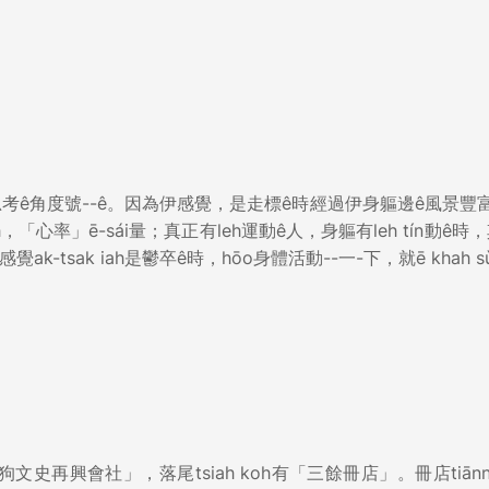
ê角度號--ê。因為伊感覺，是走標ê時經過伊身軀邊ê風景豐
「心率」ē-sái量；真正有leh運動ê人，身軀有leh tín動ê時
覺ak-tsak iah是鬱卒ê時，hōo身體活動--一-下，就ē khah sù
興會社」，落尾tsiah koh有「三餘冊店」。冊店tiānn-t