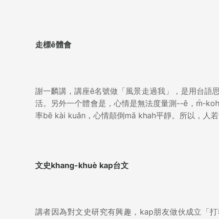
走標ê體會
謝一麟講，講座ê名號做「風景走過我」，是用台語思考
活。另外一个體會是，心情是無法度量測--ê，m̄-koh，
率bē kài kuân，心情顛倒mā khah平靜。所以，人若感
文史khang-khuè kap台文
講者因為對文史研究有興趣，kap朋友做伙成立「打狗文史再