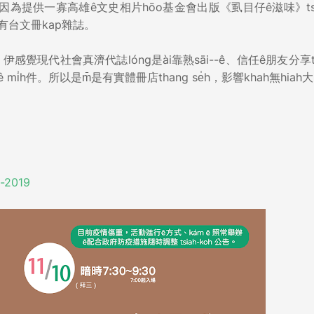
，因為提供一寡高雄ê文史相片hōo基金會出版《虱目仔ê滋味》ts
有台文冊kap雜誌。
代社會真濟代誌lóng是ài靠熟sāi--ê、信任ê朋友分享tsi
̍h件。所以是m̄是有實體冊店thang se̍h，影響khah無hiah
n-2019