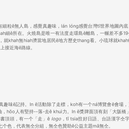
有細粒ê無人島，感覺真趣味，lán lóng感覺台灣tī世界地圖內
實有koh-khah細ê所在。火燒島是唯一有法度走環島ê離島，一輾差不多1
，就khah無hiah濟當地居民ê地方歷史thang看。小琉球就kha
àng上接近海ê路線。
真趣味ê記持。In ê活動除了走標，koh有一个ná博覽會ê會場
，hōo人有堅持--落-去ê khuì力。In ê獎牌面頂有刻「大阪橋
證書頂頭，有一个「走」ê
logo
，tī tsia拄好日語、台語漢字仝字。
做七个色，代表無仝分組，無仝色贊助ê公益主題mā無仝。