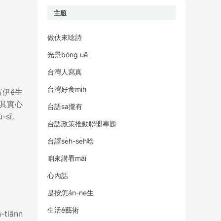
主題
做伙來唸詩
光景bóng uē
台灣人寫真
台灣好食mi̍h
富伊ê生
，其實心
台語sa攏有
-sī。
台語政策推動聯盟專題
台譯se̍h-se̍h唸
咱來講看māi
心內話
是按怎án-ne生
生活ê藝術
iānn