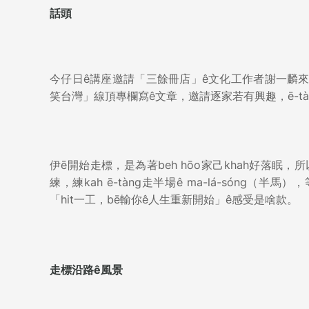
話頭
今仔日ê講座邀請「三餘冊店」ê文化工作者謝一麟來
笑台灣」線頂專欄寫ê文章，邀請逐家若有興趣，ē-tàn
伊ē開始走標，是為著beh hōo家己khah好落眠，所以
練，練kah ē-tàng走半場ê ma-lá-sóng（半馬）
「hit一工，bē輸你ê人生重新開始」ê感受是啥款。
走標沿路ê風景