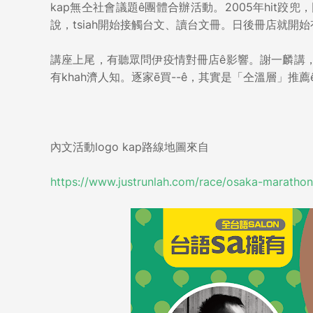
kap無仝社會議題ê團體合辦活動。2005年hit跤兜
說，tsiah開始接觸台文、讀台文冊。日後冊店就開始
講座上尾，有聽眾問伊疫情對冊店ê影響。謝一麟講，伊感覺現
有khah濟人知。逐家ē買--ê，其實是「仝溫層」推薦ê mi
內文活動logo kap路線地圖來自
https://www.justrunlah.com/race/osaka-maratho