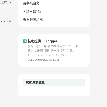
it本小
百字寫台文
阿瑞--ā話仙
青鳥行動記事
ah ē
大。
技術提供：Blogger
發行：李江却台語文教基金會 / 220066
新北市板橋區四川路一段157巷11號 /
TEL：02-2311-2199 / E-mail：
bongpo1996@gmail.com
總網頁瀏覽量