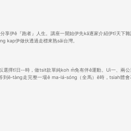
分享伊ê『跑者』人生。講座一開始伊先kā逐家介紹伊tī天下
g kap伊做伙透過走標來熟sāi台灣。
選擇tī日--時，做tsit款單純koh m̄免有伴ê運動。Uì一、兩
，等到ē-tàng走完整一場ê ma-lá-sóng（全馬）ê時，tsiah體