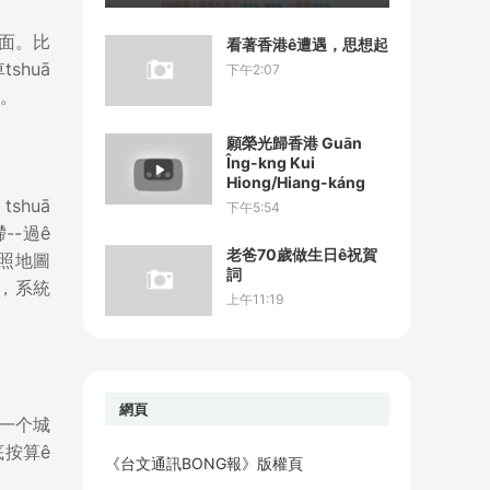
畫面。比
看著香港ê遭遇，思想起
shuā
下午2:07
有。
願榮光歸香港 Guān
Îng-kng Kui
Hiong/Hiang-káng
shuā
下午5:54
--過ê
老爸70歲做生日ê祝賀
。照地圖
詞
線，系統
上午11:19
網頁
著一个城
底按算ê
《台文通訊BONG報》版權頁