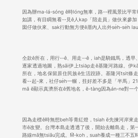
因為辦ma-lá-sóng ê時lóng無車，路--裡風景比平常
如講，有目睭無看--見ê人kap「陪走員」做伙來參加，
囡仔做伙來、sak行動無方便ê厝內人出外se̍h-se̍h l
仝款ê所在，用行--ê、用走--ê，iah是騎鐵馬，透早、下晡
逐家透過地圖，熟sāi伊上tsia̍p走ê基隆河路線。伊k
所在，地名保留原住民族ê生活跤跡。基隆河tsit條
看--起-來，社仔se̍h一輾，拄好差不多是「半馬」21公里。
mā ē顯示真濟所在ê舊地名，ē-tàng因為án-ne對一个
因為走標ê時無想beh等青紅燈，tsiah ē先揀河岸
市ê改變。台灣本島走透透了後，開始去離島走，第一站
路線mā無tsiâu完成。M̄-koh，suah養成一種三不