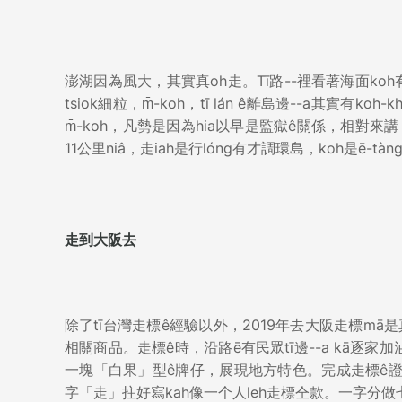
澎湖因為風大，其實真oh走。Tī路--裡看著海面koh
tsiok細粒，m̄-koh，tī lán ê離島邊--a其
m̄-koh，凡勢是因為hia以早是監獄ê關係，相對來講
11公里niâ，走iah是行lóng有才調環島，koh是ē-t
走到大阪去
除了tī台灣走標ê經驗以外，2019年去大阪走標mā是
相關商品。走標ê時，沿路ē有民眾tī邊--a kā逐家加油
一塊「白果」型ê牌仔，展現地方特色。完成走標ê
字「走」拄好寫kah像一个人leh走標仝款。一字分