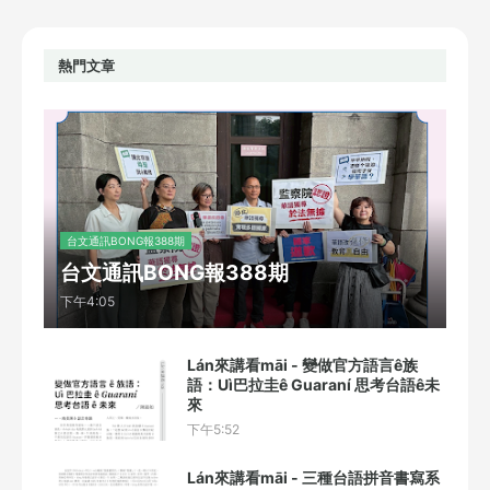
熱門文章
台文通訊BONG報388期
台文通訊BONG報388期
下午4:05
Lán來講看māi - 變做官方語言ê族
語：Uì巴拉圭ê Guaraní 思考台語ê未
來
下午5:52
Lán來講看māi - 三種台語拼音書寫系