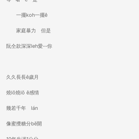
一擺koh一擺ê
家庭暴力 但是
阮仝款深深leh愛--你
久久長長ê歲月
燒lō燒lō ê感情
幾若千年 lán
像蜜攪糖分bē開