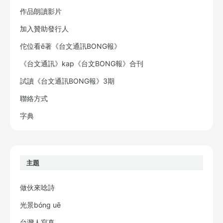
作品朗讀影片
加入贊助發行人
佗位看ē著《台文通訊BONG報》
《台文通訊》kap《台文BONG報》合刊
試讀《台文通訊BONG報》3期
聯絡方式
字典
主題
做伙來唸詩
光景bóng uē
台灣人寫真