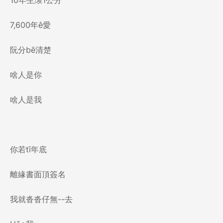
10年生湠1公分
7,600年ê愛
阮分bē清楚
啥人是你
啥人是我
你若tī年底
離緣書面頂簽名
我就沓沓仔無--去