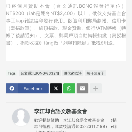
◎逐個月贊助本會（台文通訊BONG報發行單位）
NT$200（iah是逐冬NT$2,400）以上，
做伙支持基金會
事工kap雜誌編印發行費用。歡迎利用郵局劃撥、信用卡
（寫捐款單）、線頂捐款、現金贊助、銀行/ATM轉帳（轉
帳了後請通知）、支票、郵局戶頭自動轉帳扣繳（寫授權
書），捐款收據ē-tàng做『列舉扣除額』抵稅ê用途。
Tags
台文通訊BONG報332期
做伙來唸詩
崎仔頭赤子
Facebook
李江却台語文教基金會
歡迎捐款贊助 李江却台語文教基金會 （捐
款可抵稅，匯款後請通知02-23112199） ●線