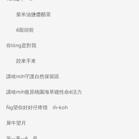
柴米油鹽醬醋茶
ê面頭前
你lóng是對我
跤來手來
講啥mih守護自然保留區
講啥mih復原桃園海草礁性命ê活力
Ǹg望你好好仔疼惜 m̄-koh
犀牛望月
等--著--ê 是