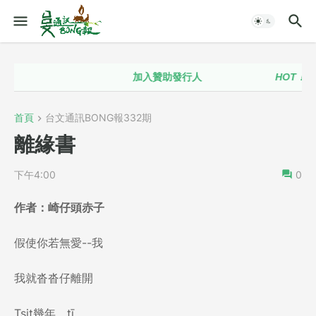
加入贊助發行人
HOT！！
台語
首頁
台文通訊BONG報332期
離緣書
下午4:00
0
作者：
崎仔頭赤子
假使你若無愛--我
我就沓沓仔離開
Tsit幾年 tī