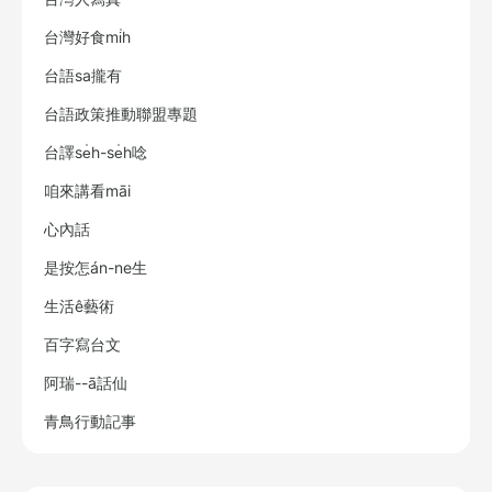
台灣好食mi̍h
台語sa攏有
台語政策推動聯盟專題
台譯se̍h-se̍h唸
咱來講看māi
心內話
是按怎án-ne生
生活ê藝術
百字寫台文
阿瑞--ā話仙
青鳥行動記事