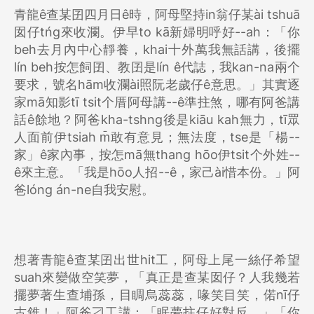
青龍ê查某囝四月日ê時，阿母堅持in翁仔某ài tshuā
囡仔tńg來收瀾。伊早to kā新婦明呼好--ah：「你
beh去月內中心靜養，khai十外萬我無話講，後擺
lín beh按怎飼囝、教囝是lín ê代誌，我kan-na兩个
要求，號名hām收瀾ài照阮老歲仔ê意思。」其實逐
家mā知影tī tsit个厝阿母講--ê準拄煞，哪有阿爸講
話ê餘地？阿爸kha-tshng後是kiāu kah無力，tī眾
人面前伊tsiah m̄敢有意見；無法度，tse是「楊--
家」ê家內事，按怎mā無thang hōo伊tsit个外姓--
ê來主意。「我是hōo人招--ê，家己ài惜本份。」阿
爸lóng án-ne自我安慰。
想著青龍ê查某囝出世hit工，阿母上尾一絲仔希望
suah來變做空笑夢，「真正是查某囡仔？人我幾若
擺夢著生查埔孫，目睭烏蕊蕊，喙笑目笑，偌nī仔
古錐！」阿爸刁工講：「眠夢拄仔好對反。」「你