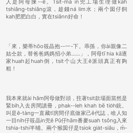
人是阿母揀--ê。Tsit-má in兜工場生理做kah
tshiâng-tshiâng滾，趁錢ná lim水；兩个囡仔飼
kah肥肥白白，實在tsiânn好命！
「來，樂蒂hōo筱晶抱--一-下。乖孫，你ài親像二
姑仝款，替爸爸媽媽招小弟……」，阿母tī hia kā逐
家huah起huah倒，tsit个山大王ê派頭真正有夠
粗！
我本來就ài hām阿母做對頭，拄著tsit款場面當然是
緊bih入去房間讀冊，phak--leh khah bē tio̍h銃。
叫是ē-tàng一直藏tī房間仔底做家己ê代誌，啥人知
一目nih仔筱晶in兜ê Pû仔hām番麥suah tsông入來
tshia-tshi半晡。兩个猴囡仔是tsiok gia̍t-siâu，m̄-