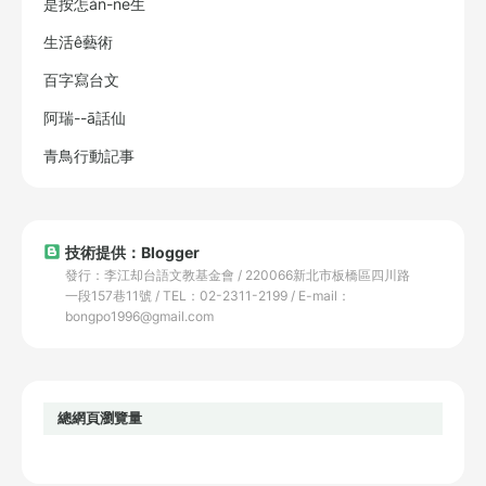
是按怎án-ne生
生活ê藝術
百字寫台文
阿瑞--ā話仙
青鳥行動記事
技術提供：Blogger
發行：李江却台語文教基金會 / 220066新北市板橋區四川路
一段157巷11號 / TEL：02-2311-2199 / E-mail：
bongpo1996@gmail.com
總網頁瀏覽量