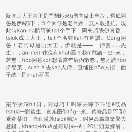
阮兜山大王真正是門關起來tī厝內做土皇帝，舊底阿
爸是伊ê部下，五个囡仔是老百姓，無人敢抵抗。現
此時kan-na賰阿爸tsit个手下，阿爸感覺伊真番、
tsiok成山大王，tsit个名號kah有夠讚。Gōng阿
爸！若阿母是山大王，伊就是——「押寨……先
生」；án-ne伊佗位有khah贏？我m̄敢講--出-來，
若無，hōo阿爸koh想著當年厝內散赤，無才調hōo
伊娶某，suah ài去kap人蹛，查埔囝hōo人招，面
子總--是khah歹看。
樂蒂收瀾hit日，阿母刁工叫嫁去喙下斗邊ê筱晶
tshuā一對後生、查某囝倒tńg--來。蔡筱晶是阿母ê
乖查某囝，自細漢就tsiok聽話，叫伊高職畢業緊去
趁錢，khang-khuè是阿母揣--ê；20出頭緊嫁翁，