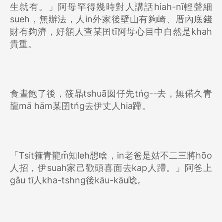
生就有。」阿母罕得幾時對人講話hiah-nī輕聲細
sueh，無辦法，人in外家後壁山有夠崎、厝內底錢
財有夠濟，好額人查某囝tī阿母心目中自然是khah
貴重。
食晝飽了後，筱晶tshuā囡仔先tńg--去，無偌久青
龍mā hām某囝tńg去伊丈人hia蹛。
「Tsit箍青龍m̄知leh想啥，in老爸是姑不二三將hōo
人招，伊suah家己歡頭喜面去kap人蹛。」阿爸上
gâu tī人kha-tshng後kāu-kāu唸。