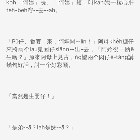
koh「阿姨」長、「阿姨」短，叫kah我一粒心肝
teh-beh溶--去--ah。
「Pû仔、番麥，來，阿媽問--lín！」阿母khe̍h糖仔
來將兩个iau鬼囡仔siânn--出-去，「阿妗後一胎ē
生啥？」原來阿母上見古，ǹg望兩个囡仔ē-tàng講
幾句好話，討一个好彩頭。
「當然是生嬰仔！」
「是弟--ā？Iah是妹--ā？」