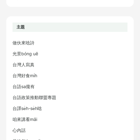
主題
做伙來唸詩
光景bóng uē
台灣人寫真
台灣好食mi̍h
台語sa攏有
台語政策推動聯盟專題
台譯se̍h-se̍h唸
咱來講看māi
心內話