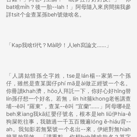
bat啥mi̍h？後一胎--lah！」阿母隨入來房間揣我參
詳tsit个金查某孫beh號做啥名。
「Kap我啥tī代？Mài吵！人leh寫論文……」
「人講姑惜孫仝字姓，tse是lán楊--家第一个孫
仔，雖然是查某囡仔phí mā是ài做正經號一个名。
你冊讀khah濟，hōo人拜託一下，你好心好hīng替
lín孫仔想一个好名。若無，lín hit箍khong老爸講查
埔--ê叫 “羅東”，查某--ê叫 “宜蘭”……」阿母哪ē是
beh來iang我kā紅嬰仔號名，根本是leh liū伊hia-ê
狗屎乾往事，我聽過一千五百幾遍lóng ē-hiáu背--
ah。我知影若無緊號一个名出--來，伊絕對無hiah
簡單放我煞，「講重點，你想beh號啥款名？算字