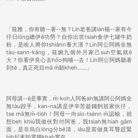
「筱雅，你有聽--著--無？Lín老爸講lán楊--家有今
仔日lóng總伊ê功勞？自你出世tsiah食伊七罐牛奶
粉，是啥人將你tshiânn養大漢？Lín阿公阿媽全無
tàu-sann-kāng，筱婉九個外月家己suh空氣就ē
大？你看伊良心去hōo狗哺--去！Lín阿公阿媽聽著
到tè，真正死目mā m̄願kheh……」
阿母講--ê是事實，m̄-koh人阿爸a̍h無講阿公阿媽全
無tàu跤手，kan-na講是伊辛苦趁錢飼規家伙仔，
tse mā無m̄-tio̍h！阿母一向sio-tsènn m̄認輸，就
想beh khiú我做伙對付阿爸，我tsiah無hiah gām
面，是非烏白lóng分bē清，iáu是當做臭耳聾趕緊
bih起來拍電腦khah實在。