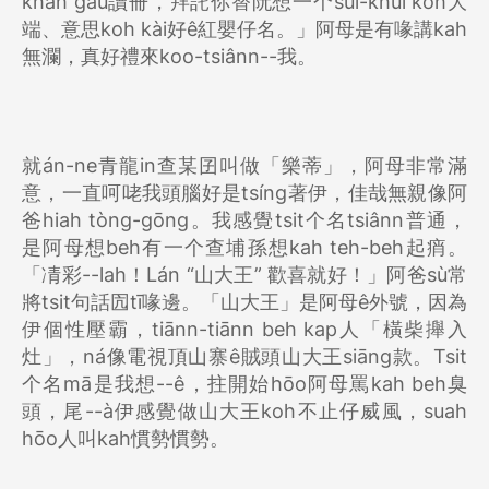
khah gâu讀冊，拜託你替阮想一个suí-khuì koh大
端、意思koh kài好ê紅嬰仔名。」阿母是有喙講kah
無瀾，真好禮來koo-tsiânn--我。
就án-ne青龍in查某囝叫做「樂蒂」，阿母非常滿
意，一直呵咾我頭腦好是tsíng著伊，佳哉無親像阿
爸hiah tòng-gōng。我感覺tsit个名tsiânn普通，
是阿母想beh有一个查埔孫想kah teh-beh起痟。
「凊彩--lah！Lán “山大王” 歡喜就好！」阿爸sù常
將tsit句話囥tī喙邊。「山大王」是阿母ê外號，因為
伊個性壓霸，tiānn-tiānn beh kap人「橫柴攑入
灶」，ná像電視頂山寨ê賊頭山大王siāng款。Tsit
个名mā是我想--ê，拄開始hōo阿母罵kah beh臭
頭，尾--à伊感覺做山大王koh不止仔威風，suah
hōo人叫kah慣勢慣勢。