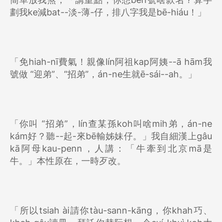
劃我ke減bat--淡-薄-仔，排八字我是bē-hiáu！」
「免hiah-nī費氣！親像lín阿祖kap阿姨--ā hām我
號做 “迎弟”、“招弟”，án-ne生就ē-sái--ah。」
「你叫 “招弟”，lín查某孫koh叫啥mih弟，án-ne
kám好？聽--起-來bē輸姊妹仔。」我自細漢上gâu
kā阿母kau-penn，人講：「牛牽到北京mā是
牛。」本性原在，一時歹改。
「所以tsiah ài請你tàu-sann-kāng，你khah巧、