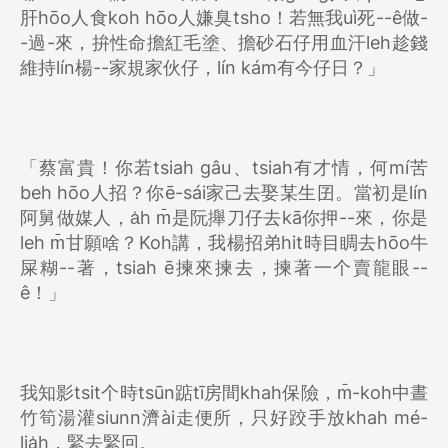
肝hōo人食koh hōo人嫌臭tsho！若無我uì死--ê做-
-過-來，拚性命擔紅毛塗、擔砂石仔用血汗leh趁錢
維持lín楊--家規家伙仔，lín kám有今仔日？」
「蔡富貴！你若tsiah gâu、tsiah有才情，何mí苦
beh hōo人招？你ē-sái家己去娶某生囝。當初是lín
阿舅做媒人，a̍h m̄是阮攑刀仔去kā你押--來，你是
leh m̄甘願啥？Koh講，我楊招弟hit時目睭去hōo牛
屎糊--著，tsiah ē揀來揀去，揀著一个賣龍眼--
ê！」
我知影tsit个時tsūn踮tī房間khah保險，m̄-koh中晝
竹筍湯灌siunn濟ài走便所，只好跤手放khah mé-
lia̍h，緊去緊回。