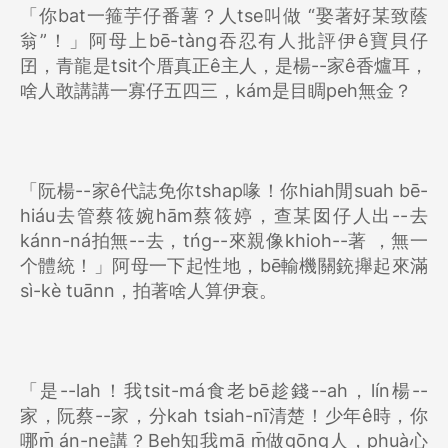
「你bat一箍芋仔番薯？人tse叫做 “娶著好某致蔭
翁”！」阿母上bē-tàng吞忍有人批評伊ê寶貝仔
囝，青龍是tsit个厝真正ê主人，是楊--家ê香爐耳，
啥人敢講講一寡仔五四三，kám是目睭peh無金？
「阮楊--家ê代誌免你tshap喙！你hiah閒suah bē-
hiáu去管蔡筱婉hām蔡筱婷，查某囡仔人出--去
kánn-ná拍無--去，tńg--來親像khioh--著 ，無一
个體統！」阿母一下起性地，bē輸機關銃攑起來滿
sì-kè tuānn，拍著啥人算伊衰。
「是--lah！我tsit-má食老bē趁錢--ah，lín楊--
家，阮蔡--家，分kah tsiah-nī清楚！少年ê時，你
哪m̄ án-ne講？Beh知我mā m̄做gōng人，phuà心