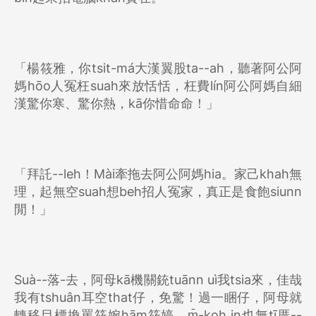
「楊筱雅，你tsit-má大漢翼股ta--ah，聽著阿公阿
媽hōo人冤枉suah來放恬恬，枉費lín阿公阿媽自細
漢驚你寒、驚你熱，kā你惜命命！」
「拜託--leh！Mài牽拖去阿公阿媽hia。家己khah無
理，起無空suah想beh招人冤家，真正是食飽siunn
閒！」
Suà--落-去，阿母kā機關銃tuānn uì我tsia來，佳哉
我有tshuân耳空that仔，免驚！過一睏仔，阿母就
轉移目標換罵筱婉hām筱婷，m̄-koh in也無tī厝--