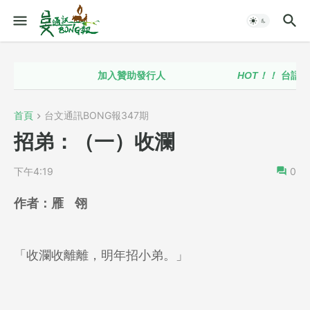
加入贊助發行人
HOT！！
台語政策推動聯
首頁
台文通訊BONG報347期
招弟：（一）收瀾
下午4:19
0
作者：
雁 翎
「收瀾收離離，明年招小弟。」