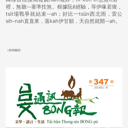
裡，無聽--著準拄煞。根據阮ê經驗，等伊喙若痠，
tsit場戰爭就結束--ah；好比一tsūn西北雨，雷公
sih-nah直直來，落kah伊甘願，天自然就開--ah。
（後期繼續）