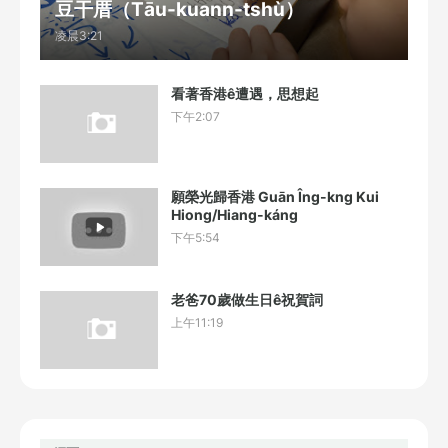
豆干厝（Tāu-kuann-tshù）
凌晨3:21
看著香港ê遭遇，思想起
下午2:07
願榮光歸香港 Guān Îng-kng Kui
Hiong/Hiang-káng
下午5:54
老爸70歲做生日ê祝賀詞
上午11:19