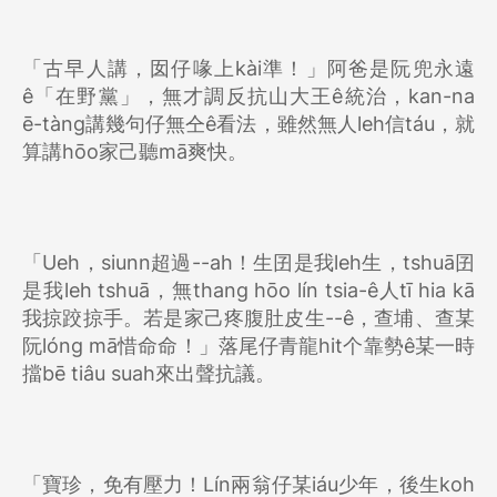
「古早人講，囡仔喙上kài準！」阿爸是阮兜永遠
ê「在野黨」，無才調反抗山大王ê統治，kan-na
ē-tàng講幾句仔無仝ê看法，雖然無人leh信táu，就
算講hōo家己聽mā爽快。
「Ueh，siunn超過--ah！生囝是我leh生，tshuā囝
是我leh tshuā，無thang hōo lín tsia-ê人tī hia kā
我掠跤掠手。若是家己疼腹肚皮生--ê，查埔、查某
阮lóng mā惜命命！」落尾仔青龍hit个靠勢ê某一時
擋bē tiâu suah來出聲抗議。
「寶珍，免有壓力！Lín兩翁仔某iáu少年，後生koh