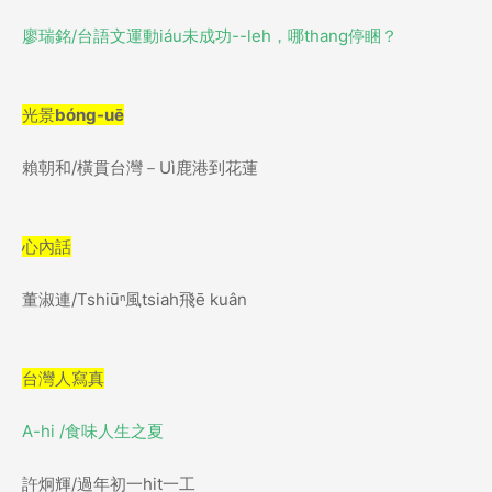
廖瑞銘
/
台語文運動
iáu
未成功
--leh
，哪
thang
停睏？
光景
bóng-uē
賴朝和
/
橫貫台灣－
Uì
鹿港到花蓮
心內話
董淑連
/Tshiū
ⁿ
風
tsiah
飛
ē kuân
台灣人寫真
A-hi /
食味人生之夏
許炯輝
/
過年初一
hit
一工