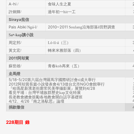
A-hi
食味人生之夏
/
許炯輝
過年初一
一工
/
hit
Siraya
批信
Pais Abiki
2010~2011
沿海部落
田野調查
Ngá-î/
Soulang
ê
讀小說
Saⁿ-kap
周定邦
（三）
/
Ló-lí-á
黃文宏
轉來米雅部落（四）
/
2011
阿却賞
蘇世雄
青春
再來（五）
/
koh
走馬燈
5/18-5/20
第六屆台灣羅馬字國際研討會
成大舉行
tī
2012
阿却賞長篇小說發表會
4/13
借台北市
NGO
會館舉行
『哈瑪星新濱老街廓常民美學攝影展』展覽到
4/28
看見平埔：台灣平埔族群歷史
文化特展
kap
長老教會總會鼓勵各地教會開白話字基礎班
4/12
、
4/26
『
南之洛馱思
』
論壇
捐款徵信
228期
目
錄