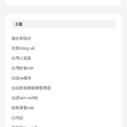
主題
做伙來唸詩
光景bóng uē
台灣人寫真
台灣好食mi̍h
台語sa攏有
台語政策推動聯盟專題
台譯se̍h-se̍h唸
咱來講看māi
心內話