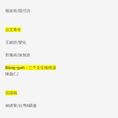
楊振裕
/
囡仔詩
台文青年
王婉婷
/
變化
郭佩靖
/
揣無路
Bàng-gah
：三个女生楊桃湯
陳義仁
/
演講稿
林綉華
/
台灣
ê
驕傲