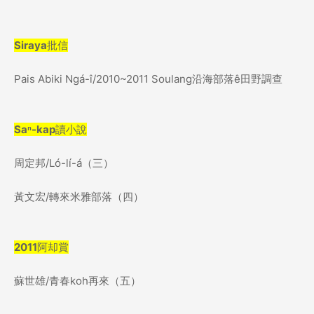
Siraya
批信
Pais Abiki Ngá-î/2010~2011 Soulang
沿海部落
ê
田野調查
Sa
ⁿ
-kap
讀小說
周定邦
/Ló-lí-á
（三）
黃文宏
/
轉來米雅部落
（四）
2011
阿却賞
蘇世雄
/
青春
koh
再來
（五）