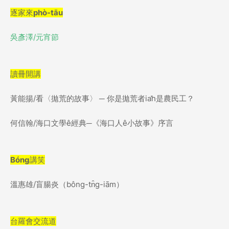
逐家來
phò-tāu
吳彥澤
/
元宵節
讀冊開講
黃能揚
/
看〈拋荒的故事〉
─
你是拋荒者
ia
h
是農民工？
何信翰
/
海口文學
ê
經典─
《海口人
ê
小故事》序言
Bóng
講笑
溫惠雄
/
盲腸炎
（
bông-tn̂g-iām
）
台羅會交流道