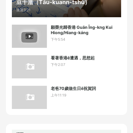
豆干厝（Tāu-kuann-tshù）
凌晨3:21
願榮光歸香港 Guān Îng-kng Kui
Hiong/Hiang-káng
下午5:54
看著香港ê遭遇，思想起
下午2:07
老爸70歲做生日ê祝賀詞
上午11:19