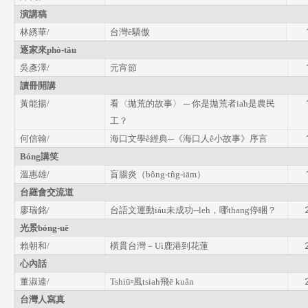
演講稿
林綉華
台灣
驕傲
/
ê
逐家來
phò-tāu
吳彥澤
元宵節
/
讀冊開講
黃能揚
看〈拋荒的故事〉
─
你是拋荒者
是農民
/
ia̍h
工？
何信翰
海口文學
經典─《海口人
小故事》序言
/
ê
ê
講笑
Bóng
溫惠雄
盲腸炎（
）
/
bông-tn̂g-iām
台羅會交流道
廖瑞銘
台語文運動
未成功
，哪
停睏？
/
iáu
--leh
thang
光景
bóng-uē
賴朝和
橫貫台灣－
鹿港到花蓮
/
Uì
心內話
董淑連
風
飛
/
Tshiūⁿ
tsiah
ē kuân
台灣人寫真