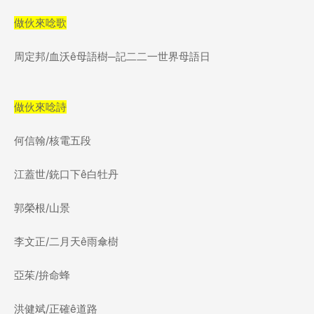
做伙來唸歌
周定邦
/
血沃
ê
母語樹─
記二二一世界母語日
做伙來唸詩
何信翰
/
核電五段
江蓋世
/
銃口下
ê
白牡丹
郭榮根
/
山景
李文正/二月天
ê
雨傘樹
亞茱
/
拚命蜂
洪健斌
/
正確
ê
道路