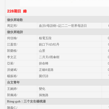
228期目
錄
做伙來唸歌
周定邦
血沃
母語樹
─
記二二一世界母語日
/
ê
做伙來唸詩
何信翰
核電五段
/
江蓋世
銃口下
白牡丹
/
ê
郭榮根
山景
/
李文正
二月天
雨傘樹
ê
亞茱
拚命蜂
/
洪健斌
正確
ê
道路
/
楊振裕
囡仔詩
/
台文青年
王婉婷
變化
/
郭佩靖
揣無路
/
：三个女生楊桃湯
Bàng-gah
陳義仁
/