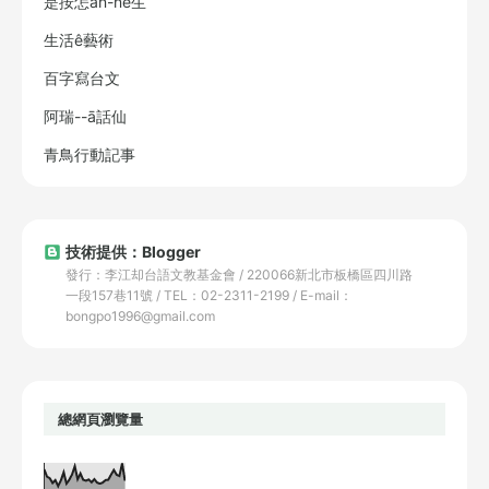
是按怎án-ne生
生活ê藝術
百字寫台文
阿瑞--ā話仙
青鳥行動記事
技術提供：Blogger
發行：李江却台語文教基金會 / 220066新北市板橋區四川路
一段157巷11號 / TEL：02-2311-2199 / E-mail：
bongpo1996@gmail.com
總網頁瀏覽量