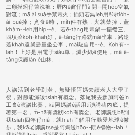
二顧摸蜊仔兼洗褲；厝內ê窗仔門ài開--開hōo空氣
對流；mā ài suà手禁電火；插頭若無leh用ê時tio̍h-
ài pué掉；煮食ê時，mi̍h件有熟，火就禁掉，蓋
khàm--leh用hip--ê。若ē-tàng用電鍋一擺煮三、
四項菜koh-khah好，ē-tàng行路就mài坐車，路途
若khah遠就盡量坐公車，mài駛自用--ê。Koh有--
lah！上好是用電子siàu單，減少紙ê使用，mā ē-
tàng保護lán ê山林。」
人講活到老學到老，無疑悟阿媽去讀老人大學了
後，對節能減碳tsiah有概念。落尾我去參加阿爸in
工會ê演講比賽，kā阿媽講ê話用tī演講稿內底，提
著第一名，m̄-nā有獎狀koh有獎金。老師講想bē到
我tsiah四年仔niâ，就hiah了解用行動愛地球ê撇
步，我kā老師講tse是阿媽送hōo--阮ê禮物--lah！
我就講到tsia，感謝逐家！Lóo-la̍t！