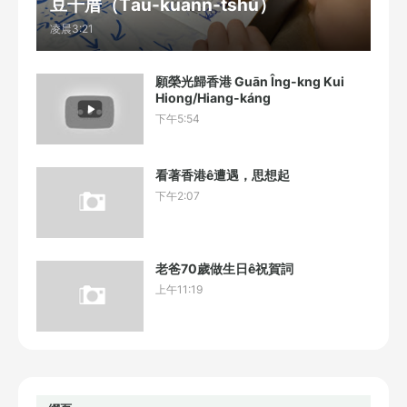
豆干厝（Tāu-kuann-tshù）
凌晨3:21
願榮光歸香港 Guān Îng-kng Kui
Hiong/Hiang-káng
下午5:54
看著香港ê遭遇，思想起
下午2:07
老爸70歲做生日ê祝賀詞
上午11:19