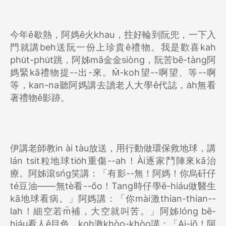
今年ê歇熱，阿媽ê火khau，拄好輪到阮兜，一下入
門就講beh送阮一份上珍貴ê禮物。我是歡喜kah
phu̍t-phu̍t跳，阿姊mā金金siòng，阮苦bē-tàng阿
媽緊kā禮物提--出-來。M̄-koh望--啊望、等--啊
等，kan-na聽阿媽講去讀老人大學ê代誌，a̍h無看
著禮物ê影跡。
伊講老師教in ài tàu放送，用行動做環保救地球，講
lán tsit粒地球tio̍h重傷--ah！Ài逐家鬥陣來kā治
療。阿姊滾sńg笑講：「有影--無！阿媽！你烏矸仔
té豆油——無tè看--őo！Tang時仔學ē-hiáu做醫生
kā地球看病。」阿媽講：「你mài激thian-thian--
lah！細空若m̄補，大空就叫苦。」阿姊lóng bē-
hiáu看人ê目色，koh激khòo-khòo講：「Ai-iō！阿