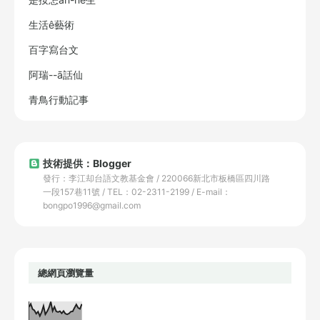
生活ê藝術
百字寫台文
阿瑞--ā話仙
青鳥行動記事
技術提供：Blogger
發行：李江却台語文教基金會 / 220066新北市板橋區四川路
一段157巷11號 / TEL：02-2311-2199 / E-mail：
bongpo1996@gmail.com
總網頁瀏覽量