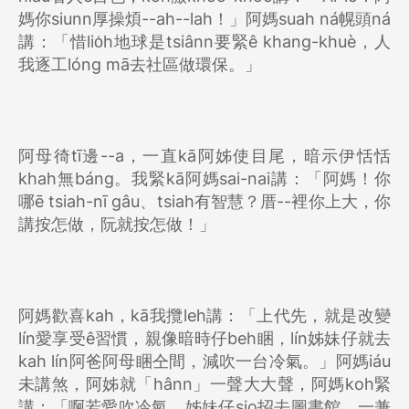
媽你siunn厚操煩--ah--lah！」阿媽suah ná幌頭ná
講：「惜lio̍h地球是tsiânn要緊ê khang-khuè，人
我逐工lóng mā去社區做環保。」
阿母徛tī邊--a，一直kā阿姊使目尾，暗示伊恬恬
khah無báng。我緊kā阿媽sai-nai講：「阿媽！你
哪ē tsiah-nī gâu、tsiah有智慧？厝--裡你上大，你
講按怎做，阮就按怎做！」
阿媽歡喜kah，kā我攬leh講：「上代先，就是改變
lín愛享受ê習慣，親像暗時仔beh睏，lín姊妹仔就去
kah lín阿爸阿母睏仝間，減吹一台冷氣。」阿媽iáu
未講煞，阿姊就「hânn」一聲大大聲，阿媽koh緊
講：「啊若愛吹冷氣，姊妹仔sio招去圖書館，一兼