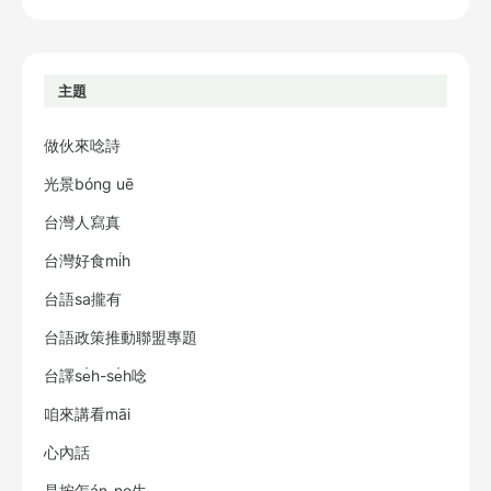
主題
做伙來唸詩
光景bóng uē
台灣人寫真
台灣好食mi̍h
台語sa攏有
台語政策推動聯盟專題
台譯se̍h-se̍h唸
咱來講看māi
心內話
是按怎án-ne生