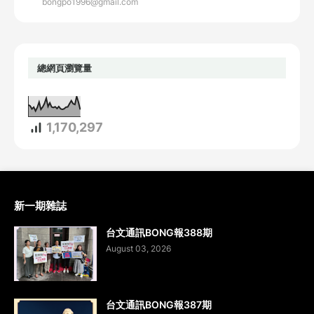
bongpo1996@gmail.com
總網頁瀏覽量
1,170,297
新一期雜誌
台文通訊BONG報388期
August 03, 2026
台文通訊BONG報387期