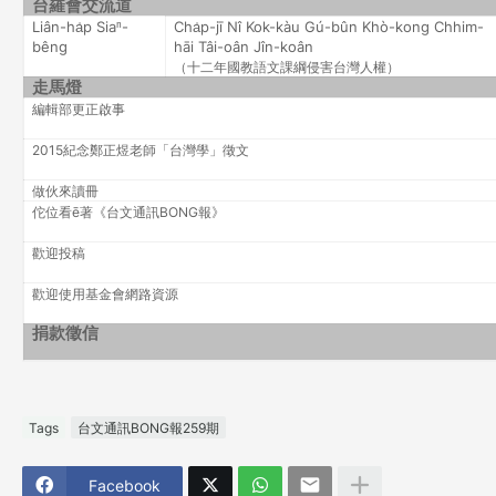
台羅會交流道
Liân-ha̍p Siaⁿ-
Cha̍p-jī Nî Kok-kàu Gú-bûn Khò-kong Chhim-
bêng
hāi Tâi-oân Jîn-koân
（十二年國教語文課綱侵害台灣人權）
走馬燈
編輯部更正啟事
2015
紀念鄭正煜老師「台灣學」徵文
做伙來讀冊
佗位看
ē
著《台文通訊
BONG
報》
歡迎投稿
歡迎使用基金會網路資源
捐款徵信
Tags
台文通訊BONG報259期
Facebook