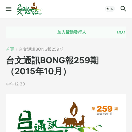
加入贊助發行人
HOT！！
台
首頁
台文通訊BONG報259期
台文通訊BONG報259期
（2015年10月）
中午12:30