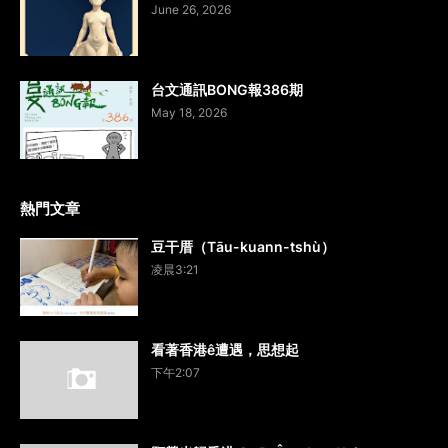
June 26, 2026
台文通訊BONG報386期
May 18, 2026
熱門文章
豆干厝（Tāu-kuann-tshù）
凌晨3:21
看著香港ê遭遇，思想起
下午2:07