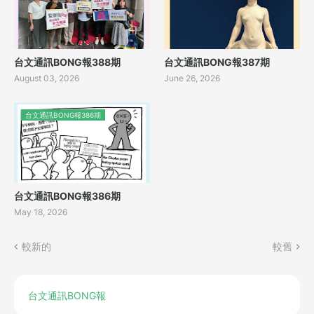
台文通訊BONG報388期
台文通訊BONG報387期
August 03, 2026
June 26, 2026
台文通訊BONG報386期
台文通訊BONG報386期
May 18, 2026
較新的
較舊
台文通訊BONG報