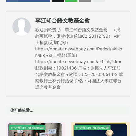
李江却台語文教基金會
歡迎捐款贊助 李江却台語文教基金會 （捐
款可抵稅，匯款後請通知02-23112199） ●線
上捐款(定期定額)
https://donate.newebpay.com/Period/akhio
h/lkk ●線上捐款(單筆)
https://donate.newebpay.com/akhioh/lkk ●
郵政劃撥：19021486 戶名：財團法人李江却
台語文教基金會 ●電匯：123-20-050514-2 華
南銀行士林分行活儲 戶名：財團法人李江却台
語文教基金會
你可能嘛愛...
台文通訊BONG報388期
台文通訊BONG報387期