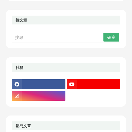
揣文章
社群
熱門文章