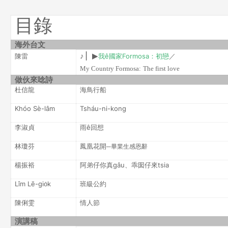
目錄
海外台文
♪ ▏▶
陳雷
我
ê
國家
Formosa
：初戀
／
My Country Formosa:
The first love
做伙來唸詩
杜信龍
海鳥行船
Khóo Sè-lâm
Tsháu-ni-kong
李淑貞
雨
ê
回想
林瓊芬
鳳凰花開
─畢業生感恩辭
楊振裕
阿弟仔你真
gâu
、乖囡仔來
tsia
Lîm Lē-gio̍k
班級公約
陳俐雯
情人節
演講稿