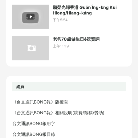
願榮光歸香港 Guān Îng-kng Kui
Hiong/Hiang-káng
下午5:54
老爸70歲做生日ê祝賀詞
上午11:19
網頁
《台文通訊BONG報》版權頁
《台文通訊BONG報》相關說明(稿費/徵稿/贊助)
台文通訊BONG報用字
台文通訊BONG報目錄