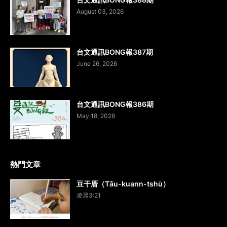
August 03, 2026
台文通訊BONG報387期
June 26, 2026
台文通訊BONG報386期
May 18, 2026
熱門文章
豆干厝（Tāu-kuann-tshù）
凌晨3:21