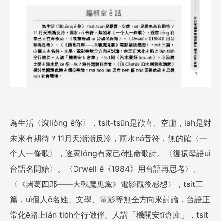
為生活〈滾liòng ê你〉，tsit-tsūn是歡喜、空虛，iah是對
未來有期待？11月天漸漸反冷，雨水ná音符，無的確〈一
个人一條歌〉，逐家lóng有家己ê性命歌詩。〈復振母語uì
台語名開始〉、〈Orwell ê《1984》用台語再思考〉、
〈《諸葛四郎——大戰魔鬼黨》電影觀後感想〉，tsit三
篇，uì個人ê名姓、文學、電影等無仝方向來討論，台語正
常化ê路上lán tio̍h仝行做伴。人講「機關安tī倉庫」，tsit