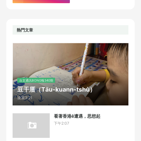
熱門文章
台文通訊BONG報340期
豆干厝（Tāu-kuann-tshù）
凌晨3:21
看著香港ê遭遇，思想起
下午2:07