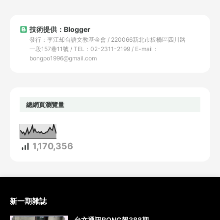
技術提供：Blogger
發行：李江却台語文教基金會 / 220066新北市板橋區四川路
一段157巷11號 / TEL：02-2311-2199 / E-mail：
bongpo1996@gmail.com
總網頁瀏覽量
1,170,356
新一期雜誌
台文通訊BONG報388期