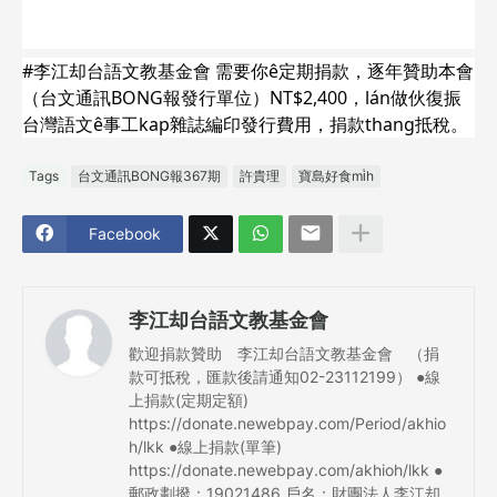
#李江却台語文教基金會 需要你ê定期捐款，逐年贊助本會
（台文通訊BONG報發行單位）NT$2,400，lán做伙復振
台灣語文ê事工kap雜誌編印發行費用，捐款thang抵稅。
Tags
台文通訊BONG報367期
許貴理
寶島好食mi̍h
Facebook
李江却台語文教基金會
歡迎捐款贊助 李江却台語文教基金會 （捐
款可抵稅，匯款後請通知02-23112199） ●線
上捐款(定期定額)
https://donate.newebpay.com/Period/akhio
h/lkk ●線上捐款(單筆)
https://donate.newebpay.com/akhioh/lkk ●
郵政劃撥：19021486 戶名：財團法人李江却