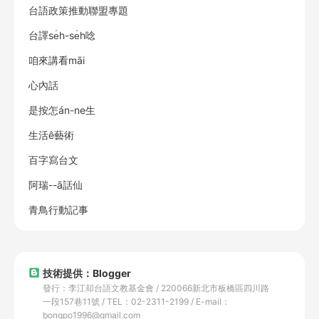
台語政策推動聯盟專題
台譯se̍h-se̍h唸
咱來講看māi
心內話
是按怎án-ne生
生活ê藝術
百字寫台文
阿瑞--ā話仙
青鳥行動記事
技術提供：Blogger
發行：李江却台語文教基金會 / 220066新北市板橋區四川路
一段157巷11號 / TEL：02-2311-2199 / E-mail：
bongpo1996@gmail.com