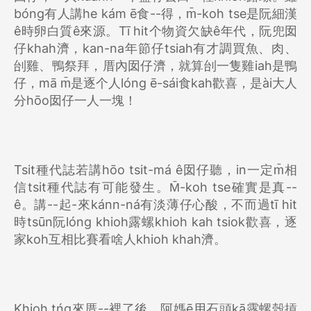
bóng有人講he kám ē食--得，m̄-koh tse是阮細漢
ê時卵白質ê來源。Tī hit个物資欠缺ê年代，阮兜囡
仔khah濟，kan-na年節仔tsiah有才調買魚、肉、
刣雞、鴨祭拜，厝內囡仔濟，就算刣一隻雞iah是鴨
仔，mā m̄是逐个人lóng ē-sái食kah歡喜，是ài大人
分hōo囡仔一人一塊！
Tsit種代誌若講hōo tsit-má ê囡仔聽，in一定m̄相
信tsit種代誌有可能發生。M̄-koh tse確實是真--
ê。講--起-來kánn-ná有淡薄仔心酸，不而過tī hit
時tsūn阮lóng khioh露螺khioh kah tsiok歡喜，逐
家koh互相比賽看啥人khioh khah濟。
Khioh tńg來厝--裡了後，阿媽ē用石頭kā露螺殼摃