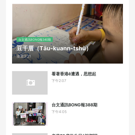
台文通訊BONG報340期
豆干厝（Tāu-kuann-tshù）
凌晨3:21
看著香港ê遭遇，思想起
下午2:07
台文通訊BONG報388期
下午4:05