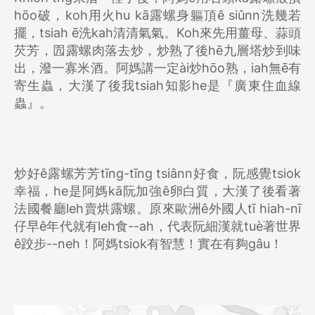
hōo破，koh用火hu kā露螺身軀頂ê siûnn洗幾若
擺，tsiah ē洗kah清清氣氣。Koh來先用薑母、蒜頭
芡芳，囥露螺肉落去炒，炒熟了後hē九層塔炒到味
出，潑一寡米酒。阿媽講一定ài炒hōo熟，iah無ē有
寄生蟲，大漢了後我tsiah知影he是『廣東住血線
蟲』。
炒好ê露螺芳芳tīng-tīng tsiânn好食，阮感覺tsiok
幸福，he是阿媽kā阮加強ê卵白質，大漢了後看著
法國餐廳leh賣烘露螺。原來歐洲ê外國人tī hiah-nī
仔早ê年代就有leh食--ah，代表阮細漢就tuè著世界
ê跤步--neh！阿媽tsiok有智慧！實在有夠gâu！