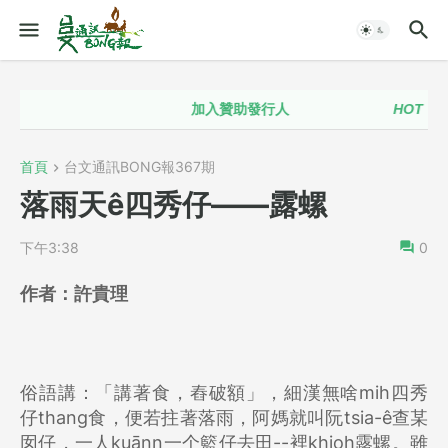
加入贊助發行人
HOT！！
台
首頁
台文通訊BONG報367期
落雨天ê四秀仔——露螺
下午3:38
0
作者：
許貴理
俗語講：「講著食，舂破額」，細漢無啥mih四秀
仔thang食，便若拄著落雨，阿媽就叫阮tsia-ê查某
囡仔，一人kuānn一个籃仔去田--裡khioh露螺。雖