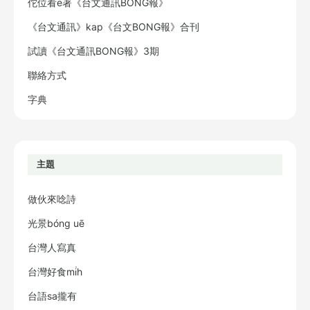
佗位看ē著《台文通訊BONG報》
《台文通訊》kap《台文BONG報》合刊
試讀《台文通訊BONG報》3期
聯絡方式
字典
主題
做伙來唸詩
光景bóng uē
台灣人寫真
台灣好食mi̍h
台語sa攏有