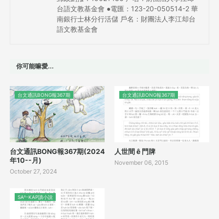
台語文教基金會 ●電匯：123-20-050514-2 華
南銀行士林分行活儲 戶名：財團法人李江却台
語文教基金會
你可能嘛愛...
台文通訊BONG報367期
台文通訊BONG報367期
台文通訊BONG報367期(2024
人世間 ê 門牌
年10--月)
November 06, 2015
October 27, 2024
SAⁿ-KAP讀小說