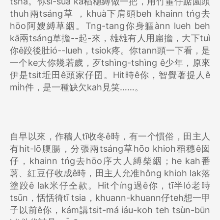
tshā。你sī-suā kā稻穗縛做一把，用竹箠仔踮園頭
thuh兩tsáng草 ，khuà下肩頭beh khainn tńg去
hōo阿嫂縛草絪。Tng-tang你身軀ànn lueh beh
kā兩tsáng草擔--起-來，雄雄有人用扁擔，大下tuì
你ê跤後肚ió--lueh，tsiok疼。你tann頭一下看，是
一个ke大你幾若歲，歹tshìng-tshìng ê少年，原來
伊是tsit坵田ê頭家仔囝。Hit時ê你，智覺著提人ê
mi̍h件，是一種缺欠kah見笑……。
自早以來，作穡人tī收冬ê時，有一个慣俗，田主人
有hit-lō腹腸，分張兩tsáng草hōo khioh稻穗ê囡
仔，khainn tńg去hōo序大人縛柴絪；he kah番
薯、紅豆仔收成ê時，田主人允准hông khioh lak落
塗跤ê lak米仔仝款。Hit个íng過ê你，tī半ló老時
tsūn，恬恬徛tī tsia，khuann-khuann仔teh想一甲
子以前ê你，kám講tsit-má iáu-koh teh tsùn-būn