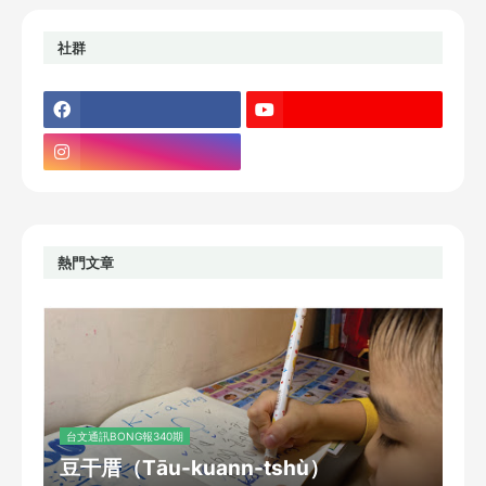
社群
熱門文章
台文通訊BONG報340期
豆干厝（Tāu-kuann-tshù）