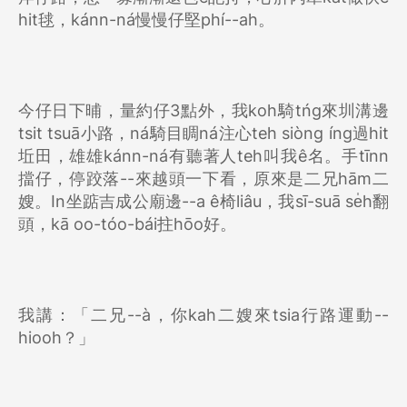
hit毬，kánn-ná慢慢仔堅phí--ah。
今仔日下晡，量約仔3點外，我koh騎tńg來圳溝邊
tsit tsuā小路，ná騎目睭ná注心teh siòng íng過hit
坵田，雄雄kánn-ná有聽著人teh叫我ê名。手tīnn
擋仔，停跤落--來越頭一下看，原來是二兄hām二
嫂。In坐踮吉成公廟邊--a ê椅liâu，我sī-suā se̍h翻
頭，kā oo-tóo-bái拄hōo好。
我講：「二兄--à，你kah二嫂來tsia行路運動--
hiooh？」