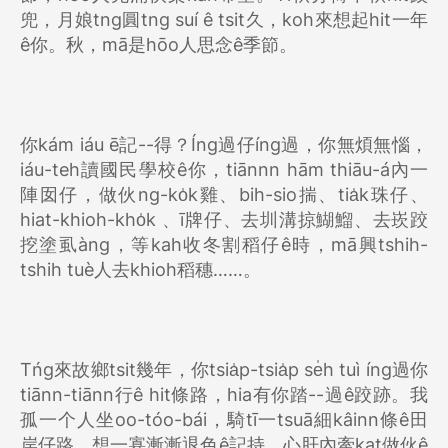
兜，月娘tng圓tng suí ê tsit久，koh來想起hit一年
ê你。秋，mā是hōo人思念ê季節。
你kám iáu ē記--得？Íng過仔íng過，你無煩無惱，
iáu-teh讀國民學校ê你，tiānnn hām thiāu-á內一
陣囡仔，做伙ng-ko̍k雞、bih-sio揣、tia̍k珠仔、
hiat-khioh-kho̍k 、ī牌仔、去圳溝掠鰗鰡、去崁跤
挖塗虱àng，等kah收冬割稻仔ê時，mā興tshih-
tshih tuè人去khioh稻穗……。
Tńg來故鄉tsit幾年，你tsia̍p-tsia̍p se̍h tuì íng過你
tiānn-tiānn行ê hit條路，hia有你踏--過ê跤跡。我
孤一个人坐oo-tóo-bái，騎tī一tsuā細kâinn條ê田
岸仔路，想一寡漸漸退色ê記持，心肝內牽kat做伙ê