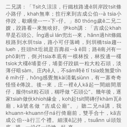
二兄講：「Tsit久涼涼，行鐵枝路邊ê圳岸跤tsit條
小路仔，khah無車；拄行來到吉成公伯--à tsia小
停跤，歇睏坐--一-下-仔。」80 thóng歲ê二兄二
嫂，跤路看--來無啥好。伊koh講：「吉成公khah
早是石頭公。Íng過uì lán兜出--來，hānn過hit條鐵
枝路到水圳tsia，路小可仔落崎，到圳橋tsia趨--
lueh，拄頭hit坵就是百壽叔--à ê田；路ê南爿有一
phō刺竹，倒爿tsia本底有一模林投，林投邊一欉
tsiok大欉ê埔姜仔，埔姜仔跤鎮一粒大粒石頭，淡
薄仔暗sàm。庄內ê人，不sám時ē tī tsia燒無愛ti̍h
ê mih仔，hông感覺無kài清氣siùnn，有一寡奇奇
怪怪ê傳說。後--來，庄--裡ê人kā起一間細間厝
仔，服侍tsit粒石頭，稱呼做 “石頭公”。幾年後，逐
家tsiah做伙khioh緣金，koh起tsit間磚仔khàm瓦ê
廟，kā號名做 “吉成公廟”。」聽二兄ná講，我
khuann-khuann仔ná行倚廟前，雙手合十，kā吉
成公伯--à行三个禮。細漢ê記持，tsua̋nn uì頭殼