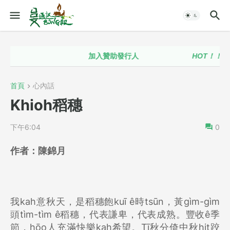
加入贊助發行人
HOT！！
台語政
首頁
心內話
Khioh稻穗
下午6:04
0
作者：
陳錦月
我kah意秋天，是稻穗飽kuī ê時tsūn，黃gìm-gìm
頭tìm-tìm ê稻穗，代表謙卑，代表成熟。豐收ê季
節，hōo人充滿快樂kah希望。Tī秋分倚中秋hit跤