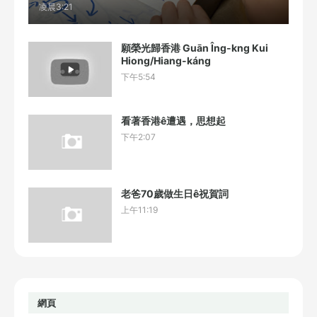
凌晨3:21
願榮光歸香港 Guān Îng-kng Kui
Hiong/Hiang-káng
下午5:54
看著香港ê遭遇，思想起
下午2:07
老爸70歲做生日ê祝賀詞
上午11:19
網頁