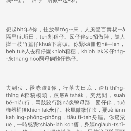
底--裡，一沿仔一沿掀--起-來。
想起hit年ê你，拄放學tńg--來，人風聲百壽叔--à
隔壁hit坵田，teh割稻仔。囡仔伴sio招做陣，隨人
攑一枝竹箠仔khuà下肩頭。你緊kā冊包hē--leh，
beh tuè人去稻仔園khioh稻穗，khioh lak米仔tńg-
-來thang hōo阿母飼雞仔鴨仔。
去到位，褪赤跤ê你，行落去田底，踏tī thîng-
thîng ê稻稿模頭，跤底ē tsha̍k，突然間，suah
bē-hiáu行，兩肢跤行路ná像鴨母蹄。囡仔伴，tuè
機器桶後khioh lak米仔。秋風微微仔吹，粟uè iānn
kah ing-phōng-phōng，tiâu tī-teh身軀。你驚粟
uè，一時感覺tshiah-ia̍h koh癢，身軀ngia̍uh-tshī-