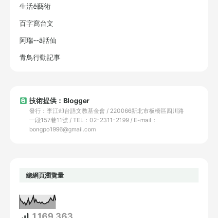
生活ê藝術
百字寫台文
阿瑞--ā話仙
青鳥行動記事
技術提供：Blogger
發行：李江却台語文教基金會 / 220066新北市板橋區四川路
一段157巷11號 / TEL：02-2311-2199 / E-mail：
bongpo1996@gmail.com
總網頁瀏覽量
1,169,363