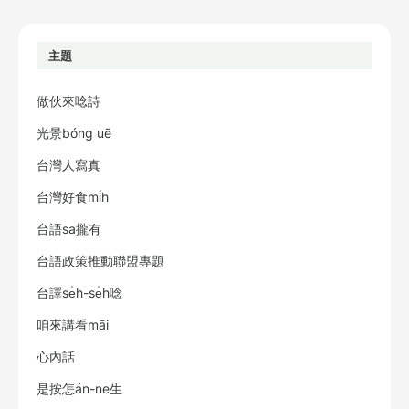
主題
做伙來唸詩
光景bóng uē
台灣人寫真
台灣好食mi̍h
台語sa攏有
台語政策推動聯盟專題
台譯se̍h-se̍h唸
咱來講看māi
心內話
是按怎án-ne生