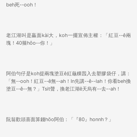
beh死--ooh！
老江湖叫是贏面kài大，koh一擺宣佈主權：「紅豆--ê兩
塊！40箍hōo--你！」
阿伯勻仔是koh提兩塊塗豆ê紅龜粿囥入去塑膠袋仔，講：
「無--ooh！紅豆--ê無--ah！In先講--ê--lah！你看beh換
塗豆--ê--無？」Tsit聲，換老江湖ê天烏有--去--ah！
阮翁歡頭喜面算錢hōo阿伯：「『80』honnh？」