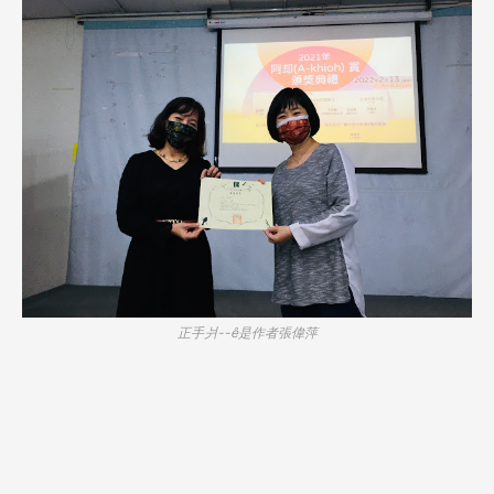
正手爿--ê是作者張偉萍