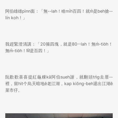
阿伯雄雄pìnn面：「無--lah！啥mi̍h百四！就m̄是beh搶--
lín koh！」
我趕緊澄清講：「20箍四塊，就是80--lah！無m̄-tio̍h！
無m̄-tio̍h！M̄是百四！」
阮歡歡喜喜提紅龜粿kā阿伯sueh謝，就翻頭tńg去厝--
裡，留hit个烏天暗地ê老江湖，kap kiōng-beh退出江湖ê
菜市仔。