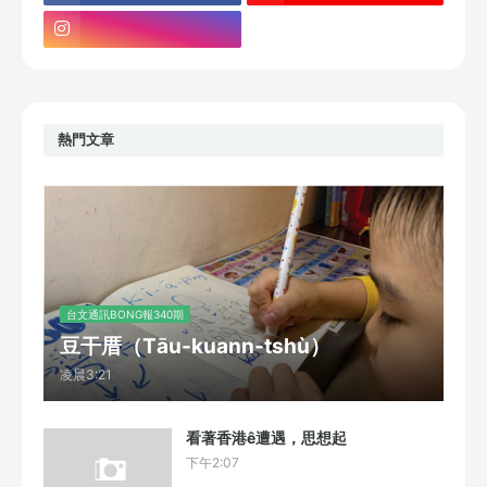
熱門文章
台文通訊BONG報340期
豆干厝（Tāu-kuann-tshù）
凌晨3:21
看著香港ê遭遇，思想起
下午2:07