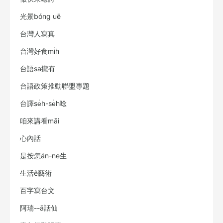
光景bóng uē
台灣人寫真
台灣好食mi̍h
台語sa攏有
台語政策推動聯盟專題
台譯se̍h-se̍h唸
咱來講看māi
心內話
是按怎án-ne生
生活ê藝術
百字寫台文
阿瑞--ā話仙