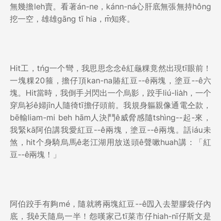
無幾擔leh賣。看著án-ne，kánn-ná心肝底無張無持hông
挖一空，雄雄gāng tī hia，m̄知疼。
Hit工，tńg一个彎，我思思念念ê紅龜粿竟然出現tī眼前！
一塊粿20箍，擔仔頂kan-na賰紅豆--ê兩塊，塗豆--ê六
塊。Hit當時，我倒手爿閃出一个烏影，跤手liú-lia̍h，一个
穿烏衫ê婦jîn人隨徛tī擔仔頭前。我規身軀親像通電仝款，
bē輸liam-mi beh hām人決鬥ê威脅感隨tshìng--起-來，
我緊kā阿伯講我愛紅豆--ê兩塊，塗豆--ê兩塊。話iáu未
煞，hit个身騎烏馬ê老江湖用放送頭ê聲嗽huah講：「紅
豆--ê兩塊！」
阿伯跤手有夠mé，隨就將兩塊紅豆--ê囥入去塑膠袋仔內
底，我ê天隨烏一半！怨嘆家己tī菜市仔hiah-nī仔斯文是