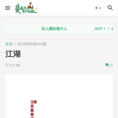
加入贊助發行人
HOT！！
台語政策
首頁
2021阿却賞tio̍h獎
江湖
下午1:46
0