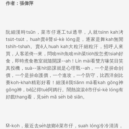
作者：
張偉萍
阮
細漢時tsūn，菜市仔逐工tuì透早，人就tsinn kah洘
tsu̍t-tsu̍t，huah賣ê聲sì-kè lóng是，逐家是舞kah無閒
tshih-tshah。賣ê人huah kah大粒汗細粒汗，招呼人來
買，人客若倚--來，問啥mih魚啥mih菜tio̍h按怎煮tsiah好
食，即時煮食教室就隨開課--ah！Lín mài看雙方喙笑目笑
真投機，suà--落hit節課就是心理戰--ah，一个是拚命刣
價，一个是拚命護價，一个進攻，一个防守，比西洋劍比
賽koh-khah精彩好看！細漢ê我tiānn mā看kah gōng神
gōng神，bē記得tuè阿媽行。鬧熱滾滾ê市仔sì-kè lóng有
好戲thang看，見se̍h mā se̍h bē siān。
M̄-koh，最近去se̍h故鄉ê菜市仔，suah lóng冷冷清清，