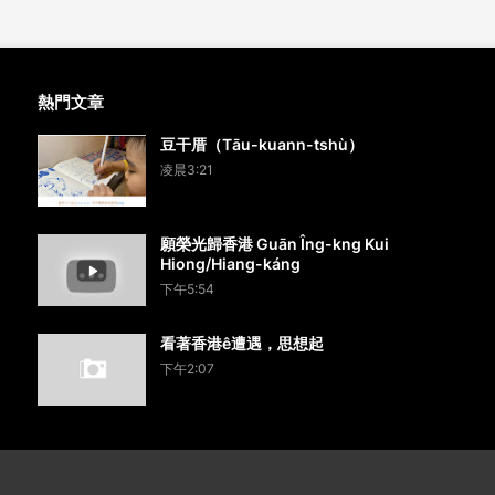
熱門文章
豆干厝（Tāu-kuann-tshù）
凌晨3:21
願榮光歸香港 Guān Îng-kng Kui
Hiong/Hiang-káng
下午5:54
看著香港ê遭遇，思想起
下午2:07