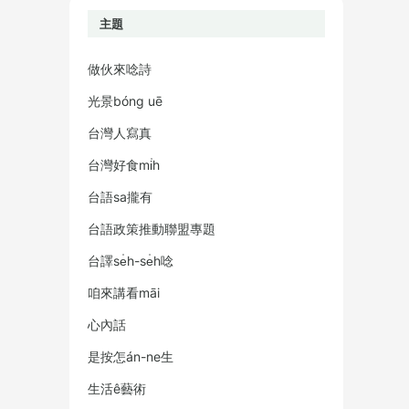
主題
做伙來唸詩
光景bóng uē
台灣人寫真
台灣好食mi̍h
台語sa攏有
台語政策推動聯盟專題
台譯se̍h-se̍h唸
咱來講看māi
心內話
是按怎án-ne生
生活ê藝術