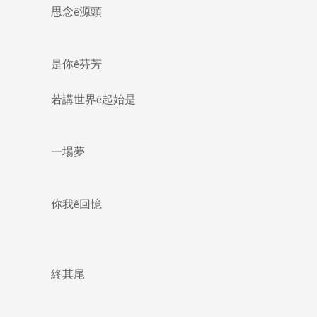
思念ê源頭
是你ê芬芳
若講世界ê起始是
一場夢
你我ê回憶
終其尾