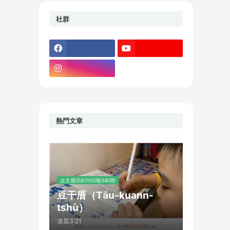
社群
熱門文章
台文通訊BONG報340期
豆干厝（Tāu-kuann-
tshù）
凌晨3:21