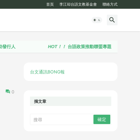
首頁
李江却台語文教基金會
聯絡方式
HOT！！
台語政策推動聯盟專題
台文通訊BONG報
0
揣文章