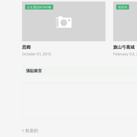
台文通訊BONG報
侯寀筠
思鄉
旗山弓蕉城
October 01, 2015
February 03,
張貼留言
較新的