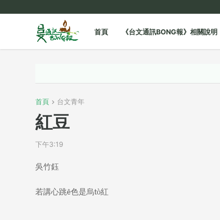
首頁
《台文通訊BONG報》相關說明
首頁
台文青年
紅豆
下午3:19
吳竹鈺
若講心跳ê色是烏tò͘紅