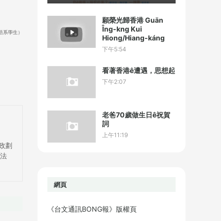
願榮光歸香港 Guān
Îng-kng Kui
語系學生）
Hiong/Hiang-káng
下午5:54
看著香港ê遭遇，思想起
下午2:07
老爸70歲做生日ê祝賀
詞
上午11:19
●郵政劃
團法
網頁
《台文通訊BONG報》版權頁