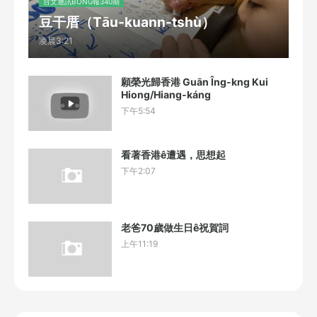
台文通訊BONG報340期
豆干厝（Tāu-kuann-tshù）
凌晨3:21
願榮光歸香港 Guān Îng-kng Kui
Hiong/Hiang-káng
下午5:54
看著香港ê遭遇，思想起
下午2:07
老爸70歲做生日ê祝賀詞
上午11:19