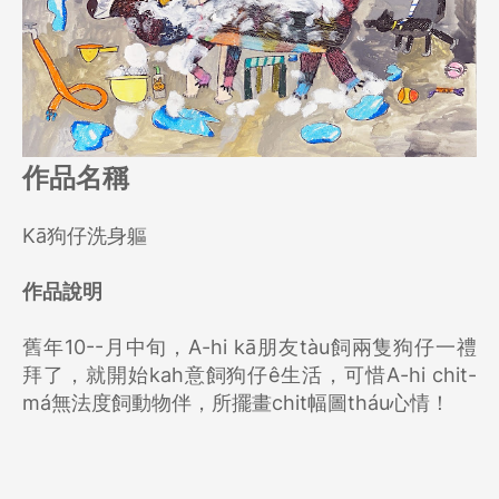
作品名稱
Kā狗仔洗身軀
作品說明
舊年10--月中旬，A-hi kā朋友tàu飼兩隻狗仔一禮
拜了，就開始kah意飼狗仔ê生活，可惜A-hi chit-
má無法度飼動物伴，所擺畫chit幅圖tháu心情！