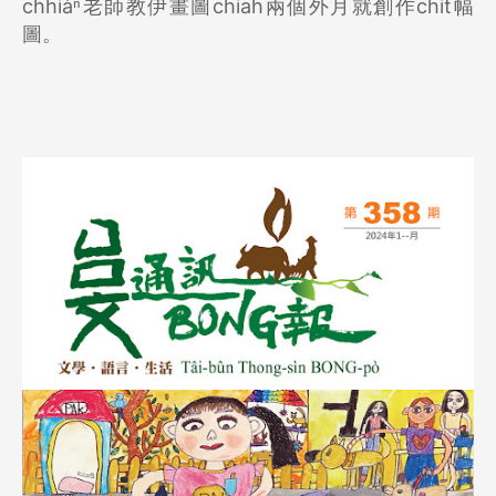
chhiàⁿ老師教伊畫圖chiah兩個外月就創作chit幅
圖。