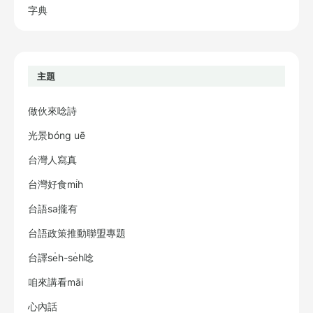
字典
主題
做伙來唸詩
光景bóng uē
台灣人寫真
台灣好食mi̍h
台語sa攏有
台語政策推動聯盟專題
台譯se̍h-se̍h唸
咱來講看māi
心內話