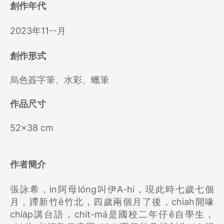
創作年代
2023年11--月
創作形式
烏色簽字筆、水彩、蠟筆
作品尺寸
52x38 cm
作者簡介
張詠希，in阿母lóng叫伊A-hi，現此時七歲七個
月，蹛新竹ê竹北，四歲兩個月了後，chiah開喙
chia̍p講台語，chit-má是國校二年仔ê自學生，