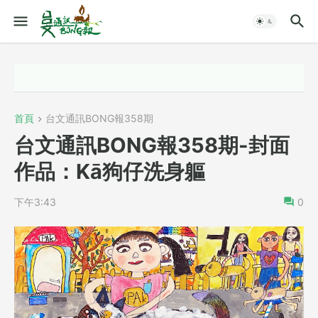
首頁
台文通訊BONG報358期
台文通訊BONG報358期-封面
作品：Kā狗仔洗身軀
下午3:43
0