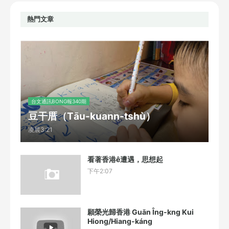
熱門文章
台文通訊BONG報340期
豆干厝（Tāu-kuann-tshù）
凌晨3:21
看著香港ê遭遇，思想起
下午2:07
願榮光歸香港 Guān Îng-kng Kui
Hiong/Hiang-káng