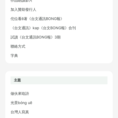
作品朗讀影片
加入贊助發行人
佗位看ē著《台文通訊BONG報》
《台文通訊》kap《台文BONG報》合刊
試讀《台文通訊BONG報》3期
聯絡方式
字典
主題
做伙來唸詩
光景bóng uē
台灣人寫真