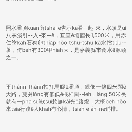
照水壩頂kuân所tshāi ê告示kā看--起-來，水頭是uì
八掌溪引--入-來--ê，直直ê壩體長1,500米，用赤
仁塗kah石狗卵thia̍p hōo tshu-tshu kā水擋tiâu--
著，倚beh有300甲hiah大，是嘉義縣市食水ê源頭
之一。
平thánn-thánn拍打馬膠ê壩頂，親像一條四米闊ê
大路，雙爿lóng有低低ê欄杆圍--leh，làng 50米長
就有一pha suí款suí款無kài光ê路燈，大概beh hōo
來tsia行跤ê人khah有心情，tsiah ē án-ne鋪排。