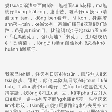
規tsuā直溜溜東西向ê路，無種看suí ê花欉，mā無
樹仔thang tsa̍h-ńg，連菅芒、雜草仔mā挽kah清
氣tam-tam，kiōng-beh看無。M̄-koh，身軀若
ànn落去tsîn，ke減to有一寡細細欉仔ê花草ē發tī塗
跤，m̄是真hiánn目。比論講tī沙仔地tsiah看ē著
ê「毛馬齒莧」、發tī荒埔ê「刺莧」、生tī駁崁頂
ê「長柄菊」，lóng是tsiânn耐命koh ē忍得khó-
huānn ê雜草仔。
我家己leh臆，好天有日頭ê時tsūn，應該無人ē來
tsia散步、運動，顛倒烏陰無日頭ê時tsūn上kài
ha̍h。Tsiânn濟个beh暗仔，拄tn̄g beh去嘉義揣人
講寡話，我lóng ē刁工uat--去，kā車pha tī西爿入
口ê車場，邊--a有五座面ǹg水庫ê涼亭，先坐落來
lim水歇跤，tsiah開步順打馬膠路ǹg東行去另外hit
頭ê壩頂。沿路有手牽手ê少年家仔、sak紅嬰仔車ê