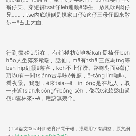
翁仔某、穿短褲tsat仔leh運動ê學生、放風吹ê囡仔
兄……，tse內底顛倒是規家口仔ê爸仔三母仔四來散
步--ê占上大面。
行到盡磅ê所在，有鋪棧枋ê地板kah長椅仔beh
hōo人坐落來歇喘、話仙，mā有tshāi三跤馬tng等
beh hip紅霞ê遊客，koh不止仔濟。路喙對面ê崙仔
頂iáu有一間tsiânn古早味ê餐廳，ē-tàng lim咖啡、
看夜景。我想，ē來tsia--ê，in lóng是在地人，取
一步近tsiah來bóng行bóng se̍h，像我tsit款盤山過
嶺uì雲林來--ê，應該無幾个。
（Tsit篇文章bat刊tī教育部電子報，漢羅用字有調整，原文網
址：
https://reurl.cc/5do7mV
）