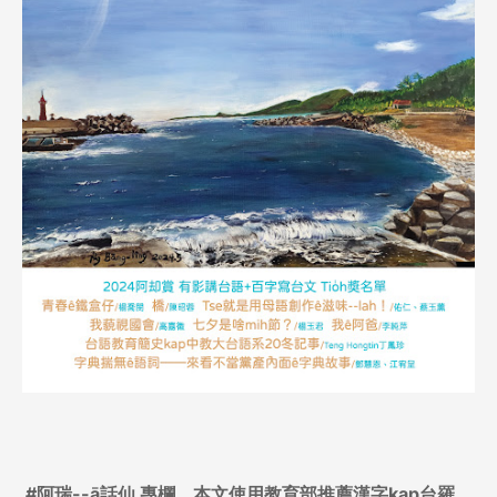
#阿瑞--ā話仙 專欄，本文使用教育部推薦漢字kap台羅。