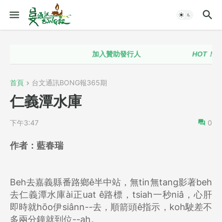
加入贊助發行人
HOT！！
台語
首頁
台文通訊BONG報365期
仁義潭水庫
下午3:47
0
作者：
藍春瑞
Beh去嘉義縣番路鄉ê半中站，無tin無tang影著beh
去仁義潭水庫ài正uat ê路標，tsiah一秒niâ，心肝
即時就hōo伊siânn--去，順箭頭ê指示，koh駛差不
多兩分鐘就到位--ah。