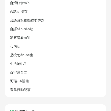
台灣好食mi̍h
台語sa攏有
台語政策推動聯盟專題
台譯se̍h-se̍h唸
咱來講看māi
心內話
是按怎án-ne生
生活ê藝術
百字寫台文
阿瑞--ā話仙
青鳥行動記事