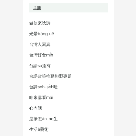
主題
做伙來唸詩
光景bóng uē
台灣人寫真
台灣好食mi̍h
台語sa攏有
台語政策推動聯盟專題
台譯se̍h-se̍h唸
咱來講看māi
心內話
是按怎án-ne生
生活ê藝術