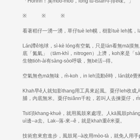
「Honnh！臭moo-moo，lóng tú-tsiah牛排ê味。」
※ ※ ※
看著稻仔一湧一湧，草仔tuè leh幌，樹影tuè leh搖，lá
Lán蹛ê地球，sì-kè lóng有空氣，只是lán看無mā摸無
底「氮氣」（tām-khì，nitrogen）上濟，koh來是「sà
生物tio̍h-ài有sàng-sòo呼吸，無bē活--得。
空氣無色mā無味，m̄-koh，in leh流動ê時，lán就ē覺
Khah早ê人就知影thang用工具來起風。粟仔leh收成
脯，內底無米。粟仔tsiânn千粒，若叫人去揀粟仔，m̄知b
Tsit項khang-khuè，就用風鼓來處理。人kā風鼓phán
uì邊--a去。Lak--落-來--ê，就是khah重ê米粟。
技術愈來愈進步，風鼓尾--à改用mòo-tà，就免人用手ph