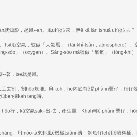
n就知影，起風--ah。風uì佗位來，伊ē kā lán tshuā uì佗位去？
。Tsit沿空氣，號做「大氣層」（tāi-khì-tsân，atmosphere）
ng-sòo」（oxygen）。Sàng-sòo mā號做「氧氣」（ióng-kh
察--著，tse就是風。
人工去割，割hōo規堆。M̄-koh，he內底有ê是phànn粟仔，稻仔
eh揀kah tang時。
g hōo行，kā空氣sak--出-去，產生風。Khah輕ê phànn粟仔，h
áng。用mòo-tà來起風ê機械tsiânn濟，飼魚仔leh用ê噴料桶