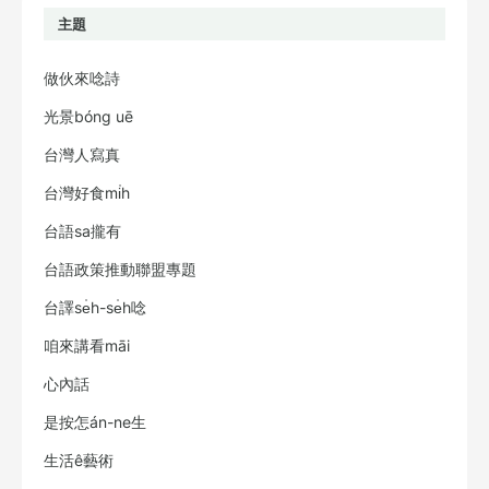
主題
做伙來唸詩
光景bóng uē
台灣人寫真
台灣好食mi̍h
台語sa攏有
台語政策推動聯盟專題
台譯se̍h-se̍h唸
咱來講看māi
心內話
是按怎án-ne生
生活ê藝術