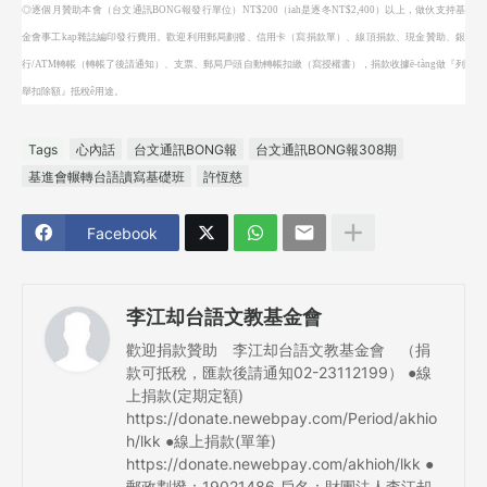
◎逐個月贊助本會（台文通訊BONG報發行單位）NT$200（iah是逐冬NT$2,400）以上，
做伙支持基
金會事工kap雜誌編印發行費用。歡迎利用郵局劃撥、信用卡（寫捐款單）、線頂捐款、現金贊助、銀
行/ATM轉帳（轉帳了後請通知）、支票、郵局戶頭自動轉帳扣繳（寫授權書），捐款收據ē-tàng做『列
舉扣除額』抵稅ê用途。
Tags
心內話
台文通訊BONG報
台文通訊BONG報308期
基進會輾轉台語讀寫基礎班
許恆慈
Facebook
李江却台語文教基金會
歡迎捐款贊助 李江却台語文教基金會 （捐
款可抵稅，匯款後請通知02-23112199） ●線
上捐款(定期定額)
https://donate.newebpay.com/Period/akhio
h/lkk ●線上捐款(單筆)
https://donate.newebpay.com/akhioh/lkk ●
郵政劃撥：19021486 戶名：財團法人李江却