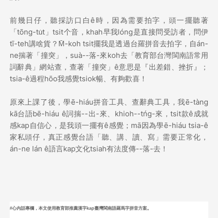
前幾日仔，聽採訪口白ê時，因為需要拍字，頭一擺聽著
「tōng-tu̍t」tsit个音，khah早我lóng是直接問受訪者，問伊
tī-teh講啥貨？M̄-koh tsit擺我是透過台羅拼音去拍字，自án-
ne揣著「撞突」，suà--落-來koh去「教育部台灣閩南語常用
詞辭典」網站查，查著「撞突」ê意思是『出差錯、挫折』；
tsia-ê過程hōo我感覺tsiok暢、有夠歡喜！
原來上課了後，學ē-hiáu拼音工具、查辭典工具，我ē-tàng
kā台語bē-hiáu ê詞揣--出-來、khioh--tńg-來，tsit款ê成就
感kap自信心，是我頭一擺有ê感覺；mā因為學ē-hiáu tsia-ê
家私頭仔，真正感覺台語「聽、講、讀、寫」需要正常化，
án-ne lán ê語言kap文化tsiah有法度傳--落-去！
。
#心內話
專欄，
本文使用教育部推薦漢字kap臺灣閩南語羅馬字拼音方案