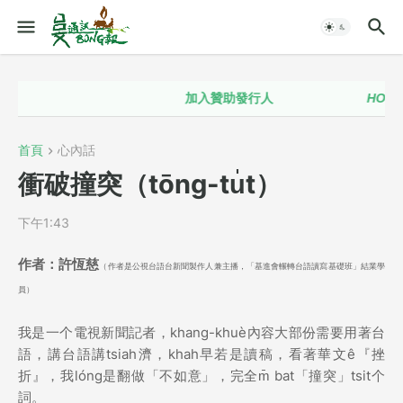
加入贊助發行人
HOT！！
首頁
心內話
衝破撞突（tōng-tu̍t）
下午1:43
作者：許恆慈
（作者是公視台語台新聞製作人兼主播，「基進會輾轉台語讀寫基礎班」結業學
員）
我是一个電視新聞記者，khang-khuè內容大部份需要用著台
語，講台語講tsiah濟，khah早若是讀稿，看著華文ê『挫
折』，我lóng是翻做「不如意」，完全m̄ bat「撞突」tsit个
詞。