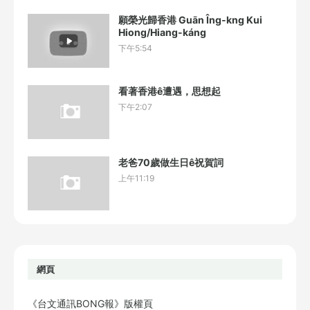
願榮光歸香港 Guān Îng-kng Kui
Hiong/Hiang-káng
下午5:54
看著香港ê遭遇，思想起
下午2:07
老爸70歲做生日ê祝賀詞
上午11:19
網頁
《台文通訊BONG報》版權頁