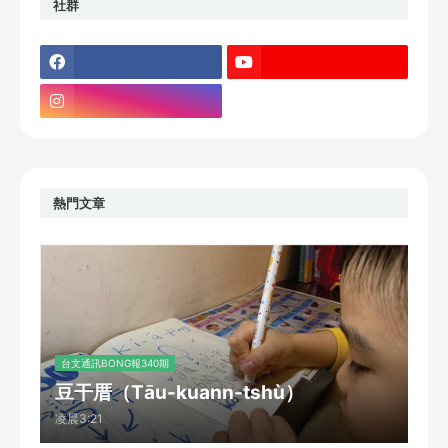
社群
熱門文章
台文通訊BONG報340期
豆干厝（Tāu-kuann-tshù）
凌晨3:21