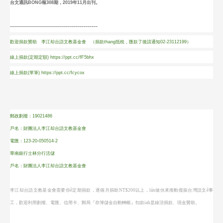
台文通訊BONG報308期，2019年11月出刊。
--------------------------------------------
歡迎捐款贊助 李江却台語文教基金會 （捐款thang抵稅，匯款了後請通知02-23112199）
線上捐款(定期定額)
https://ppt.cc/fF5bhx
線上捐款(單筆)
https://ppt.cc/fcycox
郵政劃撥：19021486
戶名：財團法人李江却台語文教基金會
電匯：123-20-050514-2
華南銀行士林分行活儲
戶名：財團法人李江却台語文教基金會
李江却台語文教基金會需要你ê定期捐款，逐個月捐助NT$200以上，lán做伙來推動復振台灣語文ê事
工，歡迎利用劃撥、電匯、信用卡、郵局『存簿儲金自動轉帳』扣款iah是線頂捐款、現金贊助。