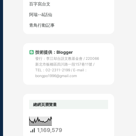
百字寫台文
阿瑞--ā話仙
青鳥行動記事
技術提供：Blogger
發行：李江却台語文教基金會 / 220066
新北市板橋區四川路一段157巷11號 /
TEL：02-2311-2199 / E-mail：
bongpo1996@gmail.com
總網頁瀏覽量
1,169,579