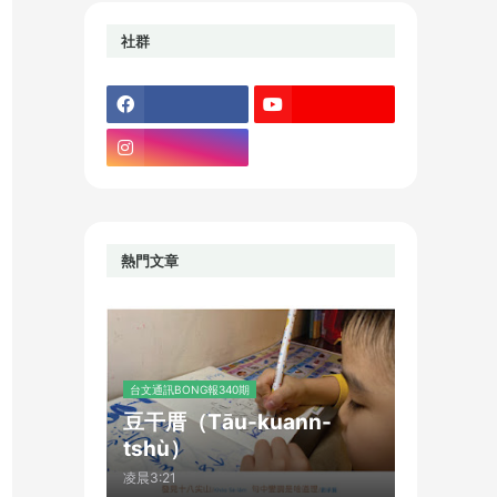
社群
熱門文章
台文通訊BONG報340期
豆干厝（Tāu-kuann-
tshù）
凌晨3:21