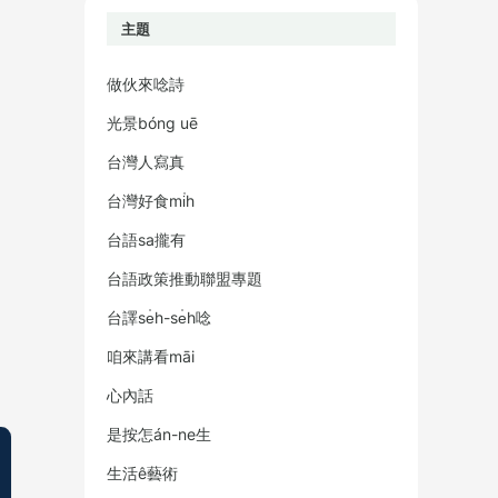
主題
做伙來唸詩
光景bóng uē
台灣人寫真
台灣好食mi̍h
台語sa攏有
台語政策推動聯盟專題
台譯se̍h-se̍h唸
咱來講看māi
心內話
是按怎án-ne生
生活ê藝術