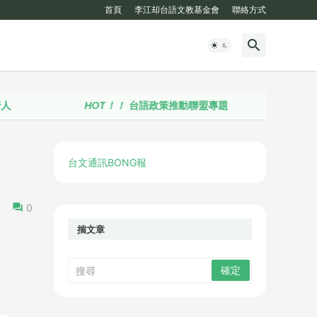
首頁
李江却台語文教基金會
聯絡方式
HOT！！
台語政策推動聯盟專題
台文通訊BONG報
0
揣文章