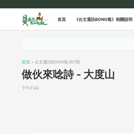
首頁
《台文通訊BONG報》相關說明
首頁
台文通訊BONG報387期
做伙來唸詩 - 大度山
下午2:24