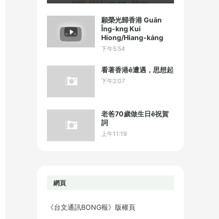
願榮光歸香港 Guān
Îng-kng Kui
Hiong/Hiang-káng
下午5:54
看著香港ê遭遇，思想起
下午2:07
老爸70歲做生日ê祝賀
詞
上午11:19
網頁
《台文通訊BONG報》版權頁