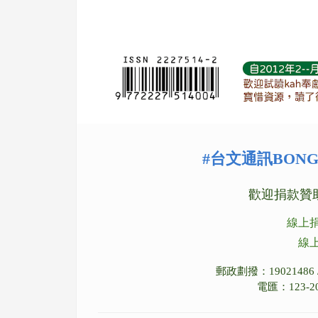
#台文通訊BON
歡迎捐款贊
線上捐
線上
郵政劃撥：190214
電匯：123-2