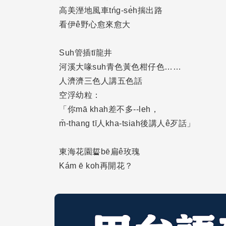
高美溼地風車tńg-se̍h揣出路
看伊ê野心愈來愈大
Suh管插tī龍井
河溪大喙suh青色黃色柑仔色……
人濟濟三色人講五色話
空浮幼粒：
「你mā khah差不多--leh，
m̄-thang tī人kha-tsiah後講人ê歹話」
東海花園硩bē扁ê玫瑰
Kám ē koh再開花？