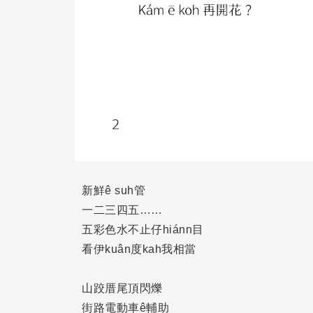
新鮮ê suh管
一二三四五……
五彩色水不止仔hiánn目
看伊kuân度kah我相當
山跤厝尾頂閃爍
街路電動車ê輔助