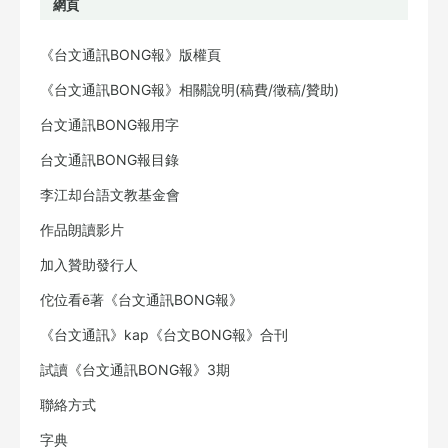
網頁
《台文通訊BONG報》版權頁
《台文通訊BONG報》相關說明(稿費/徵稿/贊助)
台文通訊BONG報用字
台文通訊BONG報目錄
李江却台語文教基金會
作品朗讀影片
加入贊助發行人
佗位看ē著《台文通訊BONG報》
《台文通訊》kap《台文BONG報》合刊
試讀《台文通訊BONG報》3期
聯絡方式
字典