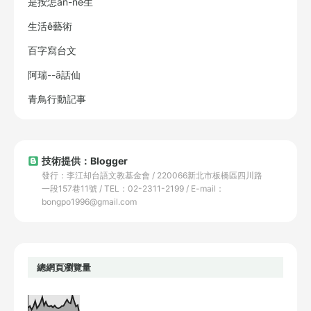
是按怎án-ne生
生活ê藝術
百字寫台文
阿瑞--ā話仙
青鳥行動記事
技術提供：Blogger
發行：李江却台語文教基金會 / 220066新北市板橋區四川路
一段157巷11號 / TEL：02-2311-2199 / E-mail：
bongpo1996@gmail.com
總網頁瀏覽量