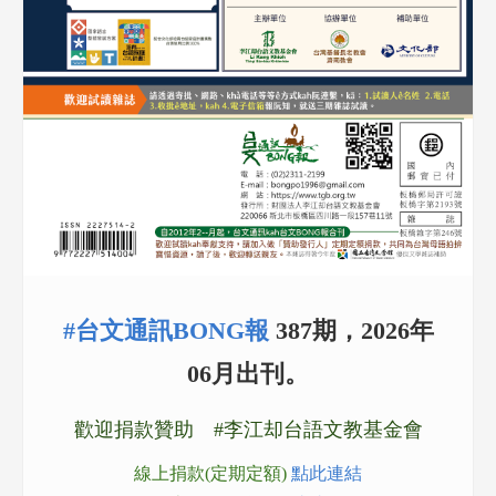
#台文通訊BONG報
387期，2026年
06月出刊。
歡迎捐款贊助 #李江却台語文教基金會
線上捐款(定期定額)
點此連結