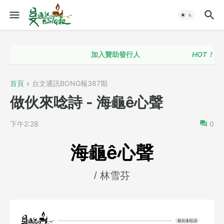
加入贊助發行人
HOT！！
台
首頁
台文通訊BONG報387期
做伙來唸詩 - 海龜ê心聲
下午2:28
0
海龜ê心聲
/ 林雪芬