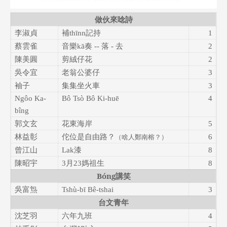
做伙來唸詩
李淑貞
補
記持
thīnn
1
蔡雲雀
音樂
奏
落
去
kā
--
-
2
陳美圓
剪絨仔花
2
吳令宜
老翁公婆仔
3
袖子
集集坐火車
3
Ngôo Ka-
Bô Tsò Bô Ki-huē
4
bîng
郭文玄
花東海岸
5
林益彰
佗位是自由路？
（啥人鄭南榕？）
6
曾江山
漆
Lak
8
陳昭宇
月
媽祖生
3
23
8
Bóng講笑
吳富炰
Tshù-bī Bê-tshai
3
台文青年
沈芝羽
六年九班
4