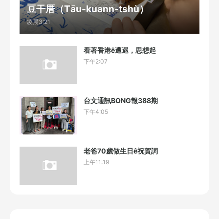
豆干厝（Tāu-kuann-tshù）
凌晨3:21
看著香港ê遭遇，思想起
下午2:07
台文通訊BONG報388期
下午4:05
老爸70歲做生日ê祝賀詞
上午11:19