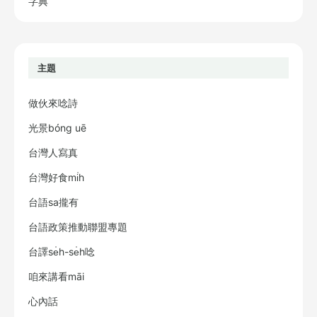
字典
主題
做伙來唸詩
光景bóng uē
台灣人寫真
台灣好食mi̍h
台語sa攏有
台語政策推動聯盟專題
台譯se̍h-se̍h唸
咱來講看māi
心內話