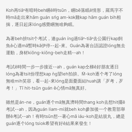
Koh再tiāⁿ有暗時beh睏ê時tsūn，睏bē落眠ê情形，羅馬字不
時mā走出來hām guán sńg am-ko̍k雞kap hām guán bih相
揣，逐日起床lóng感覺睏無啥夠眠。
為著beh拚tsit个考試，連guán íng過tiāⁿ-tiāⁿ去公園行kap飼
魚ê心適mā暫時kā伊停--起-來。Guán為著台語認證lóng無去
運動，身材kiōng-kiōng-beh走精--ah！
考試ê時間一步一步接近--ah，guán kap仝梯ê好朋友逐日
lóng為著tsit份理想kap ǹg望leh拍拚。M̄-koh逐个考了lóng
無啥mih笑容，看--起-來lóng是面憂面結huah講「歹考，歹
考！」Tī hit-tsūn guán ê心情mā無真好。
雖然是án-ne，guán逐个mā無真濟時間thang koh去想hit擺ê
考試--ah，因為guán liam-mi就beh koh參加後一个教育部舉
辦ê考試--ah！有時tsūn想--著心mā iáu-koh是結規丸，總是
guán逐个lóng tsiok希望有好ê結果來發生！