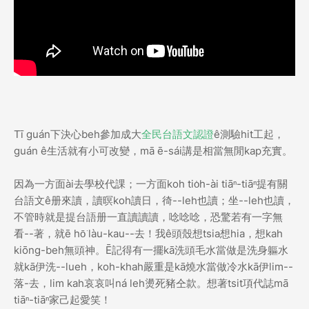
Tī guán下決心beh參加成大
全民台語文認證
ê測驗hit工起，
guán ê生活就有小可改變，mā ē-sái講是相當無閒kap充實。
因為一方面ài去學校代課；一方面koh tio̍h-ài tiāⁿ-tiāⁿ提有關
台語文ê册來讀，讀暝koh讀日，徛--leh也讀；坐--leh也讀，
不管時就是提台語册一直讀讀讀，唸唸唸，恐驚若有一字無
看--著，就ē hō͘ làu-kau--去！我ê頭殼想tsia想hia，想kah
kiōng-beh無頭神。Ē記得有一擺kā洗頭毛水當做是洗身軀水
就kā伊洗--lueh，koh-khah嚴重是kā燒水當做冷水kā伊lim--
落-去，lim kah哀哀叫ná leh燙死豬仝款。想著tsit項代誌mā
tiāⁿ-tiāⁿ家己起愛笑！