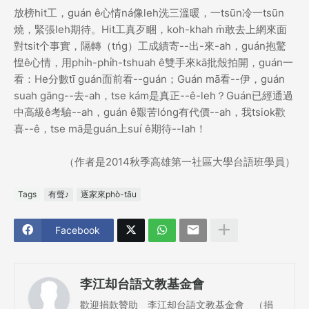
放榜hit工，guán ê心情ná像leh洗三溫暖，一tsūn冷一tsūn
燒，緊張leh期待。Hit工真歹睏，koh-khah m̄敢去上網來面
對tsit个事實，隔轉（tńg）工成績寄--出-來-ah，guán抱驚
惶ê心情，用phi̍h-phi̍h-tshuah ê雙手來kā批殼拍開，guán一
看：He分數tī guán面前看--guán；Guán mā看--伊，guán
suah gāng--去-ah，tse kám是真正--ê-leh？Guán已經通過
中高級ê考驗--ah，guán ê艱苦lóng有代價--ah，我tsiok歡
喜--ê，tse mā是guán上suí ê期待--lah！
（作者是2014秋季高雄第一社區大學台語班學員）
Tags
有聲♪
逐家來phò-tāu
Facebook
李江却台語文教基金會
歡迎捐款贊助 李江却台語文教基金會 （捐