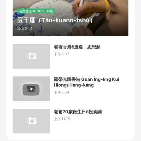
台文通訊BONG報340期
豆干厝（Tāu-kuann-tshù）
凌晨3:21
看著香港ê遭遇，思想起
下午2:07
願榮光歸香港 Guān Îng-kng Kui
Hiong/Hiang-káng
下午5:54
老爸70歲做生日ê祝賀詞
上午11:19