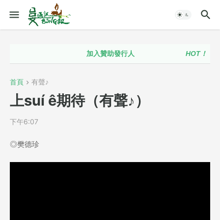
加入贊助發行人
HOT！！
台語
首頁
有聲♪
上suí ê期待（有聲♪）
下午6:07
◎樊德珍