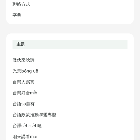
聯絡方式
字典
主題
做伙來唸詩
光景bóng uē
台灣人寫真
台灣好食mi̍h
台語sa攏有
台語政策推動聯盟專題
台譯se̍h-se̍h唸
咱來講看māi