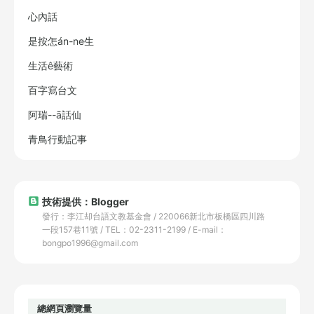
心內話
是按怎án-ne生
生活ê藝術
百字寫台文
阿瑞--ā話仙
青鳥行動記事
技術提供：Blogger
發行：李江却台語文教基金會 / 220066新北市板橋區四川路
一段157巷11號 / TEL：02-2311-2199 / E-mail：
bongpo1996@gmail.com
總網頁瀏覽量