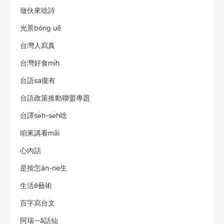
做伙來唸詩
光景bóng uē
台灣人寫真
台灣好食mi̍h
台語sa攏有
台語政策推動聯盟專題
台譯se̍h-se̍h唸
咱來講看māi
心內話
是按怎án-ne生
生活ê藝術
百字寫台文
阿瑞--ā話仙