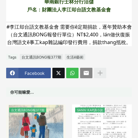
華南銀行士林分行活儲
戶名：財團法人李江却台語文教基金會
#李江却台語文教基金會 需要你ê定期捐款，逐年贊助本會
（台文通訊BONG報發行單位）NT$2,400，lán做伙復振
台灣語文ê事工kap雜誌編印發行費用，捐款thang抵稅。
Tags
台文通訊BONG報377期
生活ê藝術
Facebook
你可能嘛愛...
台文通訊BONG報377期
SANN-KAP讀小說