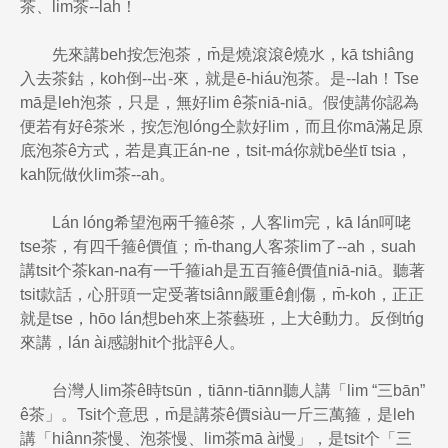
茶、lim茶--lah！
先來講beh按怎泡茶，m̄是燒滾滾ê燒水，kā tshiâng
入去茶鈷，koh倒--出-來，就是ē-hiáu泡茶。是--lah！Tse
mā是leh泡茶，只是，無好lim ê茶niā-niā。假使講你認為
便若有好ê茶米，按怎泡lóng仝款好lim，而且你mā滿足原
底泡茶ê方式，若是真正án-ne，tsit-má你就bē坐tī tsia，
kah阮做伙lim茶--ah。
Lán lóng希望泡兩千箍ê茶，人客lim完，kā lán呵咾
tse茶，有四千箍ê價值；m̄-thang人客茶lim了--ah，suah
講tsit个茶kan-na有一千箍iah是五百箍ê價值niā-niā。聽著
tsit款話，心肝頭一定受著tsiânn嚴重ê創傷，m̄-koh，正正
就是tse，hōo lán想beh來上茶藝班，上大ê動力。反倒tńg
來講，lán ài感謝hit个批評ê人。
台灣人lim茶ê時tsūn，tiānn-tiānn聽人講「lim “三bān”
ê茶」。Tsit个意思，m̄是講茶ê價siàu一斤三萬箍，是leh
講「hiânn茶慢、泡茶慢、lim茶mā ài慢」，是tsit个「三