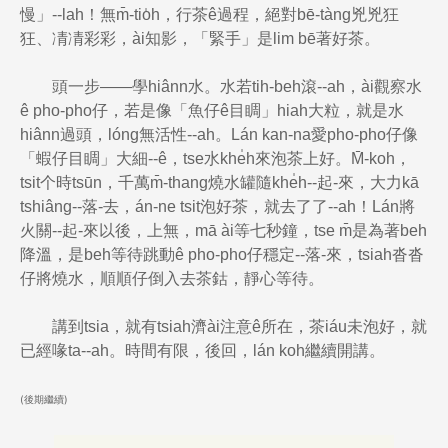
慢」--lah！無m̄-tio̍h，行茶ê過程，絕對bē-tàng兇兇狂
狂、凊凊彩彩，ài知影，「緊手」是lim bē著好茶。
頭一步——學hiânn水。水若tih-beh滾--ah，ài觀察水
ê pho-pho仔，若是像「魚仔ê目睭」hiah大粒，就是水
hiânn過頭，lóng無活性--ah。Lán kan-na愛pho-pho仔像
「蝦仔目睭」大細--ê，tse水khe̍h來泡茶上好。M̄-koh，
tsit个時tsūn，千萬m̄-thang燒水罐隨khe̍h--起-來，大力kā
tshiâng--落-去，án-ne tsit泡好茶，就去了了--ah！Lán將
火關--起-來以後，上無，mā ài等七秒鐘，tse m̄是為著beh
降溫，是beh等待跳動ê pho-pho仔穩定--落-來，tsiah沓沓
仔將燒水，順順仔倒入去茶鈷，靜心等待。
講到tsia，就有tsiah濟ài注意ê所在，茶iáu未泡好，就
已經喙ta--ah。時間有限，後回，lán koh繼續開講。
(後期繼續)