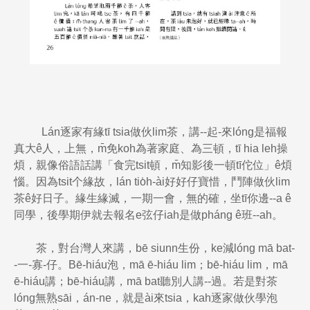
Lán逐家有緣tī tsia做伙lim茶，講--起-來lóng是福報
真大ê人，上無，m̄免koh為著家庭、為三頓，tī hia leh操
煩，親像俗語話講「食完tsit頓，m̄知影後一頓tī佗位」ê煩
惱。因為tsit个緣故，lán tio̍h-ài好好仔寶惜，鬥陣做伙lim
茶ê好日子。緣生緣滅，一期一會，無的確，坐tī你邊--a ê
同學，後學期伊就去報名e弦仔iah是做pháng ê班--ah。
茶，對台灣人來講，bē siunn生份，ke減lóng mā bat-
-一-寡-仔。Bē-hiáu泡，mā ē-hiáu lim；bē-hiáu lim，mā
ē-hiáu講；bē-hiáu講，mā bat聽別人講--過。若是對茶
lóng無熟sāi，án-ne，就是ài來tsia，kah逐家做伙學泡