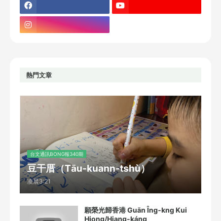
熱門文章
台文通訊BONG報340期
豆干厝（Tāu-kuann-tshù）
凌晨3:21
願榮光歸香港 Guān Îng-kng Kui
Hiong/Hiang-káng