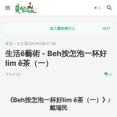
加入贊助發行人
HOT！！
台
首頁
台文通訊BONG報377期
生活ê藝術 - Beh按怎泡一杯好
lim ê茶（一）
下午4:30
0
《
Beh按怎泡一杯好lim ê茶（一）
》
/
戴瑞民