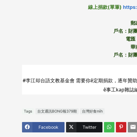
線上捐款(單筆)
https
郵
戶名：財
電匯：
華
戶名：財
#李江却台語文教基金會 需要你ê定期捐款，逐年贊助本
ê事工kap雜誌
Tags
台文通訊BONG報379期
台灣好食mi̍h
Facebook
Twitter