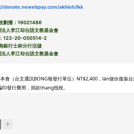
://donate.newebpay.com/akhioh/lkk
政劃撥：19021486
團法人李江却台語文教基金會
123-20-050514-2
南銀行士林分行活儲
團法人李江却台語文教基金會
會（台文通訊BONG報發行單位）NT$2,400，lán做伙復振
編印發行費用，捐款thang抵稅。