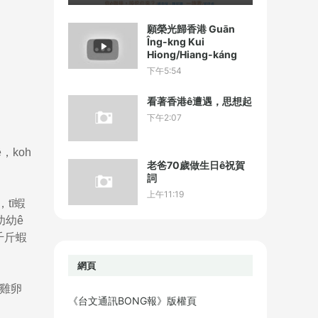
願榮光歸香港 Guān
Îng-kng Kui
Hiong/Hiang-káng
下午5:54
看著香港ê遭遇，思想起
下午2:07
，koh
老爸70歲做生日ê祝賀
詞
上午11:19
tī蝦
幼幼ê
千斤蝦
網頁
ê雞卵
《台文通訊BONG報》版權頁