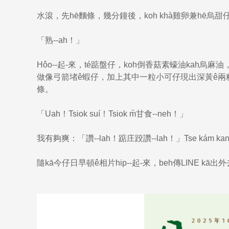
水滾，先hē麵條，幾分鐘後，koh khà雞卵兼hē烏甜仔
「熟--ah！」
Hôo--起-來，té踮盤仔，koh倒香菇素蠔油kah
做像弓箭堵ê蝦仔，加上其中一粒小可仔現出深黃ê兩粒
條。
「Uah！Tsiok suí！Tsiok m̄甘食--neh！」
我有夠爽：「讚--lah！踮庄跤讚--lah！」Tse kám kan
隨kā今仔日早頓ê相片hip--起-來，beh傳LINE kā出