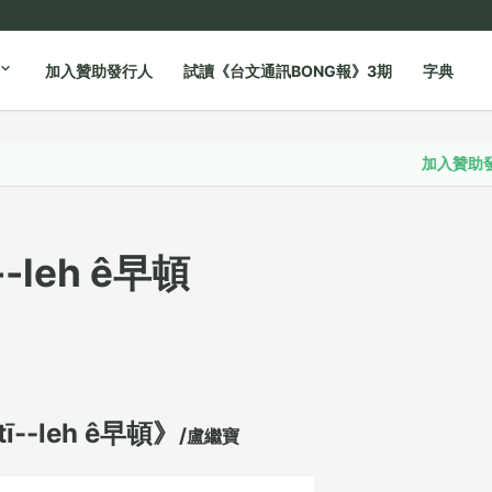
加入贊助發行人
試讀《台文通訊BONG報》3期
字典
加入贊助發行人
-leh ê早頓
--leh ê早頓》
/
盧繼寶