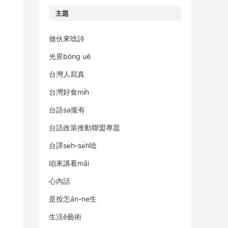
主題
做伙來唸詩
光景bóng uē
台灣人寫真
台灣好食mi̍h
台語sa攏有
台語政策推動聯盟專題
台譯se̍h-se̍h唸
咱來講看māi
心內話
是按怎án-ne生
生活ê藝術