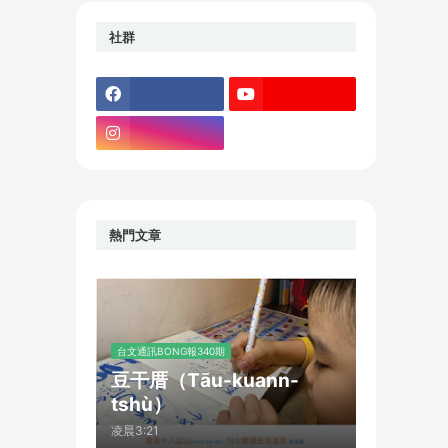
社群
熱門文章
台文通訊BONG報340期
豆干厝（Tāu-kuann-
tshù）
凌晨3:21