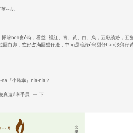
落--去。
烏麻油，攑箸beh食ê時，看盤--裡紅、青、黃、白、烏，五彩繽紛，五
圓白卵，拄好占滿圓盤仔邊，中ng是暗綠ê烏甜仔hām淡薄仔黃
-na『小確幸』niā-niā？
外去真遠ê牽手展--一-下！