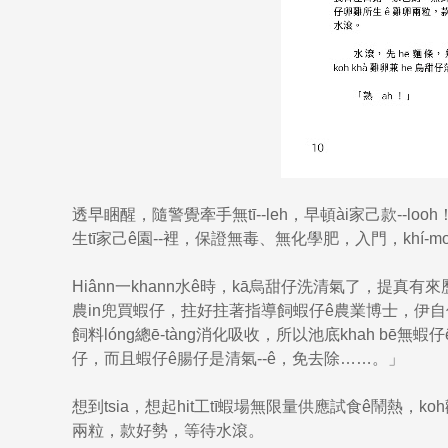
透早睏醒，隨警覺牽手無tī--leh，早頓ài家己款--loo
生tī家己ê園--裡，保證無毒、無化學肥，入門，khí-moo
Hiânn一khann水ê時，kā烏甜仔洗清氣了，提真有來歷
農in兜買蝦仔，拄好拄著指導飼蝦仔ê農業博士，伊自
飼料lóng總ē-tàng消化吸收，所以池底khah 
仔，而且蝦仔ê腸仔是清氣--ê，免去除……。」
想到tsia，想起hit工tī蝦場無限量供應試食ê鬧熱
兩粒，款好勢，等待水滾。