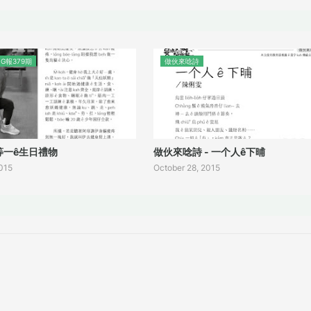
G報379期
做伙來唸詩
一等一ê生日禮物
做伙來唸詩 - 一个人ê下晡
2015
October 28, 2015