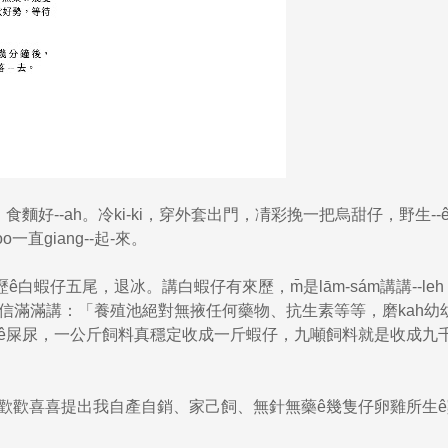
h！食麵好--ah。冷ki-ki，穿外套出門，凊彩挽一把烏甜仔，野生--ê
一直giang--起-來。
ê白蝦仔五尾，退冰。講白蝦仔有來歷，m̄是lām-sám講講--leh，
信滿滿講：「養殖池絕對無掖任何藥物、抗生素等等，磨kah幼
bē無蝦仔ê屎尿，一公斤飼料真穩定收成一斤蝦仔，九噸飼料就是收成九
，koh歡歡喜喜提出我自產自銷、家己飼、無針無藥ê幾隻仔卵雞所生