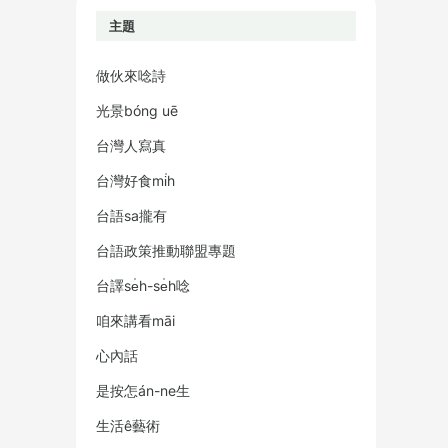
主題
做伙來唸詩
光景bóng uē
台灣人寫真
台灣好食mi̍h
台語sa攏有
台語政策推動聯盟專題
台譯se̍h-se̍h唸
咱來講看māi
心內話
是按怎án-ne生
生活ê藝術