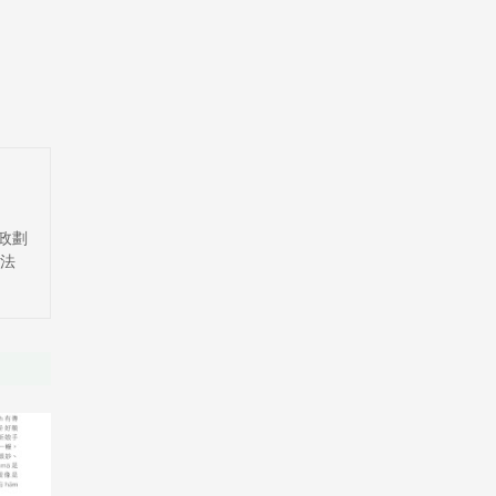
●郵政劃
團法