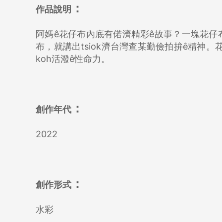
：
作品說明
阿媽ê花仔布內底有偌濟精彩ê故事？一塊花仔布，
布，就講出tsiok濟台灣查某勤儉拍拚ê精神。花蕊ê
koh活潑ê性命力。
：
創作年代
2022
：
創作形式
水彩