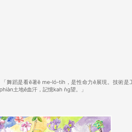
聲：「舞蹈是看ē著ê me-ló-tih，是性命力ê展現。技術
 phiàn土地ê血汗，記憶kah ǹg望。」