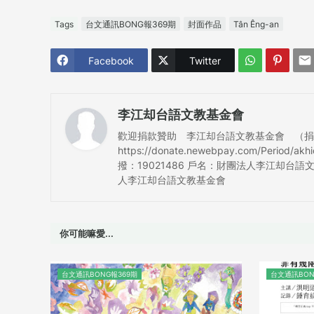
Tags
台文通訊BONG報369期
封面作品
Tân Êng-an
Facebook
Twitter
李江却台語文教基金會
歡迎捐款贊助 李江却台語文教基金會 （捐款可抵
https://donate.newebpay.com/Period/a
撥：19021486 戶名：財團法人李江却台語文
人李江却台語文教基金會
你可能嘛愛...
台文通訊BONG報369期
台文通訊BON