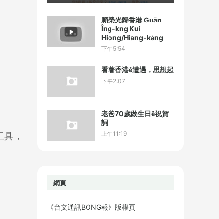
願榮光歸香港 Guān
Îng-kng Kui
Hiong/Hiang-káng
下午5:54
看著香港ê遭遇，思想起
下午2:07
老爸70歲做生日ê祝賀
詞
上午11:19
是工具，
網頁
《台文通訊BONG報》版權頁