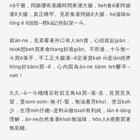
ná干樂，阿娘哪有美國時間來灌大腸，beh食ē著阿娘
灌ê大腸，真正稀罕。見若食著阿娘ê大腸，he滋味to
lóng ē tī頭殼--裡kā記持刻深一斗。
就án-ne，見若看著外口有人leh賣，心頭就起giàn，
tsiok想beh買來食thang好過giàn。不而過，十斗無一
斗買ē落手，手工正大腸灌--ê定著貴kah m̄是lán經濟
thìng好tiānn買--ê，心內因為án-ne tiānn leh鬱卒--
neh！
久久--à一斗殘殘豆乾切五角kā買--落-去，見買見失
望，貴som-som--無-打-緊，無油蔥芳khuì、塗豆koh
少，生理mih仔總--是料ài斂tsiah有利純，lán ē-tàng
理解，án-ne自然食著khah無滋味，hōo人ē感覺買著
無彩錢。