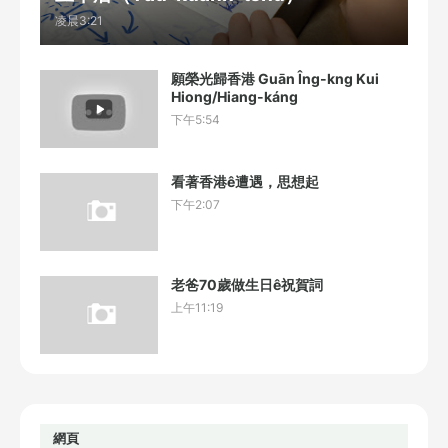
凌晨3:21
願榮光歸香港 Guān Îng-kng Kui
Hiong/Hiang-káng
下午5:54
看著香港ê遭遇，思想起
下午2:07
老爸70歲做生日ê祝賀詞
上午11:19
網頁