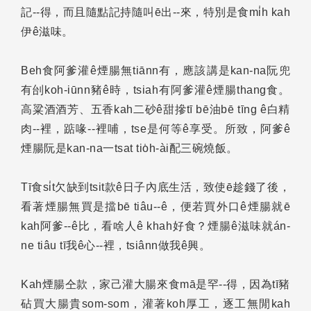
記--得，而且隨點記持隨叫ē出--來，特別是食mi̍h kah
伊ê滋味。
Beh食阿爹灌ê煙腸無tiānn有，應該講是kan-na阮兜
有刣koh-iūnn豬ê時，tsiah有阿爹灌ê煙腸thang食。
高粱酒酒芳、五香kah二砂ê甜摻tī bē油bē tīng ê白精
肉--裡，踮喙--裡哺，tse是何等ê享受。所致，阿爹ê
煙腸阮是kan-na一tsat tio̍h-ài配三碗燒飯。
Tī食si̍t欠缺到tsit款ê日子內底生活，致使ē趁錢了後，
看著煙腸無買是擋bē tiâu--ê，便若買外口ê煙腸就ē
kah阿爹--ê比，看啥人ê khah好食？煙腸ê滋味就án-
ne tiâu tī我ê心--裡，tsiânn做我ê興。
Kah煙腸仝款，家己灌大腸來食mā是罕--得，因為tī豬
砧買大腸貴som-som，灌著koh厚工，逐工無閒kah