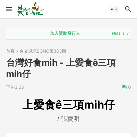
加入贊助發行人
HOT！！
台語政策
首頁
台文通訊BONG報383期
台灣好食mi̍h - 上愛食ê三項
mih仔
下午3:35
0
上愛食ê三項mih仔
/ 張寶明