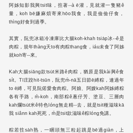
阿姊知影我興tsit味，拄著--à ē灌，見就灌一隻豬ê
量，koh bē嫌麻煩寄來hōo我食，我是儉儉仔食，
thìng好食到過季。
其實，阮兜冰箱冷凍庫比大腸koh-khah tsia̍p冰--ê是
肉粽，規年thàng天to有肉粽thang食，iáu未食了阿姊
就koh寄--來。
Kah大腸siāng款tsu̍t米路ê肉粽，猶原是我kài興ê食
si̍t。Tī庄跤hit-tsūn，阮兜m̄-nā五日節ē縛粽，連過年
to ē縛，可見阮偌愛食肉粽。阿娘、阿嫂kah阿姊縛粽
各有手路，m̄-koh，南部粽ê蔥仔芳、塗豆、三層肉
kah爛tsu̍t米ê特色lóng無走精--去，就是tsit種滋味kā
我 siânn kah死死，m̄是tsit款滋味ê粽lóng免講。
粽若拄sa̍h熟，一睏頭無三粒起跳是bē過giàn，上