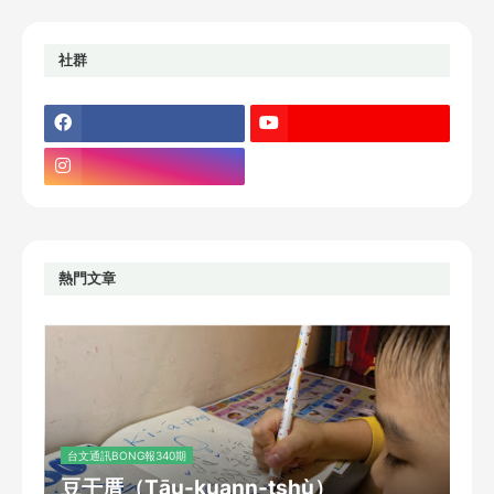
社群
熱門文章
台文通訊BONG報340期
豆干厝（Tāu-kuann-tshù）