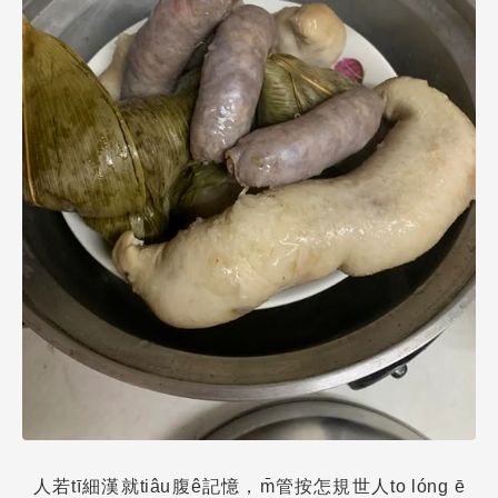
人若tī細漢就tiâu腹ê記憶，m̄管按怎規世人to lóng ē