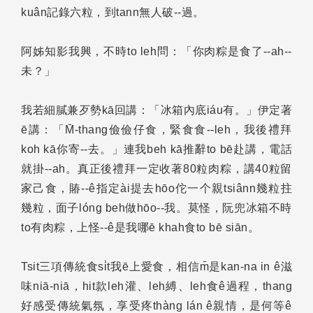
kuân記錄六粒，到tann無人破--過。
阿姊知影我興，不時to leh問：「你肉粽是食了--ah--
未？」
我若細膩兼歹勢kā回講：「冰箱內底iáu有。」伊定著
ē講：「M̄-thang儉儉仔食，緊食食--leh，我後禮拜
koh kā你寄--去。」連我beh kā推辭to bē赴講，電話
就掛--ah。真正後禮拜一定收著80粒肉粽，講40粒留
家己食，賰--ê指定ài提去hōo佗一个親tsiânn幾粒拄
幾粒，面子lóng beh做hōo--我。莫怪，阮兜冰箱不時
to有肉粽，上怪--ê是我哪ē khah食to bē siān。
Tsit三項傳統食si̍t我ē上愛食，相信m̄是kan-na in ê滋
味niā-niā，hit款leh灌、leh縛、leh食ê過程，thang
好感受傳統氣氛，享受疼thàng lán ê親情，是何等ê