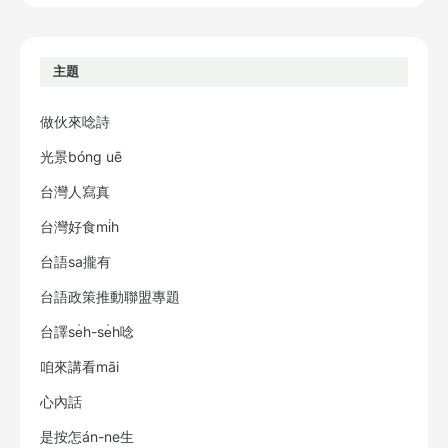
主題
做伙來唸詩
光景bóng uē
台灣人寫真
台灣好食mi̍h
台語sa攏有
台語政策推動聯盟專題
台譯se̍h-se̍h唸
咱來講看māi
心內話
是按怎án-ne生