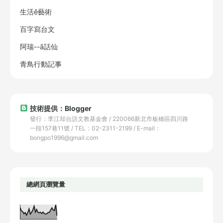
生活ê藝術
百字寫台文
阿瑞--ā話仙
青鳥行動記事
技術提供：Blogger
發行：李江却台語文教基金會 / 220066新北市板橋區四川路
一段157巷11號 / TEL：02-2311-2199 / E-mail：
bongpo1996@gmail.com
總網頁瀏覽量