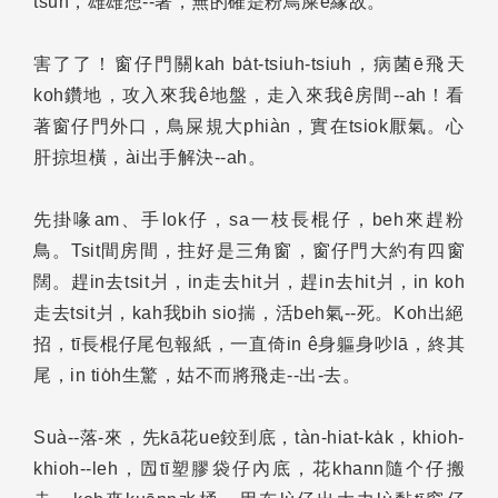
tsūn，雄雄想--著，無的確是粉鳥屎ê緣故。
害了了！窗仔門關kah ba̍t-tsiuh-tsiuh，病菌ē飛天
koh鑽地，攻入來我ê地盤，走入來我ê房間--ah！看
著窗仔門外口，鳥屎規大phiàn，實在tsiok厭氣。心
肝掠坦橫，ài出手解決--ah。
先掛喙am、手lok仔，sa一枝長棍仔，beh來趕粉
鳥。Tsit間房間，拄好是三角窗，窗仔門大約有四窗
闊。趕in去tsit爿，in走去hit爿，趕in去hit爿，in koh
走去tsit爿，kah我bih sio揣，活beh氣--死。Koh出絕
招，tī長棍仔尾包報紙，一直倚in ê身軀身吵lā，終其
尾，in tio̍h生驚，姑不而將飛走--出-去。
Suà--落-來，先kā花ue鉸到底，tàn-hiat-ka̍k，khioh-
khioh--leh，囥tī塑膠袋仔內底，花khann隨个仔搬