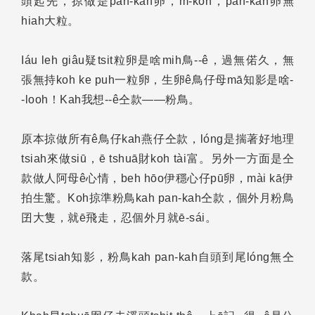
頭起先，掠做是pan-kah卵，m̄-koh，pan-kah卵無
hiah大粒。
Iáu leh giâu疑tsit粒卵是啥mih鳥--ê，過無偌久，無
張無持koh ke puh一粒卵，生卵ê鳥仔母mā知影是啥-
-looh！Kah我想--ê仝款——粉鳥。
原本掠做所有ê鳥仔kah燕仔仝款，lóng是揣著好地理
tsiah來做siū，ē tshuā財koh tài富。另外一方面是仝
款做人阿母ê心情，beh hōo伊穩心仔pū卵，mài kā伊
拍生驚。Koh掠準粉鳥kah pan-kah仝款，個外月粉鳥
囝大隻，就ē飛走，忍個外月就ē-sái。
落尾tsiah知影，粉鳥kah pan-kah自頭到尾lóng無仝
款。