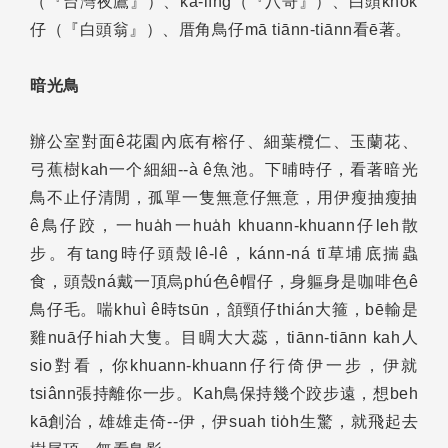
（『台灣夜鷹』）、ka-līng（『八哥』）、白頭khok
仔（『白頭翁』）、厝角鳥仔mā tiānn-tiānn看ē著。
暗光鳥
辦公室對面ê花園內底有榕仔、細葉欖仁、玉蘭花、
弓蕉樹kah一个細細--à ê魚池。下晡時仔，看著暗光
鳥不止仔清閒，孤單一隻無意仔無意，用伊瘦抽瘦抽
ê鳥仔跤，一hua̍h一hua̍h khuann-khuann仔leh散
步。有tang時仔頭殼lê-lê，kánn-ná tī草埔底揣蟲
食，頭殼ná戴一頂烏phú色ê帽仔，身軀身是咖啡色ê
鳥仔毛。喘khuì ê時tsūn，頷頸仔thián大箍，bē輸是
雞nuā仔hiah大隻。目睭大大蕊，tiānn-tiānn kah人
sio對看，你khuann-khuann仔行倚伊一步，伊就
tsiânn張持離你一步。Kah鳥保持幾个跤步遠，想beh
kā創治，雄雄走倚--伊，伊suah tio̍h生驚，就飛起去