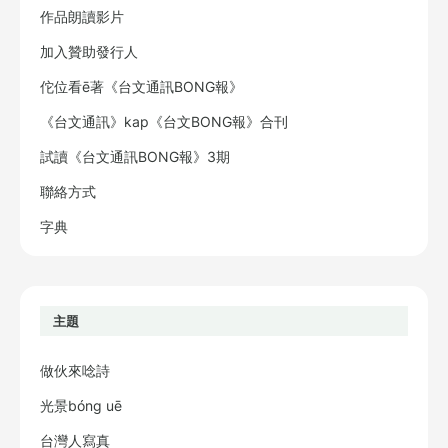
作品朗讀影片
加入贊助發行人
佗位看ē著《台文通訊BONG報》
《台文通訊》kap《台文BONG報》合刊
試讀《台文通訊BONG報》3期
聯絡方式
字典
主題
做伙來唸詩
光景bóng uē
台灣人寫真