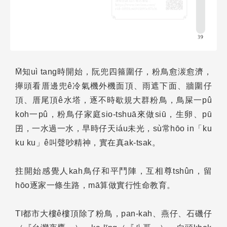
M̄知uì tang時開始，阮兜四箍圍仔，粉鳥愈湠愈濟，
攑頭看厝邊兜ê冷氣機外機面頂、雨遮下面、牆圍仔
頂、厝尾頂ê水塔，逐不時歇規大群粉鳥，鳥屎一pû
koh一pû，粉鳥仔家庭sio-tshuā來做siū，生卵、pū
囝，一水過一水，早時仔天iáu未光，sù常hōo in「ku
ku ku」ê叫聲吵精神，實在真ak-tsak。
拄開始感覺人kah鳥仔和平鬥陣，互相尊tshûn，留
hōo逐家一條生路，mā算做實行性命教育。
Tī都市大樓ê樓頂除了粉鳥，pan-kah、燕仔、石磯仔