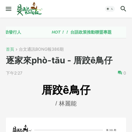
行人
HOT！！
台語政策推動聯盟專題
首頁
台文通訊BONG報386期
逐家來phò-tāu - 厝跤ê鳥仔
下午2:27
0
厝跤ê鳥仔
/ 林麗能