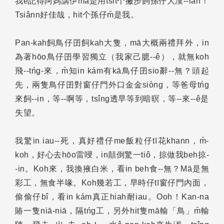
我ē記得阿媽講伊mā是用tsit个撇步飼孫仔大漢--lah！
Tsiânn好佳哉，hit个孫仔m̄是我。
Pan-kah飼鳥仔囝飼kah大隻，mā大概兩禮拜外，in
為著hōo鳥仔囝學習獨立（我家己臆--ê），就無koh
飛--tńg-來，m̄知in kám有kā鳥仔囝sio辭--無？頭起
先，兩隻鳥仔囝對窗仔門外口金金siòng，等爸母tńg
來飼--in，等--啊等，tsîng透早等到暗暝，等--來--ê是
失望。
我驚in iau--死，真好禮仔me飯粒仔tī花khann，m̄-
koh，好心去hōo雷唚，in顛倒驚一tiô，掠做我beh掠-
-in。Koh來，我換掖白米，看in beh食--無？Mā是無
彩工，無食半喙。Koh幾若工，早時仔tī窗仔門內面，
偷偷仔bî，看in kám真正hiah耐iau。Ooh！Kan-na
賰一隻niā-niā，隔tńg工，另外hit隻mā輸「鳥」m̄輸