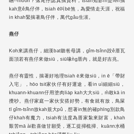
睏--hiooh？落尾仔認真揣資料，tsiah知影in是leh揣
kah意ê鳥仔伴，tsiah ē叫bē煞，為愛情走天涯，祝福
in khah緊揣著鳥仔伴，萬代gâu生湠。
燕仔
Koh來講燕仔，細漢bat聽爸母講，gîm-tsînn跤ê厝瓦
面頂若有燕仔來做siū，siū喙ǹg厝內，就是好吉兆。
燕仔有靈性，揣著好地理tsiah ē來做siū，in ē「帶財
入宅」，hōo tsit家伙仔有好運途，看in uì細細siū，
khuann-khuann仔用塗肉lia̍p kah大大siū，m̄敢kā in
攪吵。燕仔家庭一家伙安搭好勢，有食就有放，鳥屎
tī gîm-tsînn放kah規大pû，想著in無的確phīng別款鳥
仔khah有魔力，tsiah有法度為厝家紮來財富，khah
艱苦mā ài歡喜做甘願受，逐工提掃梳掃、kuānn水桶