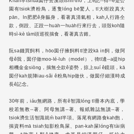
Khah早tshuā囡仔去溪頭tshit-thô，上ē記--得--ê是公
園有tsiok濟粉鳥，逐隻lóng bē驚人，tī大樹跤真大
pān。In肥肥ê身軀身，看著真清氣相，kah人行路仝
款，倒跤、正跤一hua̍h一hua̍h行來行去，頭殼koh隨
時sì-kè tàm頭巡視揣食，看著真古錐。
阮sa錢買飼料，hōo囡仔掖飼料tī塗跤kā in飼，做阿
母ê我，囡仔做moo-lé-luh（model），徛tī邊--a提hip
相機金金siòng，揣無仝款ê姿勢，掠上suí ê鏡頭，kā
囡仔kah規陣iau-sâi ê粉鳥hip做伙，做囡仔細漢時成
長ê記念。
30年前，iáu無網路，所有ê智識lóng tī冊本內底，學
校若無教--著、阿母無講--著、報紙雜誌無讀--著，
tsiok濟生活智識就m̄ bat半項。落尾有網路食kah飽，
揣資料mā tsiah知影粉鳥屎、pan-kah屎lóng有tài病