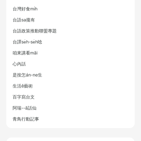
台灣好食mi̍h
台語sa攏有
台語政策推動聯盟專題
台譯se̍h-se̍h唸
咱來講看māi
心內話
是按怎án-ne生
生活ê藝術
百字寫台文
阿瑞--ā話仙
青鳥行動記事