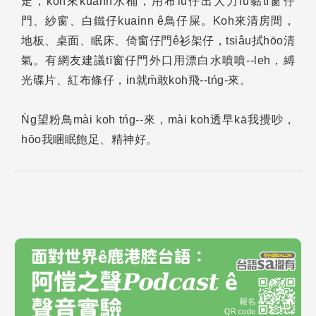
走，koh來kuānn水桶，用布lù仔出大力lù黏tī窗仔
門、紗窗、白鐵仔kuainn ê鳥仔屎。Koh來清房間，
地板、桌面、眠床、倚窗仔門ê衫架仔，tsiâu拭hōo清
氣。有網友建議tī窗仔門外口用漂白水噴噴--leh，縛
光碟片、紅布條仔，in就m̄敢koh飛--tńg-來。
Ǹg望粉鳥mài koh tńg--來，mài koh透早kā我攪吵，
hōo我睏眠飽足、精神好。