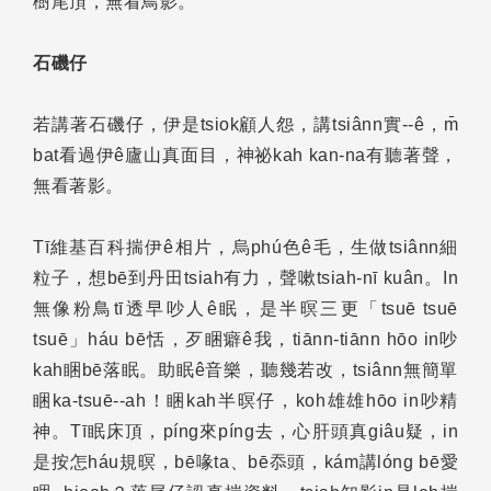
樹尾頂，無看鳥影。
石磯仔
若講著石磯仔，伊是tsiok顧人怨，講tsiânn實--ê，m̄
bat看過伊ê廬山真面目，神祕kah kan-na有聽著聲，
無看著影。
Tī維基百科揣伊ê相片，烏phú色ê毛，生做tsiânn細
粒子，想bē到丹田tsiah有力，聲嗽tsiah-nī kuân。In
無像粉鳥tī透早吵人ê眠，是半暝三更「tsuē tsuē
tsuē」háu bē恬，歹睏癖ê我，tiānn-tiānn hōo in吵
kah睏bē落眠。助眠ê音樂，聽幾若改，tsiânn無簡單
睏ka-tsuē--ah！睏kah半暝仔，koh雄雄hōo in吵精
神。Tī眠床頂，píng來píng去，心肝頭真giâu疑，in
是按怎háu規暝，bē喙ta、bē忝頭，kám講lóng bē愛