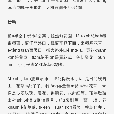
陣，飛走--出-去--ah！一水ê pan-kah來生湠，tsîng
pū卵到鳥仔囝飛走，大概有個外月ê時間。
粉鳥
蹛tī半空中都市ê公寓，雖然無花園，iáu-koh想beh種
東種西，窗仔門外口，鐵窗雨遮下面，來種寡花草，
ē-tàng tsa̍h西照日，擋大路外口ê ing-ia。買花khann
kah培養塗、tiām花子iah是買花栽，等伊發芽、puh-
ínn，小可仔滿足種花草ê趣味。
M̄-koh，koh驚無頭神，bē記得沃水，iah是出門幾若
工，花草ta死了了。我lóng盡量種m̄驚ta塗ê花草，ná
像是沙漠玫瑰、瓊花、麒麟花、八卦紅等。頂年歇熱
出外tshit-thô tsiânn個月，tńg來到厝，驚一tiô，花
khann ê花草iáu tī--leh，suah koh看著一粒鳥仔卵，