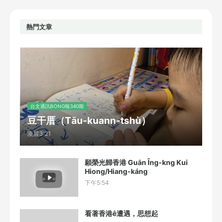
熱門文章
台文通訊BONG報340期
豆干厝（Tāu-kuann-tshù）
凌晨3:21
願榮光歸香港 Guān Îng-kng Kui
Hiong/Hiang-káng
下午5:54
看著香港ê遭遇，思想起