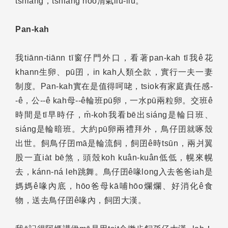
tshiâng，tshiâng hōo清氣liu-liu。
Pan-kah
我tiānn-tiānn tī窗仔門外口，看著pan-kah tī我ê花
khann生卵、pū囝，in kah人類仝款，實行一夫一妻
制度。Pan-kah實在是值得呵咾，tsiok有家庭責任感-
-ê，公--ê kah母--ê輪班pū卵，一水pū兩粒卵。交班ê
時間是tī早時仔，m̄-koh我看bē出siáng是輪日班、
siáng是輪暗班。大約pū卵兩禮拜外，鳥仔囝就啄殼
出世。飼鳥仔囝mā是輪流飼，飼囝ê時tsūn，兩爿翼
股一直ia̍t bē煞，頭殼koh kuân-kuân低低，幌來幌
去，kánn-ná leh跳舞。鳥仔囝ê喙long入去爸爸iah是
媽媽ê喙內底，hōo爸母kā哺hōo爛爛、好消化ê食
物，送去鳥仔囝ê喙內，飼囝大漢。