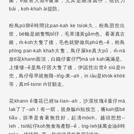
菌，ē敗害人類ê健康，尤其是細漢囡仔，抵抗力
bái，koh-khah ài提防。
粉鳥pū卵ê時間比pan-kah ke tsiok久，粉鳥囝拄出
世，bē輸是細隻鴨bî仔，毛草淺黃gâm色。看著真古
錐，m̄-koh大隻了後，毛色就變做烏phú色--ê，粉鳥
phīng pan-kah khah大隻，鳥仔屎ke真大pû，m̄-nā
放tī花khann面頂，白鐵仔窗仔門mā uè kah滿滿是。
上悽慘--ê是鳥仔囝大隻了後，伊認拄出世ê siū是in
兜，鳥仔母早就無飛--tńg-來--ah，in iáu是kho̍k-kho̍k
等，真mî-tsinn m̄甘願走。
花khann ê瓊花已經ta-lian--ah，沙漠玫瑰ê葉仔mā
lak了了--ah！有一暝，規身軀m̄知按怎，癢kah擋bē
tiâu，掠準是食著無拄好，起凊mo̍oh。越頭想想--
leh，tsit站仔koh無食海產類--ê，tng-leh抹萬金油ê時