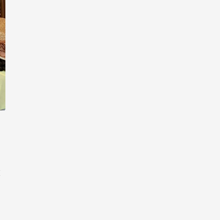
思
做
，