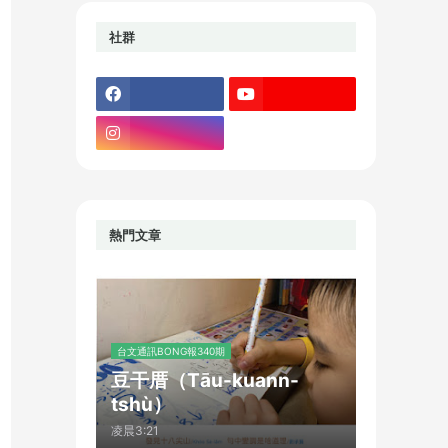
社群
熱門文章
台文通訊BONG報340期
豆干厝（Tāu-kuann-
tshù）
凌晨3:21