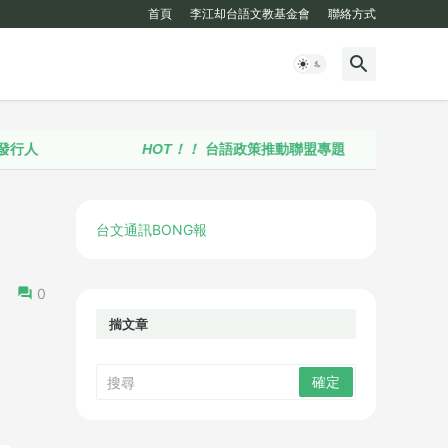
首頁
李江却台語文教基金會
聯絡方式
HOT！！
台語政策推動聯盟專題
台文通訊BONG報
0
揣文章