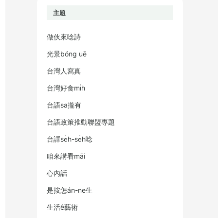
主題
做伙來唸詩
光景bóng uē
台灣人寫真
台灣好食mi̍h
台語sa攏有
台語政策推動聯盟專題
台譯se̍h-se̍h唸
咱來講看māi
心內話
是按怎án-ne生
生活ê藝術