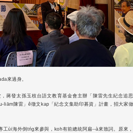
nada來過身。
語講堂，蔣發太孫玉枝台語文教育基金會主辦「陳雷先生紀念追
「Siàu-liām陳雷」ê徵文kap「紀念文集助印募資」計畫，招大家
專工ùi海外倒tńg來參與，koh有前總統阿扁--à來致詞。原來