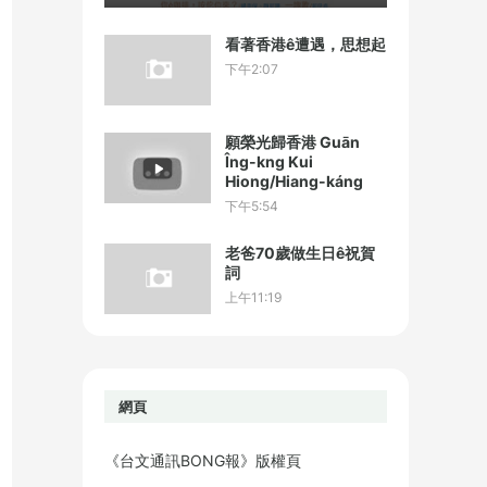
看著香港ê遭遇，思想起
下午2:07
願榮光歸香港 Guān
Îng-kng Kui
Hiong/Hiang-káng
下午5:54
老爸70歲做生日ê祝賀
詞
上午11:19
網頁
《台文通訊BONG報》版權頁