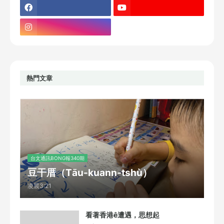
熱門文章
台文通訊BONG報340期
豆干厝（Tāu-kuann-tshù）
凌晨3:21
看著香港ê遭遇，思想起