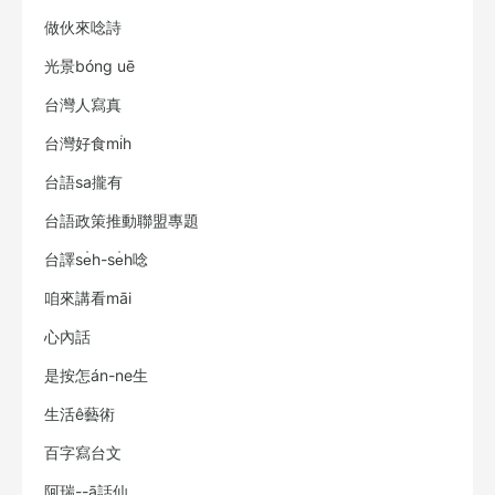
做伙來唸詩
光景bóng uē
台灣人寫真
台灣好食mi̍h
台語sa攏有
台語政策推動聯盟專題
台譯se̍h-se̍h唸
咱來講看māi
心內話
是按怎án-ne生
生活ê藝術
百字寫台文
阿瑞--ā話仙