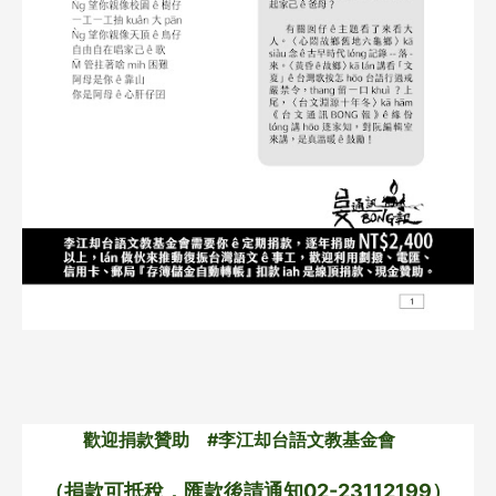
歡迎捐款贊助　#李江却台語文教基金會　
（捐款可抵稅，匯款後請通知02-23112199）