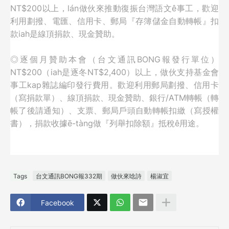
NT$200以上，lán做伙來推動復振台灣語文ê事工，歡迎
利用劃撥、電匯、信用卡、郵局『存簿儲金自動轉帳』扣
款iah是線頂捐款、現金贊助。
◎逐個月贊助本會（台文通訊BONG報發行單位）
NT$200（iah是逐冬NT$2,400）以上，
做伙支持基金會
事工kap雜誌編印發行費用。歡迎利用郵局劃撥、信用卡
（寫捐款單）、線頂捐款、現金贊助、銀行/ATM轉帳（轉
帳了後請通知）、支票、郵局戶頭自動轉帳扣繳（寫授權
書），捐款收據ē-tàng做『列舉扣除額』抵稅ê用途。
Tags
台文通訊BONG報332期
做伙來唸詩
楊淑宜
Facebook