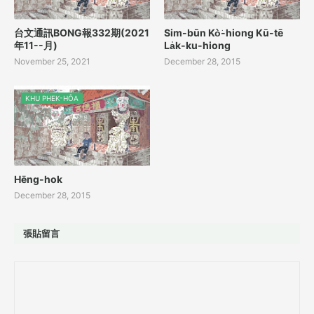
台文通訊BONG報332期(2021
Sim-būn Kò͘-hiong Kū-tē
年11--月)
La̍k-ku-hiong
November 25, 2021
December 28, 2015
KHU PHEK-HÔA
Hēng-hok
December 28, 2015
張貼留言