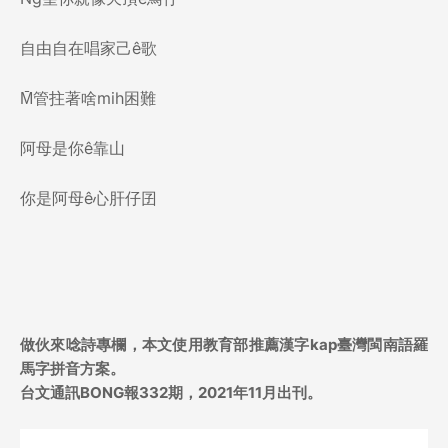
自由自在唱家己ê歌
M̄管拄著啥mih困難
阿母是你ê靠山
你是阿母ê心肝仔囝
做伙來唸詩
專欄，
本文使用教育部推薦漢字kap臺灣閩南語羅
馬字拼音方案。
台文通訊BONG報332期，2021年11月出刊。