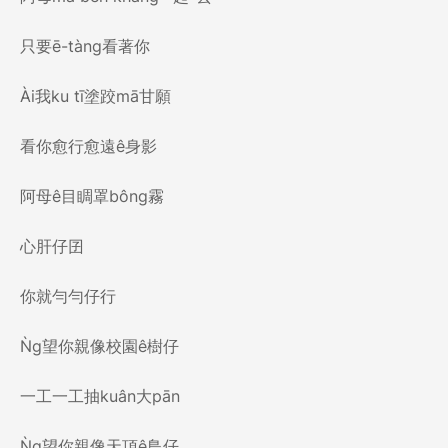
只要ē-tàng看著你
Ài我ku tī塗跤mā甘願
看你愈行愈遠ê身影
阿母ê目睭罩bông霧
心肝仔囝
你就勻勻仔行
Ǹg望你親像校園ê樹仔
一工一工抽kuân大pān
Ǹg望你親像天頂ê鳥仔