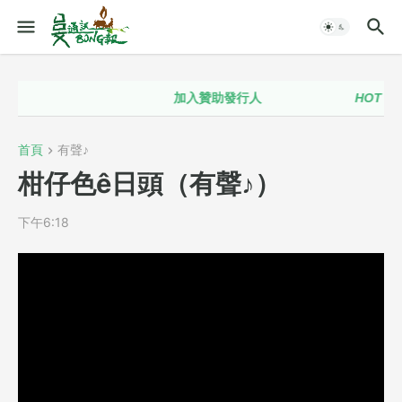
加入贊助發行人
HOT！！
首頁
有聲♪
柑仔色ê日頭（有聲♪）
下午6:18