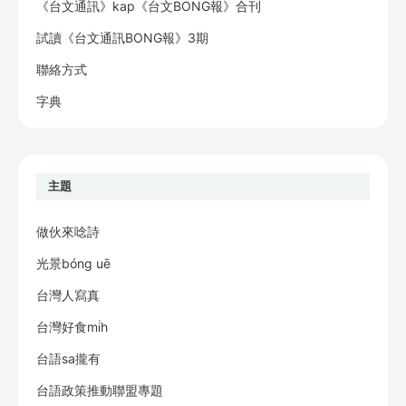
《台文通訊》kap《台文BONG報》合刊
試讀《台文通訊BONG報》3期
聯絡方式
字典
主題
做伙來唸詩
光景bóng uē
台灣人寫真
台灣好食mi̍h
台語sa攏有
台語政策推動聯盟專題