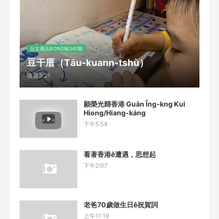
台文通訊BONG報340期
豆干厝（Tāu-kuann-tshù）
凌晨3:21
願榮光歸香港 Guān Îng-kng Kui
Hiong/Hiang-káng
下午5:54
看著香港ê遭遇，思想起
下午2:07
老爸70歲做生日ê祝賀詞
上午11:19