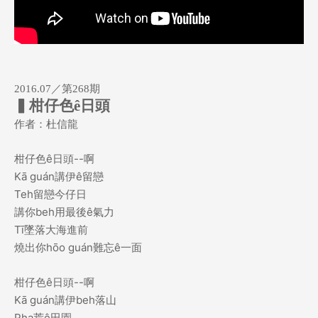
2016.07
／第
268
期
▍柑仔色
ê
日頭
作者：杜信龍
柑仔色
日頭
啊
ê
--
講伊
留戀
Kā guán
ê
留戀今仔日
Teh
講你
用最後
氣力
beh
ê
墜落大海進前
Tī
燒出你
難忘
一面
hōo guán
ê
柑仔色
日頭
啊
ê
--
講伊
落山
Kā guán
beh
荒
田園
Pha
ê