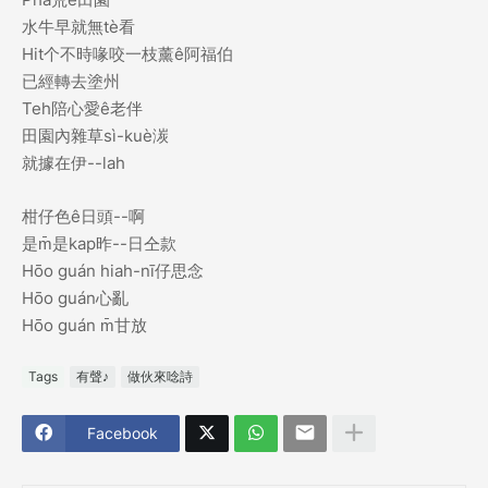
水牛早就無
看
tè
个不時喙咬一枝薰
阿福伯
Hit
ê
已經轉去塗州
陪心愛
老伴
Teh
ê
田園內雜草
湠
sì-kuè
就據在伊
--lah
柑仔色
日頭
啊
ê
--
是
是
昨
日仝款
m̄
kap
--
仔思念
Hōo guán hiah-nī
心亂
Hōo guán
甘放
Hōo guán m̄
Tags
有聲♪
做伙來唸詩
Facebook