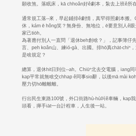
願收煞。落眠床，kā chhoân好ê劇本，紮去上班ê所
通常規工落--來，早起鋪排ê劇情，真罕得照劇本搬。
休，kám ē hông笑？無身份、無地位，ē要意別人ê
家己tio̍h。
為著應付別人一直問「退休beh創啥？」，記事簿仔
言、peh koân山、練ió-gà、出國。排hō͘真cha̍t
是啥規定？
總算，退休hit日到位--ah。Chiūⁿ北去交電腦，ian
kap平常就無啥交chhap ê同事sio辭，以後mā mài 
壓力切hō͘離離離。
行出民生東路100號，外口街路hù-hù叫ê車輛，kap我
頭看，攑手ia̍t一台計程車，人生後一站。