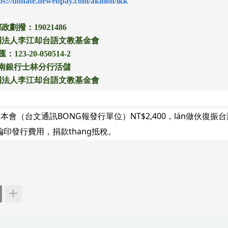
ps://donate.newebpay.com/akhioh/lkk
政劃撥：19021486
團法人李江却台語文教基金會
：123-20-050514-2
南銀行士林分行活儲
團法人李江却台語文教基金會
會（台文通訊BONG報發行單位）NT$2,400，lán做伙復振
編印發行費用，捐款thang抵稅。