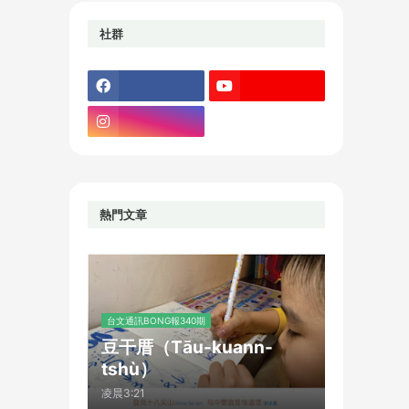
社群
熱門文章
台文通訊BONG報340期
豆干厝（Tāu-kuann-
tshù）
凌晨3:21