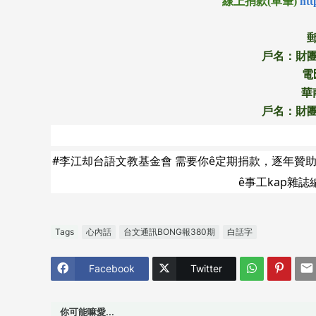
線上捐款(單筆)
htt
郵
戶名：財
電匯
華
戶名：財
#李江却台語文教基金會 需要你ê定期捐款，逐年贊助本
ê事工kap雜誌
Tags
心內話
台文通訊BONG報380期
白話字
Facebook
Twitter
你可能嘛愛...