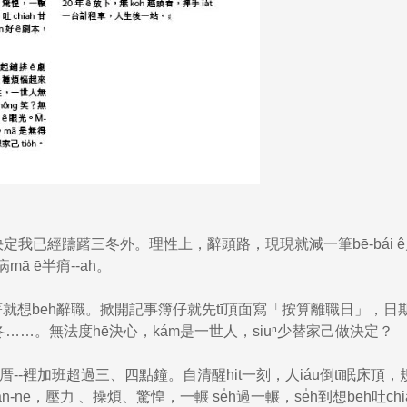
个決定我已經躊躇三冬外。理性上，辭頭路，現現就減一筆bē-bái 
mā ē半痟--ah。
bē著就想beh辭職。掀開記事簿仔就先tī頂面寫「按算離職日」，日
冬……。無法度hē決心，kám是一世人，siuⁿ少替家己做決定？
--裡加班超過三、四點鐘。自清醒hit一刻，人iáu倒tī眠床頂，
輪án-ne，壓力 、操煩、驚惶，一輾 se̍h過一輾，se̍h到想beh吐chi