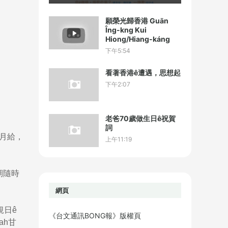
願榮光歸香港 Guān
Îng-kng Kui
Hiong/Hiang-káng
下午5:54
看著香港ê遭遇，思想起
下午2:07
老爸70歲做生日ê祝賀
詞
ê月給，
上午11:19
期隨時
網頁
規日ê
《台文通訊BONG報》版權頁
ah甘