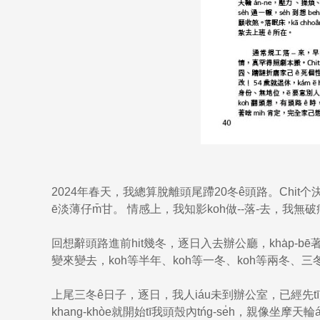
2024年春天，我總算脫離頭尾蹛20冬ê頭路。Chit
ē淡薄仔m̄甘。 情感上，我知影koh做--落-去，我無破病
回想辭頭路進前hit幾冬，逐日入去辦公廳，kha̍p-
變來變去，koh等半年、koh等一冬、koh等兩冬、三
上尾三冬ê日子，逐日，我人iáu未到辦公室，已經先tī厝
khang-khòe就開始tī我頭殼內tńg-se̍h，親像坐摩天