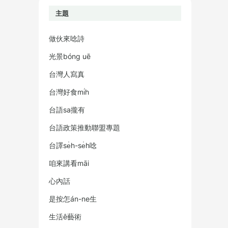
主題
做伙來唸詩
光景bóng uē
台灣人寫真
台灣好食mi̍h
台語sa攏有
台語政策推動聯盟專題
台譯se̍h-se̍h唸
咱來講看māi
心內話
是按怎án-ne生
生活ê藝術