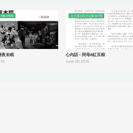
G報388期
台文通訊BONG報387期
非洲夜未眠
心內話 - 阿母ê紅豆粽
016
June 26, 2016