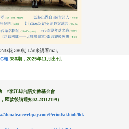
G報 380期,Lán來講看māi,
NG報
380期，2025年11月出刊。
助 #李江却台語文教基金會
匯款後請通知02-23112199）
s://donate.newebpay.com/Period/akhioh/lkk