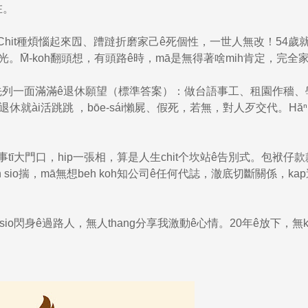
在。
Chit種煩惱起來囥、蹧躂折磨家己ê死個性，一世人無改！54歲
眼光。M̄-koh翻頭想，有頭路ê時，mā是無得著啥mih肯定，完全
先列一面滿滿ê退休願望（標準答案）：做台語事工、租園作穡、
-chiⁿ，退休就ài活跳跳 ，bōe-sái懶屍、假死，若無，對人歹交代。Hăⁿ
g同事tī大門口，hip一張相，算是人生chit个坎站ê告別式。包袱仔
koh sio揣，mā無想beh koh知公司ê任何代誌，澈底切斷關係，ka
sio閃身ê過路人，無人thang分享我激動ê心情。20年ê放下，無k