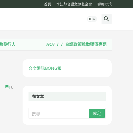
首頁
李江却台語文教基金會
聯絡方式
HOT！！
台語政策推動聯盟專題
台文通訊BONG報
0
揣文章