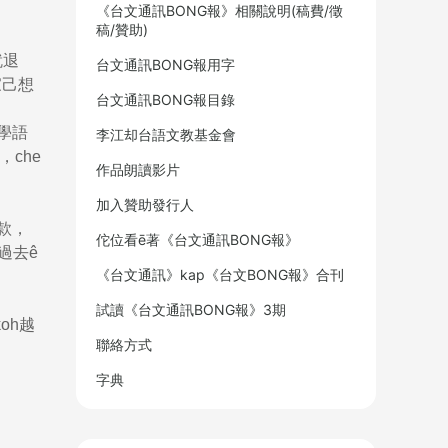
《台文通訊BONG報》相關說明(稿費/徵
稿/贊助)
就退
台文通訊BONG報用字
家己想
台文通訊BONG報目錄
學語
李江却台語文教基金會
，che
作品朗讀影片
加入贊助發行人
款款，
佗位看ē著《台文通訊BONG報》
p過去ê
《台文通訊》kap《台文BONG報》合刊
試讀《台文通訊BONG報》3期
oh越
聯絡方式
字典