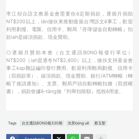
李江却台語文教基金會需要你ê定期捐款，逐個月捐助
NT$200以上，lán做伙來推動復振台灣語文ê事工，歡迎
利用劃撥、電匯、信用卡、郵局『存簿儲金自動轉帳』扣
款iah是線頂捐款、現金贊助。
◎逐個月贊助本會（台文通訊BONG報發行單位）
NT$200（iah是逐冬NT$2,400）以上，
做伙支持基金會
事工kap雜誌編印發行費用。歡迎利用郵局劃撥、信用卡
（寫捐款單）、線頂捐款、現金贊助、銀行/ATM轉帳（轉
帳了後請通知）、支票、郵局戶頭自動轉帳扣繳（寫授權
書），捐款收據ē-tàng做『列舉扣除額』抵稅ê用途。
Tags
台文通訊BONG報330期
光景bóng uē
蔡玉媐