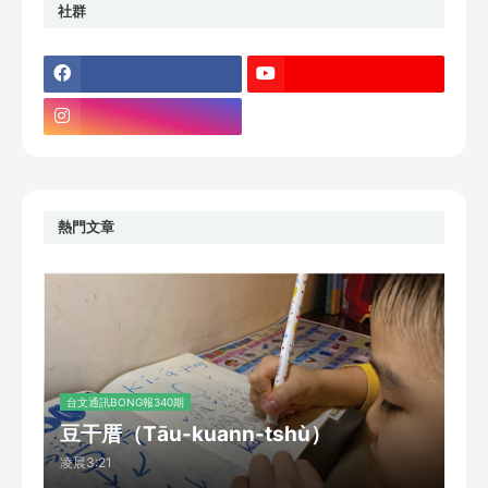
社群
熱門文章
台文通訊BONG報340期
豆干厝（Tāu-kuann-tshù）
凌晨3:21