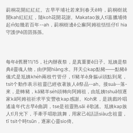
莿桐花開紅紅紅。古早平埔社若來到春天ê時，莿桐樹就
開kah紅紅紅，隨koh花開花謝。Makatao族人tī嘉臘埔徛
起m̄知幾若百年--ah，莿桐樹邊ê公廨阿姆祖恬恬仔tī hia
守護伊ê囝囝孫孫。
每年ê舊曆11/15，社內辦夜祭，是真重要ê日子。尪姨是祭
典ê靈魂人物，由伊開hiàng水。拜天公kap點豬——點豬ê
儀式是尪姨khe̍h兩枝竹管仔，tī豬羊ê身軀uì頭點到尾，
tsit个動作表示祖靈已經收著族人ê祭品--ah。接suà--落-
來，是轉豬，kā豬羊se̍h頭轉向阿姆祖，由尪姨tshuā領逐
家kā阿姆祖祈求平安豐收kap感謝。Koh來，是跳戲吟唱
遙遠年代古早ê曲調，tse是祖靈熟sāi ê歌謠。尪姨kap族
人tī月光下，手牽手唱歌跳舞，用家己ê話語siàu念祖靈，
tī tsit个時tsūn，逐家心靈sio倚。