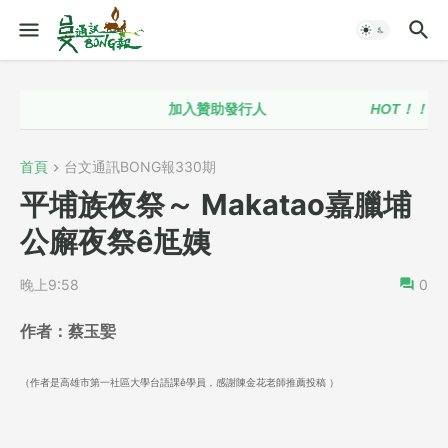
加入贊助發行人
HOT！！
台語政
首頁
台文通訊BONG報330期
平埔族夜祭～ Makatao嘉臘埔
公廨夜祭ê尪姨
晚上9:58
0
作者：蔡玉媐
（作者是高雄市第一社區大學台語課ê學員，感謝陳金花老師推薦投稿 ）