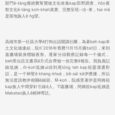
部門ē-tàng撥經費幫贊做文化收集kap田野調查，hōo夜
祭文化ē-tàng koh-khah真實、完整呈現--出-來，tse mā
是當地族人ê ǹg望。
高雄市第一社區大學ê打狗台語開講社團，為著beh kap本
土文化做連結，阮tī 2016年舊曆11月15月圓tsit日，來到
嘉臘埔親身體驗夜祭。逐家分頭觀察記錄每一个儀式，
beh用台語文書寫ê方式合齊做一份完整ê報告。我負責記
錄尪姨，m̄-koh尪姨uì頭到尾lóng teh kap祖靈溝通對
話，是一个神聖ê khang-khuè，bē-sái kā伊攪擾，所以
無法度請教伊相關ê細節。M̄-koh，阮感受著伊是阿姆祖
kap族人中間穿針引線ê人。Tī嘉臘埔，阿姆祖kap尪姨是
Makatao族人ê精神寄託。