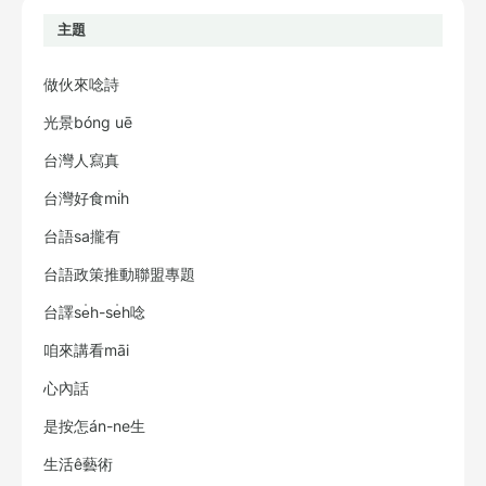
主題
做伙來唸詩
光景bóng uē
台灣人寫真
台灣好食mi̍h
台語sa攏有
台語政策推動聯盟專題
台譯se̍h-se̍h唸
咱來講看māi
心內話
是按怎án-ne生
生活ê藝術