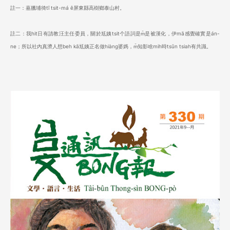
註一：嘉臘埔徛tī tsit-má ê屏東縣高樹鄉泰山村。
註二：我hit日有請教汪主任委員，關於尪姨tsit个語詞是m̄是被漢化，伊mā感覺確實是án-
ne；所以社內真濟人想beh kā尪姨正名做hiàng婆媽，m̄知影啥mih時tsūn tsiah有共識。