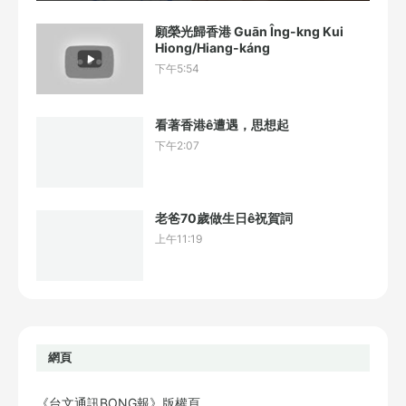
願榮光歸香港 Guān Îng-kng Kui
Hiong/Hiang-káng
下午5:54
看著香港ê遭遇，思想起
下午2:07
老爸70歲做生日ê祝賀詞
上午11:19
網頁
《台文通訊BONG報》版權頁