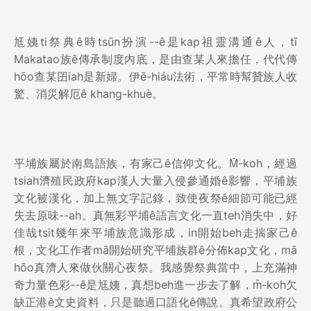
尪姨ti祭典ê時tsūn扮演--ê是kap祖靈溝通ê人，tī
Makatao族ê傳承制度內底，是由查某人來擔任，代代傳
hōo查某囝iah是新婦。伊ē-hiáu法術，平常時幫贊族人收
驚、消災解厄ê khang-khuè。
平埔族屬於南島語族，有家己ê信仰文化。M̄-koh，經過
tsiah濟殖民政府kap漢人大量入侵參通婚ê影響，平埔族
文化被漢化，加上無文字記錄，致使夜祭ê細節可能已經
失去原味--ah。真無彩平埔ê語言文化一直teh消失中，好
佳哉tsit幾年來平埔族意識形成，in開始beh走揣家己ê
根，文化工作者mā開始研究平埔族群ê分佈kap文化，mā
hōo真濟人來做伙關心夜祭。我感覺祭典當中，上充滿神
奇力量色彩--ê是尪姨，真想beh進一步去了解，m̄-koh欠
缺正港ê文史資料，只是聽過口語化ê傳說。真希望政府公