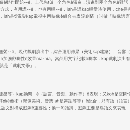
身軀ê動作開始--ê。上代先tùi一个角色ê獨白，演進到兩个角色ê對話，c
，有用講--ê，也有用唱--ê，iah是講kap唱當時使用，che是
iah是tī電影kap電視中用映像ê組合去表達劇情（叫做「映像語
是無聲--ê。現代戲劇演出中，綜合運用佈景（美術kap建築）、音響
h加強戲劇性ê效果niā-niā。當然用文字記載ê劇本，kap戲劇演出
也就是「戲劇文學」。
建築等）kap動態--ê（語言、音樂、動作等）ê表現；又koh是空間性
其他ê藝術（親像美術、音樂iah是舞蹈等等）ê配合，只有語（語言）
可見語文對構成戲劇ê重要性；換一句話講，戲劇主要是靠語文來表現--