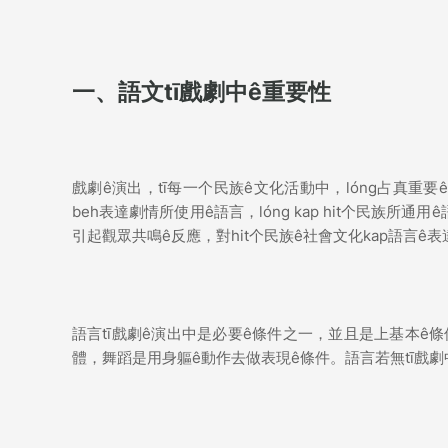
一、語文tī戲劇中ê重要性
戲劇ê演出，tī每一个民族ê文化活動中，lóng占真重要
beh表達劇情所使用ê語言，lóng kap hit个民族所
引起觀眾共鳴ê反應，對hit个民族ê社會文化kap語言ê
語言tī戲劇ê演出中是必要ê條件之一，並且是上基本ê
體，舞蹈是用身軀ê動作去做表現ê條件。語言若無tī戲劇