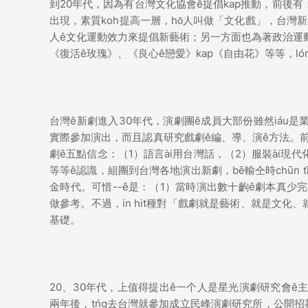
到20年代，因為有台灣文化協會ê提倡kap推動，前後
出現，素質koh提高一層，hō͘人叫做「文化戲」，台
人ê文化運動效力來提倡新藝術；另一方面也為著政治運動
《復活ê玫瑰》、《良心ê戀愛》kap《自由花》等等，lón
台灣ê新劇進入30年代，演劇團ê成員大部份雖然iáu是業餘
實際參加演出，而且認真研究戲劇ê編、導、演ê方法。
劇ê五點信念：（1）語言ài用台灣話，（2）服裝ài現代
等等ê認識，組團到台灣各地演出新劇，bē輸仝時chūn t
金時代。可惜--ê是：（1）當時演出數十齣ê劇本真少完整留-
做參考。不過，in hit種對「戲劇就是藝術、就是文化、
基礎。
20、30年代，上值得提出ê一个人是星光演劇研究會ê主
兩年後，tńg去台灣就參加成立民峰演劇研究所，公開