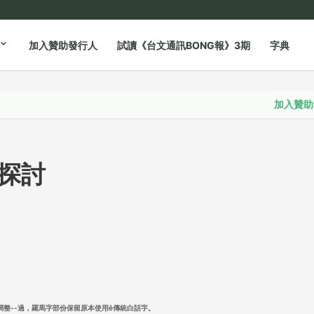
加入贊助發行人
試讀《台文通訊BONG報》3期
字典
加入贊助發行人
探討
oh調整--過，羅馬字部份保留原本使用ê傳統白話字。