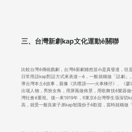
三、台灣新劇kap文化運動ê關聯
比較台灣ê傳統戲劇，台灣ê新劇雖然並m̄是真發達，但是
日常用語kap對話方式來表達--ê，一般就稱做「話劇」
導台灣本土ê故事，親像《洪禮謨——火車棟仔》、《廖
出場人物，男扮女角，用屏風做佈景，用歌舞技ê樂器做
灣社會ê重視。後--來1919年，tī東京ê台灣學生張深
高，就受一般良家子弟kap智識份子ê歡迎，當時就稱做