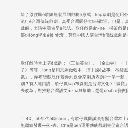
除了原住民ê歌舞無發展到戲劇ê形式，kap京劇是使用外來
流行ê台灣傳統戲劇，真受台灣囡仔大細ê歡迎。但是，真可惜，t
戲服，表演中國古早ê代誌。歌仔戲是án-ne，採茶戲是á
部份lóng學京劇ê hit套，莫怪中國人講台灣ê傳統戲劇
歌仔戲時常上演ê戲齣：《三伯英台》、《金山寺》（《
子》等等，lóng是用京劇做藍本，演中國ê故事。布袋戲ê
戲」，弄布袋戲尪仔若弄到親像京劇所表演ê一舉一動，就是
別？有人隨口講，歌仔戲kap布袋戲是台灣文化ê「國寶」。
去改革，對推動台灣語文m̄-nā無幫助，恐驚soah ē變
Tī 40、50年代ê時chūn，有歌仔戲團試演有關台灣
無繼續發展--落-去。Che是beh運用傳統戲劇去促進台語文