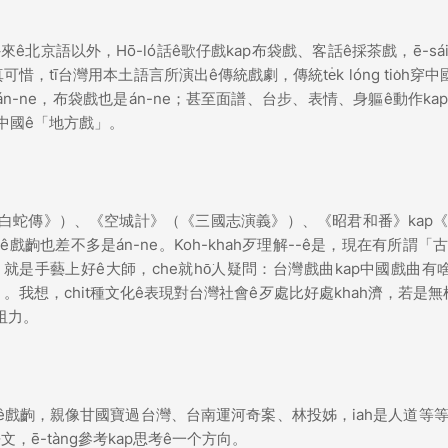
ê北京語以外，Hō-ló話ê歌仔戲kap布袋戲、客話ê採茶戲，ē-sá
ī台灣用本土語言所演出ê傳統戲劇，傳統te̍k lóng tio̍h穿中
n-ne，布袋戲也是án-ne；甚至面譜、台步、表情、身軀ê動作ka
是中國ê「地方戲」。
白蛇傳》）、《空城計》（《三國志演義》）、《昭君和番》kap
戲齣也差不多是án-ne。Koh-khah歹理解--ê是，現在有所謂「
手藝上好ê大師，che就hō͘人疑問：台灣戲曲kap中國戲曲有啥
我想，chit種文化ê表現對台灣社會ê歹處比好處khah濟，若是無根本
做阻力。
本土ê戲齣，親像甘國寶過台灣、台南運河奇案、林投姊，iah是人道等
，ē-tàng參考kap思考ê一个方向。