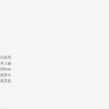
台詞是用
日本人編
情kap
並無受台
，素質提