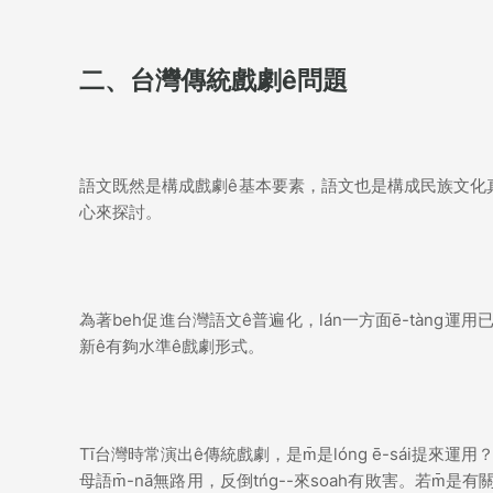
二、台灣傳統戲劇ê問題
語文既然是構成戲劇ê基本要素，語文也是構成民族文化
心來探討。
為著beh促進台灣語文ê普遍化，lán一方面ē-tàng運
新ê有夠水準ê戲劇形式。
Tī台灣時常演出ê傳統戲劇，是m̄是lóng ē-sái提來
母語m̄-nā無路用，反倒tńg--來soah有敗害。若m̄是有