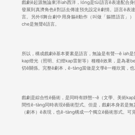
戲劇ê起源無論東洋iah西洋，lóng是tùi語言ê表達配合
發展到真濟角色ê對話去傳達預先設定ê劇情。語言ê表達方式
言。另外tī舞台劇中用身軀ê動作（叫做「軀體語言」），
che是無聲ê語言。
所以，構成戲劇ê基本要素是語言，無論是有聲--ê iah
kap燈光（照明、幻燈kap雷射等）種種ê效果，是為著be
切ê關係。完整ê劇本，ē-tàng當做是文學ê一種欣賞，
戲劇是綜合性ê藝術，是同時有靜態--ê（文學、美術kap
間性ē-tàng同時表現ê藝術型式。但是，戲劇本身若是無
（劇本）ê表現，也ē-tàng構成一个獨立ê藝術形式。