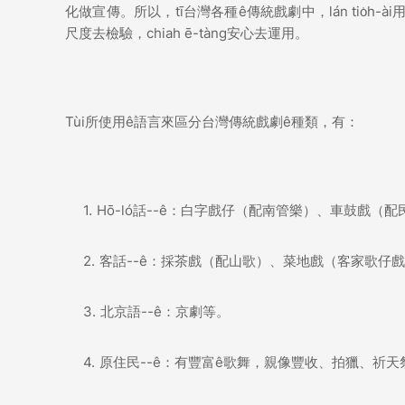
化做宣傳。所以，tī台灣各種ê傳統戲劇中，lán tio̍h-
尺度去檢驗，chiah ē-tàng安心去運用。
Tùi所使用ê語言來區分台灣傳統戲劇ê種類，有：
Hō-ló話--ê：白字戲仔（配南管樂）、車鼓戲（
客話--ê：採茶戲（配山歌）、菜地戲（客家歌仔
北京語--ê：京劇等。
原住民--ê：有豐富ê歌舞，親像豐收、拍獵、祈