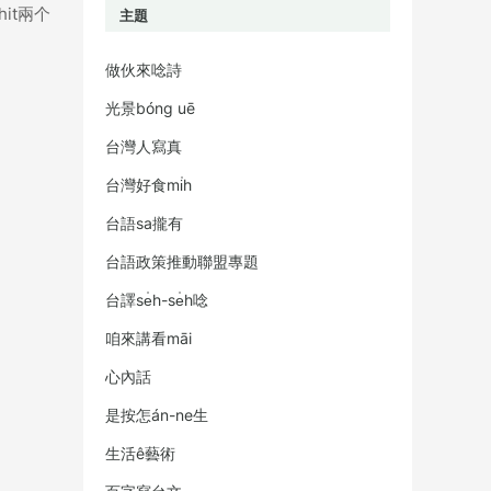
it兩个
主題
做伙來唸詩
光景bóng uē
台灣人寫真
台灣好食mi̍h
台語sa攏有
。
台語政策推動聯盟專題
台譯se̍h-se̍h唸
咱來講看māi
心內話
是按怎án-ne生
生活ê藝術