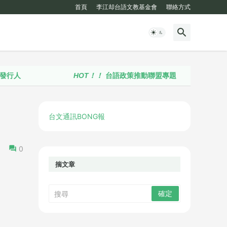
首頁
李江却台語文教基金會
聯絡方式
HOT！！
台語政策推動聯盟專題
台文通訊BONG報
0
揣文章