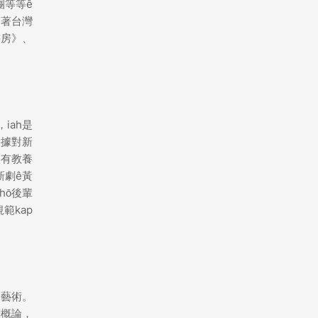
團等等ê
為著台灣
書房》、
iah是
根據對新
i有教養
新劇ê黃
ō͘後輩
範kap
ê藝術。
劇概論，