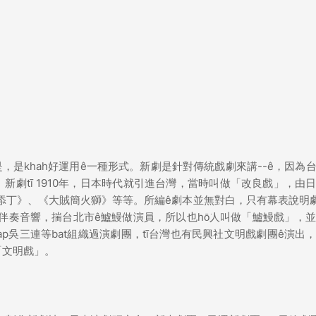
，是khah好運用ê一種形式。新劇是針對傳統戲劇來講--ê，因為
。新劇tī 1910年，日本時代就引進台灣，當時叫做「改良戲」，由
添丁》、《大賊簡火獅》等等。所編ê劇本並無對白，只有幕表說明劇
伴奏音響，揣台北市ê鱸鰻做演員，所以也hō͘人叫做「鱸鰻戲」，
切kap吳三連等bat組織過演劇團，tī台灣也有民興社文明戲劇團ê演出
「文明戲」。