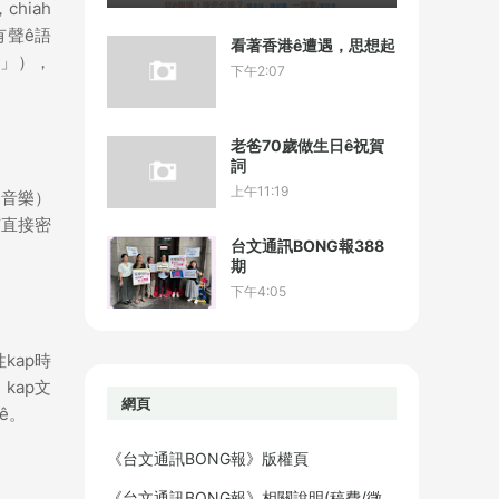
hiah
有聲ê語
看著香港ê遭遇，思想起
言」），
下午2:07
老爸70歲做生日ê祝賀
詞
上午11:19
（音樂）
有直接密
台文通訊BONG報388
期
下午4:05
kap時
kap文
網頁
ê。
《台文通訊BONG報》版權頁
《台文通訊BONG報》相關說明(稿費/徵