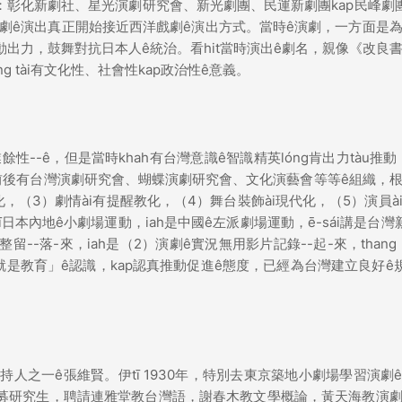
有：彰化新劇社、星光演劇研究會、新光劇團、民運新劇團kap民峰劇
灣新劇ê演出真正開始接近西洋戲劇ê演出方式。當時ê演劇，一方面是
出力，鼓舞對抗日本人ê統治。看hit當時演出ê劇名，親像《改良
g tài有文化性、社會性kap政治性ê意義。
性--ê，但是當時khah有台灣意識ê智識精英lóng肯出力tàu推動，
前後有台灣演劇研究會、蝴蝶演劇研究會、文化演藝會等等ê組織，
化，（3）劇情ài有提醒教化，（4）舞台裝飾ài現代化，（5）演員à
ī日本內地ê小劇場運動，iah是中國ê左派劇場運動，ē-sái講是台灣
-落-來，iah是（2）演劇ê實況無用影片記錄--起-來，thang h
就是教育」ê認識，kap認真推動促進ê態度，已經為台灣建立良好ê規
持人之一ê張維賢。伊tī 1930年，特別去東京築地小劇場學習演劇
招募研究生，聘請連雅堂教台灣語，謝春木教文學概論，黃天海教演