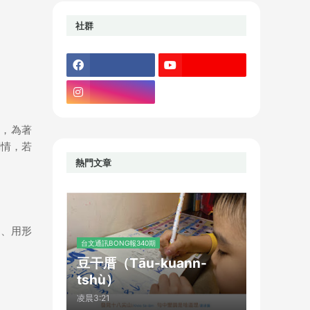
社群
劇，為著
劇情，若
熱門文章
彩、用形
台文通訊BONG報340期
豆干厝（Tāu-kuann-
tshù）
凌晨3:21