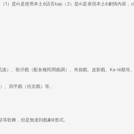
ài用（1）是m̄是使用本土ê語言kap（2）是m̄是表現本土ê劇情內容，ch
配民謠）、歌仔戲（配各種民間曲調）、布袋戲、皮影戲、Ka-lé戲等
戲）、四平戲（仿京戲）等。
天祭等歌舞，但是無達到戲劇ê形式。