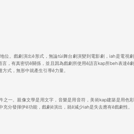
ê地位。戲劇演出ê形式，無論tùi舞台劇演變到電影劇，iah是電視
通用ê語言，有真密切ê關係，並且因為戲劇所使用ê語言kap所beh表達ê
表達方式，無形中就產生引導ê力量。
條件之一。親像文學是用文字，音樂是用音符，美術kap建築是用色
中充分發揮伊ê功能，戲劇ê演出，就ē減少iah是失去應有ê戲劇性。