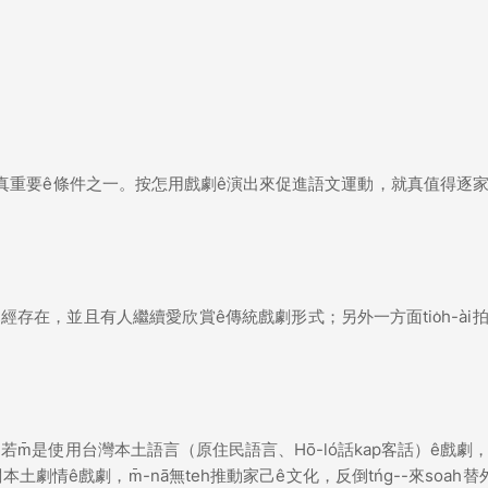
真重要ê條件之一。按怎用戲劇ê演出來促進語文運動，就真值得逐
用已經存在，並且有人繼續愛欣賞ê傳統戲劇形式；另外一方面tio̍h-ài
運用？若m̄是使用台灣本土語言（原住民語言、Hō-ló話kap客話）ê戲劇
關本土劇情ê戲劇，m̄-nā無teh推動家己ê文化，反倒tńg--來soah替