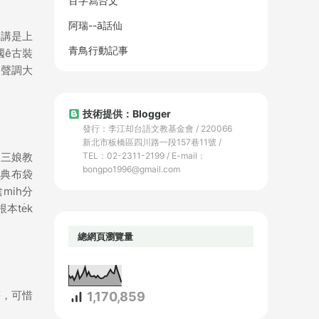
百字寫台文
阿瑞--ā話仙
i講是上
青鳥行動記事
國ê古裝
p聲調大
技術提供：Blogger
發行：李江却台語文教基金會 / 220066
新北市板橋區四川路一段157巷11號 /
TEL：02-2311-2199 / E-mail：
《三娘教
bongpo1996@gmail.com
古典布袋
mih分
te̍k
總網頁瀏覽量
等，可惜
1,170,859