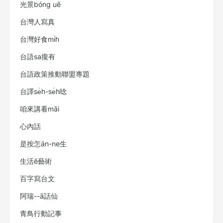
光景bóng uē
台灣人寫真
台灣好食mi̍h
台語sa攏有
台語政策推動聯盟專題
台譯se̍h-se̍h唸
咱來講看māi
心內話
是按怎án-ne生
生活ê藝術
百字寫台文
阿瑞--ā話仙
青鳥行動記事