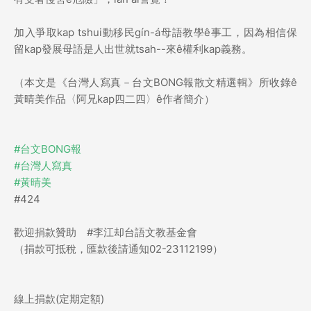
加入爭取kap tshui動移民gín-á母語教學ê事工，因為相信保
留kap發展母語是人出世就tsah--來ê權利kap義務。
（本文是《台灣人寫真－台文BONG報散文精選輯》所收錄ê
黃晴美作品〈阿兄kap四二四〉ê作者簡介）
#台文BONG報
#台灣人寫真
#黃晴美
#424
歡迎捐款贊助 #李江却台語文教基金會
（捐款可抵稅，匯款後請通知02-23112199）
線上捐款(定期定額)