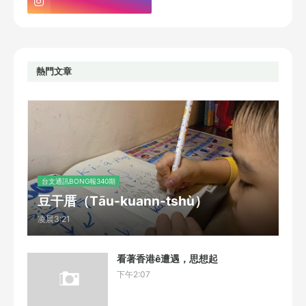
熱門文章
台文通訊BONG報340期
豆干厝（Tāu-kuann-tshù）
凌晨3:21
看著香港ê遭遇，思想起
下午2:07