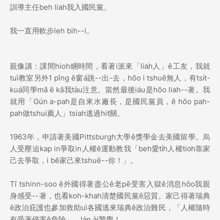
訓導主任beh lia̍h我入國民黨。
我一直用軟步leh bih--i。
親像講：課間hioh睏時間，看著i派來「lia̍h人」ê工友，我就
tuì教室另外1 pîng ê窗á跳--出-去，hōo i tshuē無人，有tsi̍t-
kuá同學mā ē kā我tàu注意。當然最後iáu是hōo lia̍h--著。我
就用「Gún a-pah是自來水廠長，是國民黨員，ē hōo pah-
pah做tshui薦人」tsiah逃過hit關。
1963年，申請著美國Pittsburgh大學ê獎學金去美國留學。烏
人受壓迫kap in爭取in人權ê運動教我「beh愛ti̍h人權tio̍h靠家
己去爭取，i bē家己來tshuē--你！」。
Tī tshinn-soo ê外國得著盡公ê老pē受害入獄ê消息hōo我親
身感受--著，也看koh-khah清楚國民黨ê惡質。家己得著瑞典
ê政治庇護也參加救助uì各國逃來瑞典ê政治難民，「人權隨時
有受著侵害ê危險」，lán ài警覺！