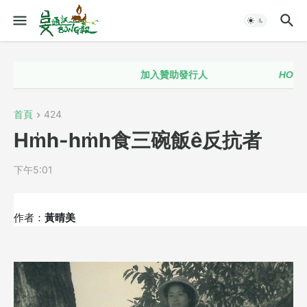
加入贊助發行人
HOT！！
首頁
424
Hm̍h-hm̍h食三碗飯ê反抗者
下午5:01
作者：
黃晴美