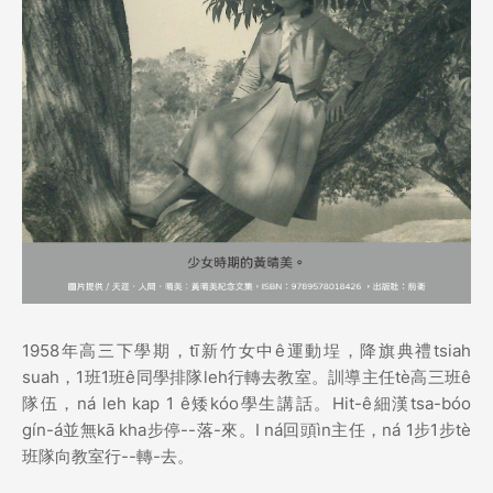
1958年高三下學期，tī新竹女中ê運動埕，降旗典禮tsiah
suah，1班1班ê同學排隊leh行轉去教室。訓導主任tè高三班ê
隊伍，ná leh kap 1 ê矮kóo學生講話。Hit-ê細漢tsa-bóo
gín-á並無kā kha步停--落-來。I ná回頭ìn主任，ná 1步1步tè
班隊向教室行--轉-去。