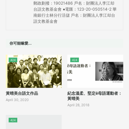
郵政劃撥：19021486 戶名：財團法人李江却
台語文教基金會 ●電匯：123-20-050514-2 華
南銀行士林分行活儲 戶名：財團法人李江却台
語文教基金會
你可能嘛愛...
424
424
黃晴美台語文作品
紀念溫柔、堅定ê母語運動者：
黃晴美
April 30, 2020
April 28, 2018
424