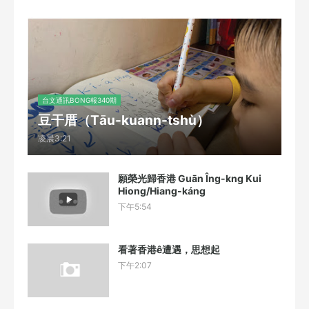
台文通訊BONG報340期
豆干厝（Tāu-kuann-tshù）
凌晨3:21
願榮光歸香港 Guān Îng-kng Kui
Hiong/Hiang-káng
下午5:54
看著香港ê遭遇，思想起
下午2:07