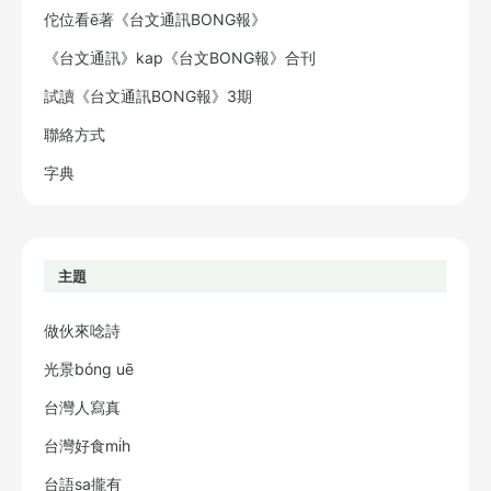
佗位看ē著《台文通訊BONG報》
《台文通訊》kap《台文BONG報》合刊
試讀《台文通訊BONG報》3期
聯絡方式
字典
主題
做伙來唸詩
光景bóng uē
台灣人寫真
台灣好食mi̍h
台語sa攏有