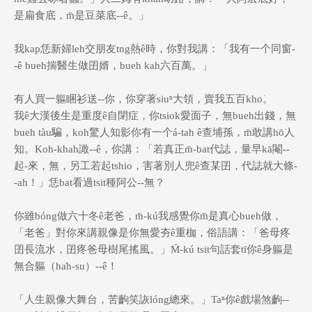
是扁食底，m̄是豆菜底--ê。」
我kap恁新婦leh交朋友tng熱ê時，你對我講：「我有一个同窗-
-ê bueh揣醫生做囝婿，bueh kah六百萬。」
有人買一軀睏衫送--你，你穿著siuⁿ大領，賣我五百kho͘。
我ê大漢後生是重度ê自閉症，你tsiok愛面子，無bueh出錢，無
bueh tàu騙，koh驚人知影你有一个á-tah ê查埔孫，m̄敢講hō͘人
知。Koh-khah譀--ê，你講：「若真正m̄-bat代誌，量早kā閹--
起-來，無，另工若起tshio，害著別人兜ê查某囝，代誌就大條-
-ah！」恁bat看過tsit種阿公--無？
你雖bóng做六十冬ê老爸，m̄-kú我感覺你m̄是真心bueh做，
「老爸」對你來講親像是你無愛夯ê重枷，俗語講：「爸母疼
囝長流水，囝疼爸母樹尾搖風。」M̄-kú tsit句話套tī你ê身軀是
無合軀（ha̍h-su）--ê！
「人生親像大舞台，苦齣笑詼lóng總來。」Taⁿ你ê戲場煞齣--