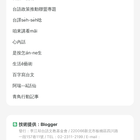
台語政策推動聯盟專題
台譯se̍h-se̍h唸
咱來講看māi
心內話
是按怎án-ne生
生活ê藝術
百字寫台文
阿瑞--ā話仙
青鳥行動記事
技術提供：Blogger
發行：李江却台語文教基金會 / 220066新北市板橋區四川路
一段157巷11號 / TEL：02-2311-2199 / E-mail：