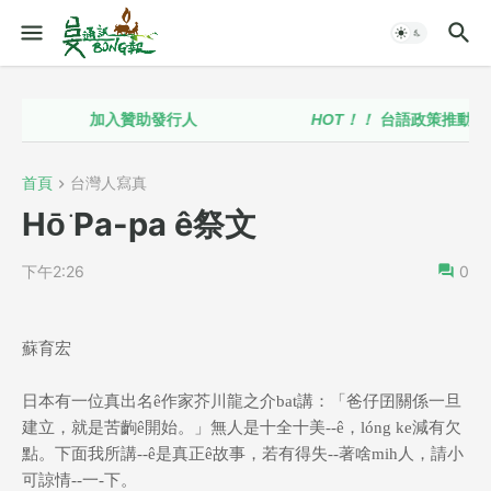
加入贊助發行人
HOT！！
台語政策推動聯盟
首頁
台灣人寫真
Hō͘ Pa-pa ê祭文
下午2:26
0
蘇育宏
日本有一位真出名ê作家芥川龍之介bat講：「爸仔囝關係一旦
建立，就是苦齣ê開始。」無人是十全十美--ê，lóng ke減有欠
點。下面我所講--ê是真正ê故事，若有得失--著啥mih人，請小
可諒情--一-下。