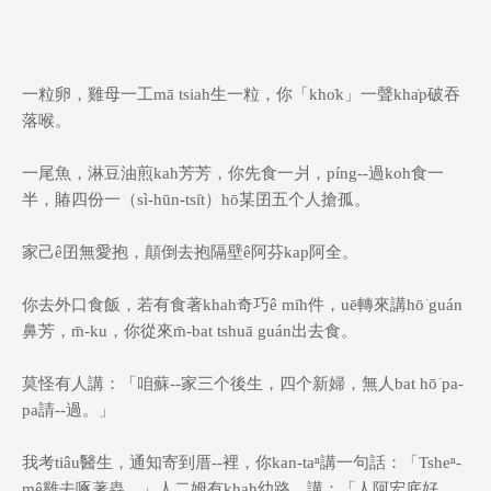
一粒卵，雞母一工mā tsiah生一粒，你「kho̍k」一聲kha̍p破吞
落喉。
一尾魚，淋豆油煎kah芳芳，你先食一爿，píng--過koh食一
半，賰四份一（sì-hūn-tsi̍t）hō͘某囝五个人搶孤。
家己ê囝無愛抱，顛倒去抱隔壁ê阿芬kap阿全。
你去外口食飯，若有食著khah奇巧ê mi̍h件，uē轉來講hō͘ guán
鼻芳，m̄-ku，你從來m̄-bat tshuā guán出去食。
莫怪有人講：「咱蘇--家三个後生，四个新婦，無人bat hō͘ pa-
pa請--過。」
我考tiâu醫生，通知寄到厝--裡，你kan-taⁿ講一句話：「Tsheⁿ-
mê雞去啄著蟲。」人二姆有khah幼路，講：「人阿宏底好，