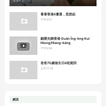
凌晨3:21
看著香港ê遭遇，思想起
下午2:07
願榮光歸香港 Guān Îng-kng Kui
Hiong/Hiang-káng
下午5:54
老爸70歲做生日ê祝賀詞
上午11:19
網頁