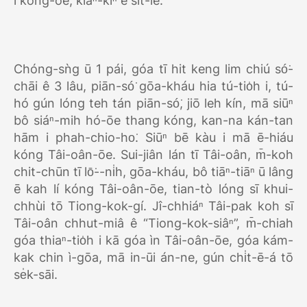
i kóng-ōe, kiaⁿ-kìⁿ ē sit-lé.
Chóng-sǹg ū 1 pái, góa tī hit keng lim chiú só͘-
chāi ê 3 lâu, piān-só͘ gōa-kháu hia tú-tio̍h i, tú-
hó gún lóng teh tán piān-só͘, jiō leh kín, mā siūⁿ
bô siáⁿ-mih hó-ōe thang kóng, kan-na kán-tan
hām i phah-chio-ho͘. Siūⁿ bē kàu i mā ē-hiáu
kóng Tâi-oân-ōe. Sui-jiân lán tī Tâi-oân, m̄-koh
chit-chūn tī lō͘--ni̍h, gōa-kháu, bô tiāⁿ-tiāⁿ ū lâng
ē kah lí kóng Tâi-oân-ōe, tian-tò lóng sī khui-
chhùi tō Tiong-kok-gí. Jî-chhiáⁿ Tâi-pak koh sī
Tâi-oân chhut-miâ ê “Tiong-kok-siâⁿ”, m̄-chiah
góa thiaⁿ-tio̍h i kā góa ìn Tâi-oân-ōe, góa kám-
kak chin ì-gōa, mā in-ūi án-ne, gún chi̍t-ē-á tō
se̍k-sāi.