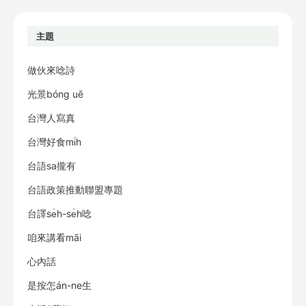
主題
做伙來唸詩
光景bóng uē
台灣人寫真
台灣好食mi̍h
台語sa攏有
台語政策推動聯盟專題
台譯se̍h-se̍h唸
咱來講看māi
心內話
是按怎án-ne生