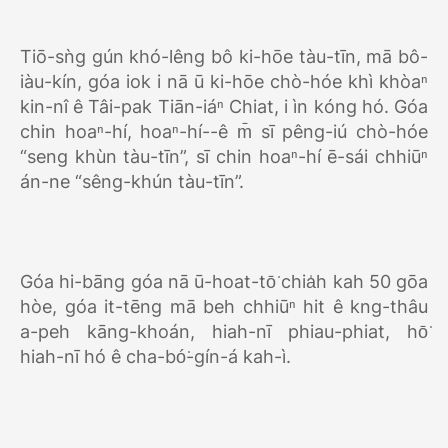
Tiō-sǹg gún khó-lêng bô ki-hōe tàu-tīn, mā bô-
iàu-kín, góa iok i nā ū ki-hōe chò-hóe khì khòaⁿ
kin-nî ê Tâi-pak Tiān-iáⁿ Chiat, i ìn kóng hó. Góa
chin hoaⁿ-hí, hoaⁿ-hí--ê m̄ sī pêng-iú chò-hóe
“seng khùn tàu-tīn”, sī chin hoaⁿ-hí ē-sái chhiūⁿ
án-ne “sêng-khún tàu-tīn”.
Góa hi-bāng góa nā ū-hoat-tō͘ chia̍h kah 50 gōa
hòe, góa it-tēng mā beh chhiūⁿ hit ê kng-thâu
a-peh kāng-khoán, hiah-nī phiau-phiat, hō͘
hiah-nī hó ê cha-bó͘-gín-á kah-ì.