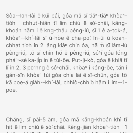
Sòa--lo̍h-lâi ê kúi pái, góa mā sī tiāⁿ-tiāⁿ khòaⁿ-
tio̍h i chhut-hiān tī lim chiú ê só͘-chāi, kāng-
khoán hām i ê kng-thâu pêng-iú, sī 1 ê a-tok-á,
khòaⁿ--khí-lâi sī ū-hòe ê cha-po͘. In-ūi ū koan-
chhat tio̍h in 2 lâng kiâⁿ chin óa, nā m̄ sī lâm-lú
pêng-iú, tō sī chin hó ê pêng-iú, só͘-í góa lóng
pháiⁿ-sè ka-ji̍p in ê tùi-ōe. Put-jî-kò, góa ē khiā tī
lī in 2, 3 pō͘ hn̄g ê só͘-chāi, khòaⁿ i kóng-ōe, tán i
gán-sîn khòaⁿ tùi góa chia lâi ê sî-chūn, góa tō
kā poe-á gia̍h--khí-lâi, chhiò-chhiò hām i lim--1-
poe.
Chăng, sī pài-5 àm, góa mā kāng-khoán khì tī
hit ê lim chiú ê só͘-chāi. Kèng-jiân khòaⁿ-tio̍h i 1