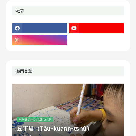
社群
熱門文章
台文通訊BONG報340期
豆干厝（Tāu-kuann-tshù）