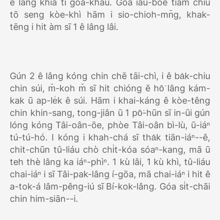
ê lâng khiā tī gōa-kháu. Góa iáu-bōe tiám chiú
tō seng kòe-khì hām i sio-chioh-mn̄g, khak-
tēng i hit àm sī 1 ê lâng lâi.
Gún 2 ê lâng kóng chin chē tāi-chì, i ê ba̍k-chiu
chin súi, m̄-koh m̄ sī hit chióng ē hō͘ lâng kám-
kak ū ap-le̍k ê súi. Hām i khai-káng ê kòe-têng
chin khin-sang, tong-jiân ū 1 pō͘-hūn sī in-ūi gún
lóng kóng Tâi-oân-ōe, phòe Tâi-oân bì-lù, ū-iáⁿ
tú-tú-hó. I kóng i khah-chá sī tha̍k tiān-iáⁿ--ê,
chit-chūn tû-liáu chò chi̍t-kóa sóaⁿ-kang, mā ū
teh thè lâng ka iáⁿ-phìⁿ. 1 kù lâi, 1 kù khì, tû-liáu
chai-iáⁿ i sī Tâi-pak-lâng í-gōa, mā chai-iáⁿ i hit ê
a-tok-á lâm-pêng-iú sī Bí-kok-lâng. Góa si̍t-chāi
chin him-siān--i.