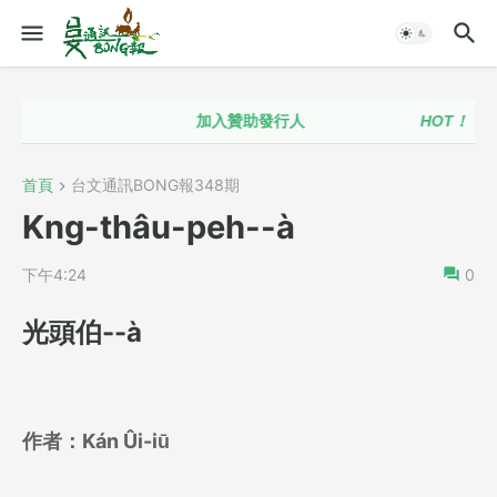
加入贊助發行人
HOT！！
台語政
首頁
台文通訊BONG報348期
Kng-thâu-peh--à
下午4:24
0
光頭伯--à
作者：
Kán Ûi-iū