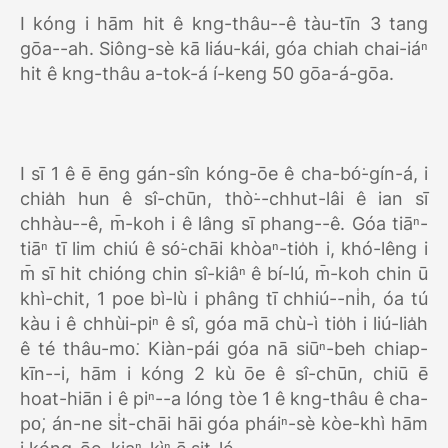
I kóng i hām hit ê kng-thâu--ê tàu-tīn 3 tang
gōa--ah. Siông-sè kā liáu-kái, góa chiah chai-iáⁿ
hit ê kng-thâu a-tok-á í-keng 50 gōa-á-gōa.
I sī 1 ê ē ēng gán-sîn kóng-ōe ê cha-bó͘-gín-á, i
chia̍h hun ê sî-chūn, thò͘--chhut-lâi ê ian sī
chhàu--ê, m̄-koh i ê lâng sī phang--ê. Góa tiāⁿ-
tiāⁿ tī lim chiú ê só͘-chāi khòaⁿ-tio̍h i, khó-lêng i
m̄ sī hit chióng chin sî-kiâⁿ ê bí-lú, m̄-koh chin ū
khì-chit, 1 poe bì-lù i phâng tī chhiú--ni̍h, óa tú
kàu i ê chhùi-piⁿ ê sî, góa mā chù-ì tio̍h i liú-lia̍h
ê té thâu-mo͘. Kiàn-pái góa nā siūⁿ-beh chiap-
kīn--i, hām i kóng 2 kù ōe ê sî-chūn, chiū ē
hoat-hiān i ê piⁿ--a lóng tòe 1 ê kng-thâu ê cha-
po͘, án-ne si̍t-chāi hāi góa pháiⁿ-sè kòe-khì hām