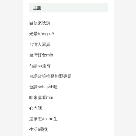
主題
做伙來唸詩
光景bóng uē
台灣人寫真
台灣好食mi̍h
台語sa攏有
台語政策推動聯盟專題
台譯se̍h-se̍h唸
咱來講看māi
心內話
是按怎án-ne生
生活ê藝術