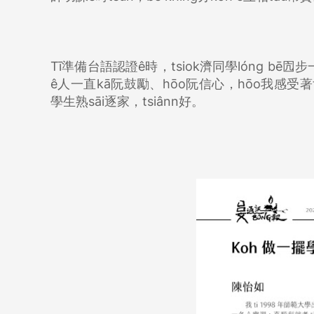
Tī準備台語認證ê時，tsiok濟同學lóng bē囥步
ê人一直kā阮鼓勵、hōo阮信心，hōo我感受著t
學生熟sāi逐家，tsiânn好。