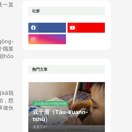
誌就一直
社群
ng-
个職業
顧hōo
熱門文章
kā我
à拍，想
台文通訊BONG報340期
同事做伙
豆干厝（Tāu-kuann-
tshù）
凌晨3:21