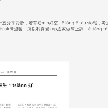
一直分享資源，若有啥mih好空--ê lóng ē tàu sio報，
siok濟溫暖，所以我真愛kap逐家做陣上課，ē-tàng t