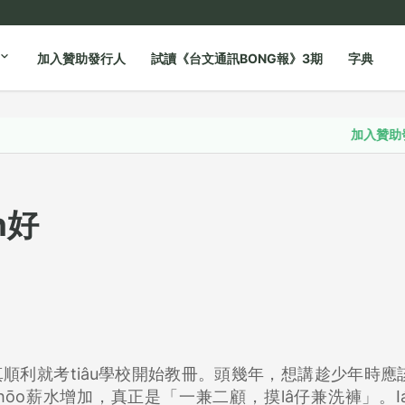
加入贊助發行人
試讀《台文通訊BONG報》3期
字典
加入贊助發行人
n好
，真順利就考tiâu學校開始教冊。頭幾年，想講趁少年時應
ng hōo薪水增加，真正是「一兼二顧，摸lâ仔兼洗褲」。Iáu