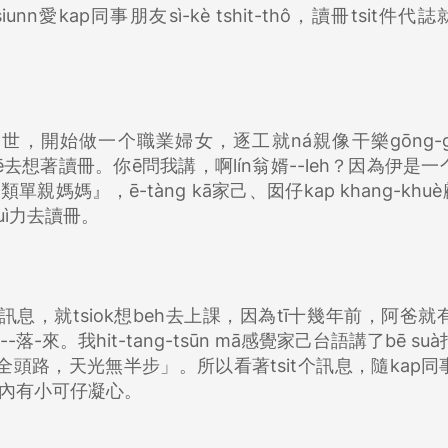
iunn愛kap同事朋友sì-kè tshit-thô，讀冊tsit件代
出世，開始做一个職業婦女，逐工就ná親像干樂gōng-gō
去想著讀冊。你ē問我講，啊lín翁婿--leh？因為伊是一
親媽媽』，ē-tàng kā家己、囡仔kap khang-khuè
khuì力去讀冊。
息，就tsiok想beh去上課，因為tī十幾年前，阿爸就有
-來。我hit-tang-tsūn mā感覺家己台語講了bē su
「一暝全頭路，天光無半步」。所以看著tsit个訊息，隨kap
，心內有小可仔凝心。