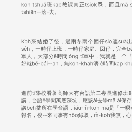
koh tshuā班kap教課真正tsiok忝，而且mā s
tshiân--落-去。
Koh來結婚了後，過兩冬兩个囡仔sio連suà
se̍h，一時仔上班，一時仔家庭、囡仔，完全bē
軍人，大部分ê時間lóng tī軍中，我就是一个『類單
好就bē-bái--ah，無koh-khah濟 ê時間kap 
進前tī學校看著高師大有台語第二專長進修班ê訊
講，台語ê學問萬底深坑，應該ài去學mā ài保存--落
講beh揣所在學台語，iáu-m̄-koh mā是
報名，後--來同事有hōo錄取，m̄-koh我無