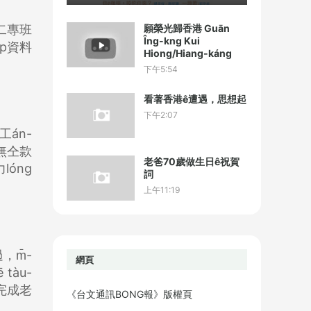
願榮光歸香港 Guān
二專班
Îng-kng Kui
ap資料
Hiong/Hiang-káng
下午5:54
看著香港ê遭遇，思想起
下午2:07
án-
著無仝款
老爸70歲做生日ê祝賀
lóng
詞
上午11:19
，m̄-
網頁
tàu-
伙完成老
《台文通訊BONG報》版權頁