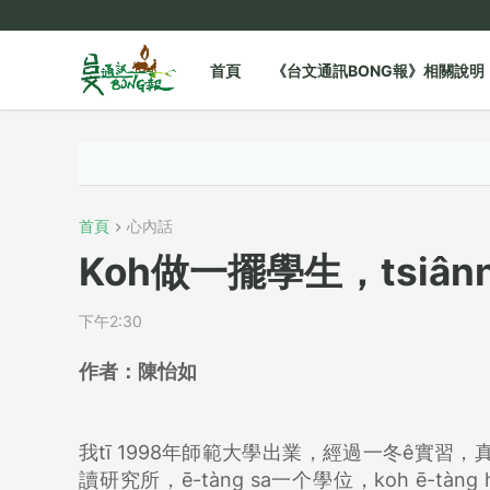
首頁
《台文通訊BONG報》相關說明
首頁
心內話
Koh做一擺學生，tsiân
下午2:30
作者：
陳怡如
我tī 1998年師範大學出業，經過一冬ê實習
讀研究所，ē-tàng sa一个學位，koh ē-tà