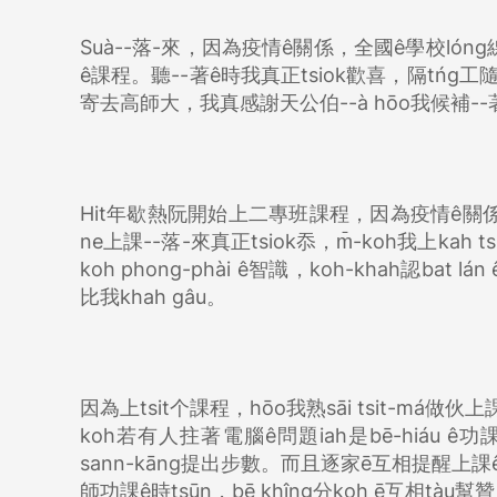
Suà--落-來，因為疫情ê關係，全國ê學校ló
ê課程。聽--著ê時我真正tsiok歡喜，隔tńg工隨
寄去高師大，我真感謝天公伯--à hōo我候補--著
Hit年歇熱阮開始上二專班課程，因為疫情ê關係
ne上課--落-來真正tsiok忝，m̄-koh我上kah
koh phong-phài ê智識，koh-khah認bat
比我khah gâu。
因為上tsit个課程，hōo我熟sāi tsit-má做伙
koh若有人拄著電腦ê問題iah是bē-hiáu ê功課，
sann-kāng提出步數。而且逐家ē互相提醒上課
師功課ê時tsūn，bē khîng分koh ē互相tàu幫