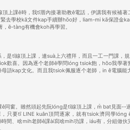
ng線頂上課ê時，我tī厝內接著助教ê電話，伊講我有候補著
緊去學校kā文件kap手續辦hōo好，liam-mi kā保證金k
，ē-tàng有機會koh再學習。
，是tī線頂上課，連suà上六禮拜，而且一工一門課，規工
 tsiok歡喜。因為逐个老師ê學問lóng tsiok飽，hōo我學
 lán ê母語kap文化。而且我tsiok佩服逐个老師，in ê電腦能力
上課ê同窗。雖然頭起先阮lóng是tī線頂上課，m̄ bat見面--過
只要tī LINE kuân頂問逐家，就有tsiok濟同學lóng ē 
ê時間、啥mih老師ê課ài寫啥mih功課，iáu有，分組做
贊。