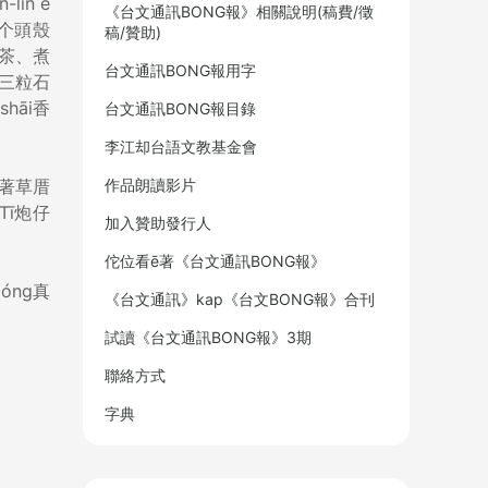
in ê
《台文通訊BONG報》相關說明(稿費/徵
規个頭殼
稿/贊助)
泡茶、煮
台文通訊BONG報用字
ê三粒石
hāi香
台文通訊BONG報目錄
李江却台語文教基金會
作品朗讀影片
̄g著草厝
「Tī炮仔
加入贊助發行人
佗位看ē著《台文通訊BONG報》
óng真
《台文通訊》kap《台文BONG報》合刊
試讀《台文通訊BONG報》3期
聯絡方式
字典