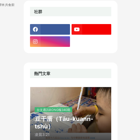
呷米共食廚
社群
熱門文章
台文通訊BONG報340期
豆干厝（Tāu-kuann-
tshù）
凌晨3:21