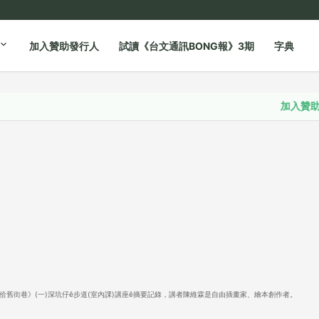
加入贊助發行人
試讀《台文通訊BONG報》3期
字典
加入贊助發行人
步道佮舊街巷》(一)深坑仔ê步道(室內課)講座ê摘要記錄，講者陳維霖是自由插畫家、繪本創作者。