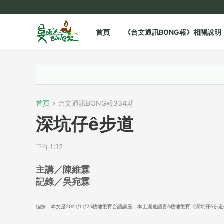
首頁
《台文通訊BONG報》相關說明
首頁
台文通訊BONG報334期
深坑仔ê步道
下午1:12
主講／陳維霖
記錄／吳宛霖
編按：本文是2021/11/25棲地復育台語講座，本土瀕危語言ê棲地復育《深坑仔ê