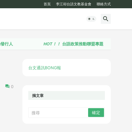
首頁
李江却台語文教基金會
聯絡方式
HOT！！
台語政策推動聯盟專題
台文通訊BONG報
0
揣文章