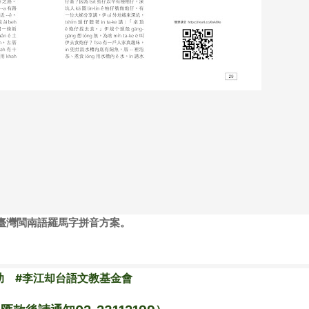
p臺灣閩南語羅馬字拼音方案
。
助　#李江却台語文教基金會　