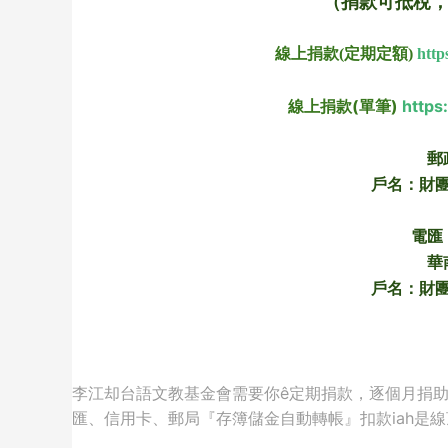
（捐款可抵稅，匯
線上捐款(定期定額) 
http
線上捐款(單筆) 
https
郵
戶名：財
電匯：
華
戶名：財
李江却台語文教基金會需要你ê定期捐款，逐個月捐助N
匯、信用卡、郵局『存簿儲金自動轉帳』扣款iah是