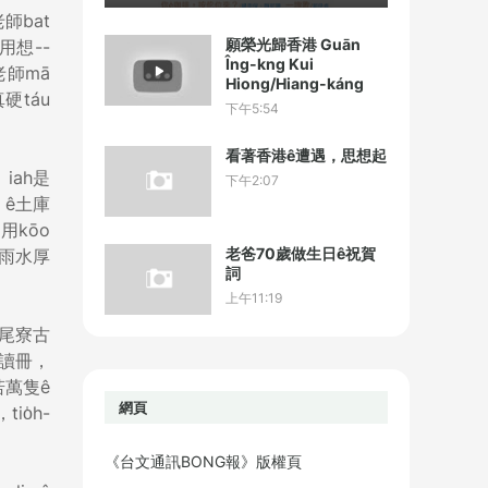
師bat
願榮光歸香港 Guān
用想--
Îng-kng Kui
老師mā
Hiong/Hiang-káng
硬táu
下午5:54
看著香港ê遭遇，思想起
iah是
下午2:07
n ê土庫
用kōo
老爸70歲做生日ê祝賀
n，雨水厚
詞
上午11:19
（尾寮古
小讀冊，
若萬隻ê
網頁
o̍h-
《台文通訊BONG報》版權頁