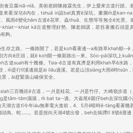
e̍h舊街食豆腐niā-niā。美術老師陳維霖先生，伊上愛來古道行踏。老
看深坑ê內在，tshuā in認bat真實ê深坑。畫圖m̄是kan-na
日頭、風雨ê變化hām古道ê花草、蟲thuā、生態等等無仝ê光景。
e一khiat一khiat kā古道整理好勢。陳老師講，若拄著搬石頭是真
ah有夠。
ê生存之路。一條路開了，若是koh看著邊--a有路草khah順--ê，
eh去別方向ê庄頭，就ē koh開一條新路出--來。Sóo-pái深坑上kuâ
-koh古道suah有十幾條。Tsia-ê古道有真濟是利用khah早ê水路，
行跤，m̄是行tī溪邊就是ài liâu過溪。若是山頂siàng大雨ê時tsū
oh貪戀美景，ài趕緊落山確保安全。
tsiah三百幾崁ê古道，一爿是桂花、一爿是竹仔。大崎嶺步道
g是tâm-tâm濕濕，m̄ bat ta--過。大崙尾ê囡仔beh去深坑國
。向天湖古道tī今年iáu無牽電火進前，4、5月ê暗時ē-tàng看著幾
頭鳥、蛇……。若是按向天湖4號出發，beh去揣蹛tī 8號ê厝邊，ti