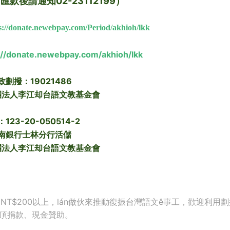
款後請通知02-23112199）
s://donate.newebpay.com/Period/akhioh/lkk
://donate.newebpay.com/akhioh/lkk
政劃撥：19021486
團法人李江却台語文教基金會
123-20-050514-2
南銀行士林分行活儲
團法人李江却台語文教基金會
T$200以上，lán做伙來推動復振台灣語文ê事工，歡迎利用
線頂捐款、現金贊助。