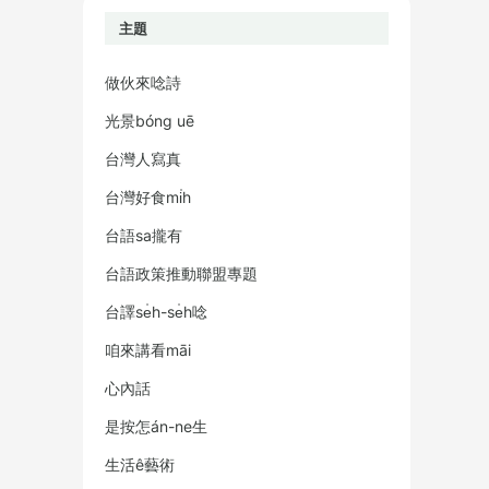
主題
做伙來唸詩
光景bóng uē
台灣人寫真
台灣好食mi̍h
台語sa攏有
台語政策推動聯盟專題
台譯se̍h-se̍h唸
咱來講看māi
心內話
是按怎án-ne生
生活ê藝術