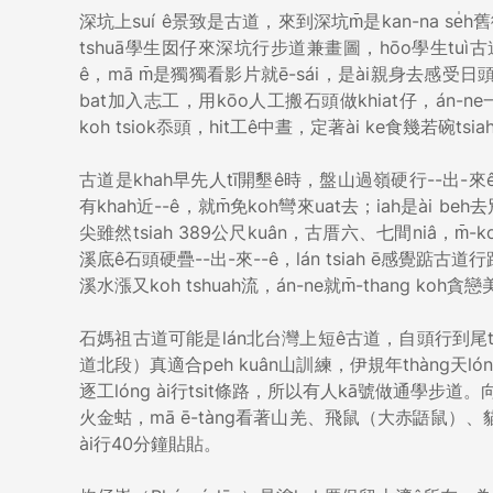
深坑上suí ê景致是古道，來到深坑m̄是kan-na s
tshuā學生囡仔來深坑行步道兼畫圖，hōo學生tuì古道來
ê，mā m̄是獨獨看影片就ē-sái，是ài親身去感受
bat加入志工，用kōo人工搬石頭做khiat仔，án-n
koh tsiok忝頭，hit工ê中晝，定著ài ke食幾若碗tsi
古道是khah早先人tī開墾ê時，盤山過嶺硬行--出-來
有khah近--ê，就m̄免koh彎來uat去；iah是ài b
尖雖然tsiah 389公尺kuân，古厝六、七間niâ，m̄
溪底ê石頭硬疊--出-來--ê，lán tsiah ē感覺踮古道
溪水漲又koh tshuah流，án-ne就m̄-thang k
石媽祖古道可能是lán北台灣上短ê古道，自頭行到尾
道北段）真適合peh kuân山訓練，伊規年thàng天lón
逐工lóng ài行tsit條路，所以有人kā號做通學步道
火金蛄，mā ē-tàng看著山羌、飛鼠（大赤鼯鼠）、貓
ài行40分鐘貼貼。