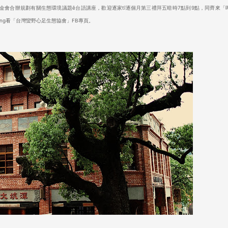
文教基金會合辦規劃有關生態環境議題ê台語講座，歡迎逐家tī逐個月第三禮拜五暗時7點到9點，同齊來「
tàng看「台灣蠻野心足生態協會」FB專頁。