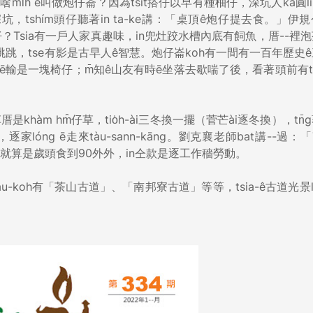
mi̍h ē叫做炮仔崙？因為tsit搭仔以早有種柚仔，深坑人kā圓lin-l
tshím頭仔聽著in ta-ke講：「桌頂ê炮仔提去食。」伊
叫伊去食炮仔？Tsia有一戶人家真趣味，in兜灶跤水槽內底有飼魚，厝--裡
活跳跳，tse有影是古早人ê智慧。炮仔崙koh有一間有一百年歷史
ē輸是一塊椅仔；m̄知ê山友有時ē坐落去歇喘了後，看著頭前有ts
草厝是khàm hm̂仔草，tio̍h-ài三冬換一擺（菅芒ài逐冬換），tn
來，逐家lóng ē走來tàu-sann-kāng。劉克襄老師bat講--過：
」就算是歲頭食到90外外，in仝款是逐工作穡勞動。
áu-koh有「茶山古道」、「南邦寮古道」等等，tsia-ê古道光景l