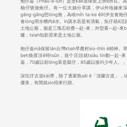
炮仔崙（Pháu-á-lūn）是塗kak厝保留上濟ê所在。為啥
柚仔號做炮仔。有一位大姊分享講，伊uì外地嫁來深坑，
gāng-gāng想lóng無，為啥mi̍h ta-ke ē
食lóng用水槽內ê水。In講水若是有清氣，魚仔就ē
土地公廟，廟是三塊石枋疊--起-來，外型看--起-來b
爐，tsiah知影原來是土地公廟。
炮仔崙mā保留lán台灣khah早農村sio-thīn ê精神。
beh換厝頂ê時tsūn，規个庄頭就tsiâu tín動--起-
崙，70歲以前lóng算是囡仔，85歲以後叫少年人。
深坑仔古道kài濟，除了逐家熟sāi ê「淡蘭古道」，i
優美，有閒就sio招來行踏。