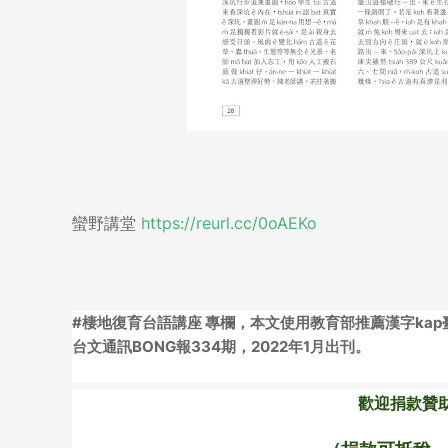
蠻野
講堂
https://reurl.cc/0oAEKo
#
棲地復育台語講座 專欄，
本文使用教育部推薦漢字ka
台文通訊BONG報334期，2022年1月出刊。
歡迎捐款贊