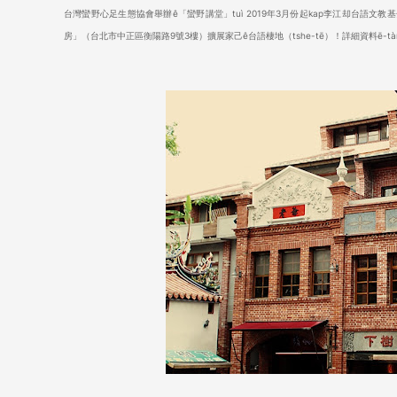
台灣蠻野心足生態協會舉辦ê「蠻野講堂」tuì 2019年3月份起kap李江却台語
房」（台北市中正區衡陽路9號3樓）擴展家己ê台語棲地（tshe-tē）！詳細資料ē-