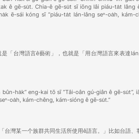
kak ê gē-su̍t. Chia-ê gē-su̍t sī iōng lâi piáu-ta̍t lâng 
̍k ē-sái kóng sī “piáu-ta̍t lán-lâng seⁿ-oa̍h, kám-
應該就是「台灣語言ê藝術」，也就是「用台灣語言來表達lán
bûn-ha̍k” eng-kai tō sī “Tâi-oân gú-giân ê gē-su̍t”, iā
ê seⁿ-oa̍h, kám-chêng, kám-sióng ê gē-su̍t.”
是「台灣某一个族群共同生活所使用ê語言。」比如台語、