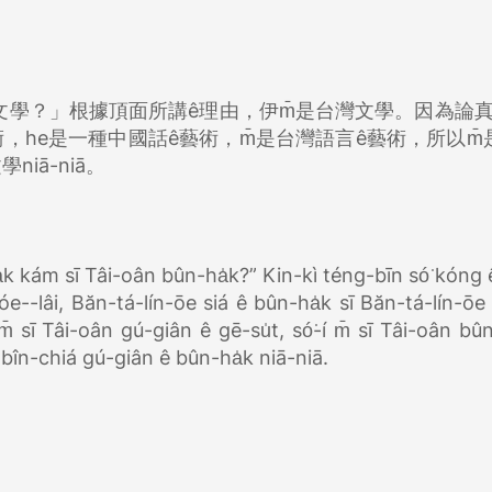
是台灣文學？」根據頂面所講ê理由，伊m̄是台灣文學。因為論
ín話ê藝術，he是一種中國話ê藝術，m̄是台灣語言ê藝術，所以m
iā-niā。
k kám sī Tâi-oân bûn-ha̍k?” Kin-kì téng-bīn só͘ kóng ê 
bóe--lâi, Băn-tá-lín-ōe siá ê bûn-ha̍k sī Băn-tá-lín-ōe
̄ sī Tâi-oân gú-giân ê gē-su̍t, só͘-í m̄ sī Tâi-oân bûn
t-bîn-chiá gú-giân ê bûn-ha̍k niā-niā.