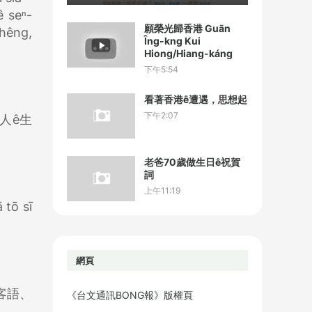
ê seⁿ-
願榮光歸香港 Guān
chêng,
Îng-kng Kui
Hiong/Hiang-káng
下午5:54
看著香港ê遭遇，思想起
下午2:07
人ê生
老爸70歲做生日ê祝賀
詞
上午11:19
 tō sī
網頁
客語、
《台文通訊BONG報》版權頁