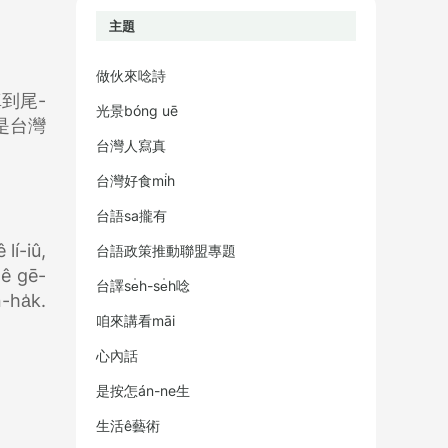
主題
做伙來唸詩
真到尾-
光景bóng uē
̄是台灣
台灣人寫真
台灣好食mi̍h
台語sa攏有
lí-iû,
台語政策推動聯盟專題
 ê gē-
台譯se̍h-se̍h唸
-ha̍k.
咱來講看māi
心內話
是按怎án-ne生
生活ê藝術