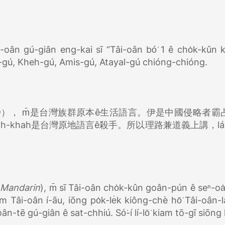
i-oân gú-giân eng-kai sī “Tâi-oân bó͘ 1 ê cho̍k-kûn 
Tâi-gú, Kheh-gú, Amis-gú, Atayal-gú chióng-chióng.
n
）， m̄是台灣族群原本ê生活語言。伊是中國侵略者霸
h-khah是台灣原地語言ê殺手。所以理路兼道義上講，lá
(
Mandarin
), m̄ sī Tâi-oân cho̍k-kûn goân-pún ê seⁿ-oa
àm Tâi-oân í-āu, iōng po̍k-le̍k kiông-chè hō͘ Tâi-oân-
n-tē gú-giân ê sat-chhiú. Só͘-í lí-lō͘ kiam tō-gī siōng