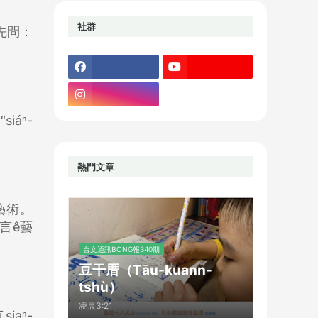
社群
要先問：
“siáⁿ-
熱門文章
藝術。
語言ê藝
台文通訊BONG報340期
豆干厝（Tāu-kuann-
tshù）
凌晨3:21
 siaⁿ-