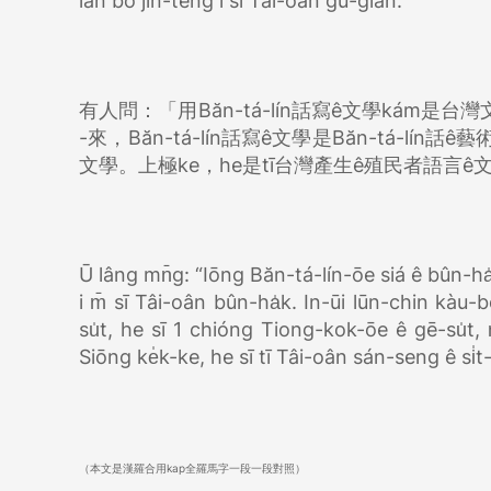
lán bô jīn-tēng i sī Tâi-oân gú-giân.
有人問：「用Băn-tá-lín話寫ê文學kám
-來，Băn-tá-lín話寫ê文學是Băn-tá-l
文學。上極ke，he是tī台灣產生ê殖民者語言ê文學n
Ū lâng mn̄g: “Iōng Băn-tá-lín-ōe siá ê bûn-ha̍
i m̄ sī Tâi-oân bûn-ha̍k. In-ūi lūn-chin kàu-
su̍t, he sī 1 chióng Tiong-kok-ōe ê gē-su̍t, m
Siōng ke̍k-ke, he sī tī Tâi-oân sán-seng ê si̍
（本文是漢羅合用kap全羅馬字一段一段對照）