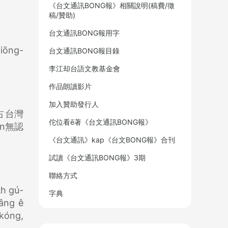
《台文通訊BONG報》相關說明(稿費/徵
稿/贊助)
台文通訊BONG報用字
kiōng-
台文通訊BONG報目錄
李江却台語文教基金會
作品朗讀影片
加入贊助發行人
占台灣
佗位看ē著《台文通訊BONG報》
n無認
《台文通訊》kap《台文BONG報》合刊
試讀《台文通訊BONG報》3期
聯絡方式
̍h gú-
字典
lâng ê
 kóng,