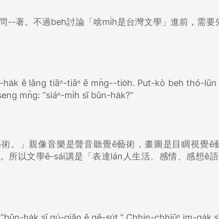
āⁿ ē問--著。不過beh討論「啥mi̍h是台灣文學」進前，需
ha̍k ê lâng tiāⁿ-tiāⁿ ē mn̄g--tio̍h. Put-kò beh thó-lūn 
eng mn̄g: “siáⁿ-mi̍h sī bûn-ha̍k?”
藝術。」親像音樂是聲音聽覺ê藝術，畫圖是目睭視覺ê
想。所以文學ē-sái講是「表達lán人生活、感情、感想ê
 “bûn-ha̍k sī gú-giân ê gē-su̍t.” Chhin-chhiūⁿ im-ga̍k sī