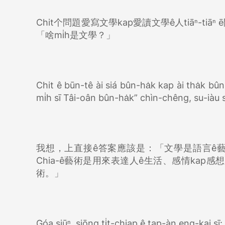
Chit个問題愛寫文學kap愛讀文學ê人tiāⁿ-ti
「啥mi̍h是文學？」
Chit ê būn-tê ài siá bûn-ha̍k kap ài tha̍k bûn-
mi̍h sī Tâi-oân bûn-ha̍k” chìn-chêng, su-iàu s
我想，上直接ê答案應該是：「文學是語言ê
Chia-ê藝術是用來表達人ê生活、感情kap感
術。」
Góa siūⁿ, siōng ti̍t-chiap ê tap-àn eng-kai sī: