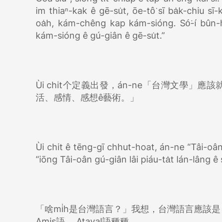
im thiaⁿ-kak ê gē-su̍t, ōe-tô͘ sī ba̍k-chiu sī-
oa̍h, kám-chêng kap kám-sióng. Só͘-í bûn-ha
kám-sióng ê gú-giân ê gē-su̍t.”
Ùi chit个定義出發，án-ne「台灣文學」
活、感情、感想ê藝術。」
Ùi chit ê tēng-gī chhut-hoat, án-ne “Tâi-oân 
“iōng Tâi-oân gú-giân lâi piáu-ta̍t lán-lâng 
「啥mi̍h是台灣語言？」我想，台灣語言應該
Amis語、 Atayal語種種。