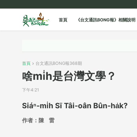
首頁
《台文通訊BONG報》相關說明
首頁
台文通訊BONG報368期
啥mi̍h是台灣文學？
下午4:21
Siáⁿ-mi̍h Sī Tâi-oân Bûn-ha̍k?
作者：
陳 雷