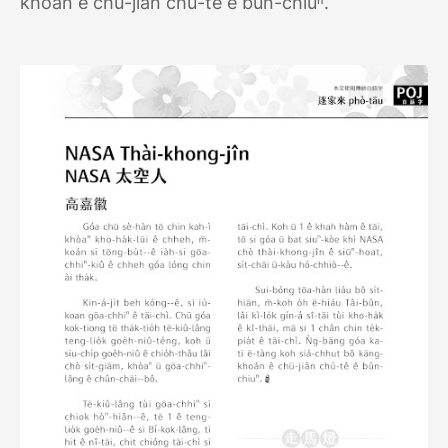
khoán ê chū-jiân chú-tê ê bûn-chiuⁿ.