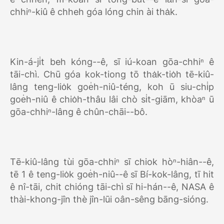
chhiⁿ-kiû ê chheh góa lóng chin ài tha̍k.
Kin-á-ji̍t beh kóng--ê, sī iú-koan gōa-chhiⁿ ê
tāi-chì. Chū góa kok-tiong tō tha̍k-tio̍h tē-kiû-
lâng teng-lio̍k goe̍h-niû-téng, koh ū siu-chi̍p
goe̍h-niû ê chio̍h-thâu lâi chò si̍t-giām, khòaⁿ ū
gōa-chhiⁿ-lâng ê chûn-chāi--bô.
Tē-kiû-lâng tùi gōa-chhiⁿ sī chiok hòⁿ-hiân--ê,
tē 1 ê teng-lio̍k goe̍h-niû--ê sī Bí-kok-lâng, tī hit
ê nî-tāi, chit chióng tāi-chì sī hi-hán--ê, NASA ê
thài-khong-jîn thè jîn-lūi oân-sêng bāng-sióng.