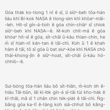
Góa tha̍k ko-tiong 1 nî ê sî, ū siūⁿ-beh tōa-hàn
liáu khì Bí-kok NASA ê tiong-sim khì khòaⁿ-māi-
-leh. Hit-sî gín-á-tioh ê góa chin-chiàⁿ sī chiok
siūⁿ-beh khì NASA--ê. M̄-koh chit-má ê góa
khòaⁿ hit-sî ê góa, si̍t-chāi ū-kàu thian-chin, he
m̄ sī hiah-nī kán-tan ê tāi-chì. Koh ū 1 ê khah
hàm ê tāi, tō sī góa ū bat siuⁿ-kòe khì NASA chò
thài-khong-jîn ê siūⁿ-hoat, si̍t-chāi ū-kàu hó-
chhiò--ê.
Sui-bóng tōa-hàn liáu bô si̍t-hiān, m̄-koh o̍h ē-
hiáu Tâi-bûn, lâi kì-lo̍k gín-á sî-tāi tùi kho-ha̍k ê
kî-thāi, mā sī 1 chân chin te̍k-pia̍t ê tāi-chì. Ǹg-
bāng góa ka-tī ē-tàng koh siá-chhut bô kāng-