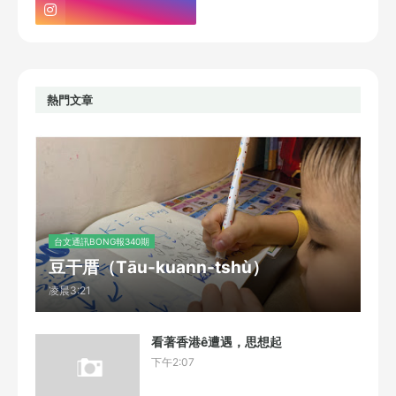
熱門文章
台文通訊BONG報340期
豆干厝（Tāu-kuann-tshù）
凌晨3:21
看著香港ê遭遇，思想起
下午2:07