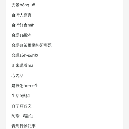
光景bóng uē
台灣人寫真
台灣好食mi̍h
台語sa攏有
台語政策推動聯盟專題
台譯se̍h-se̍h唸
咱來講看māi
心內話
是按怎án-ne生
生活ê藝術
百字寫台文
阿瑞--ā話仙
青鳥行動記事