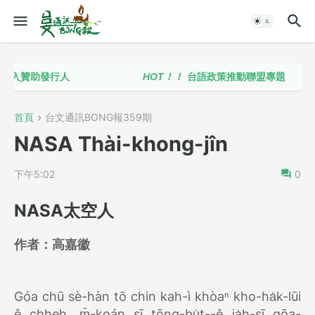
贊助發行人
HOT！！
台語政策推動聯盟專題
首頁
台文通訊BONG報359期
NASA Thài-khong-jîn
下午5:02
0
NASA太空人
作者：
高嘉徽
Góa chū sè-hàn tō chin kah-ì khòaⁿ kho-ha̍k-lūi
ê chheh, m̄-koán sī tōng-bu̍t--ê ia̍h-sī gōa-