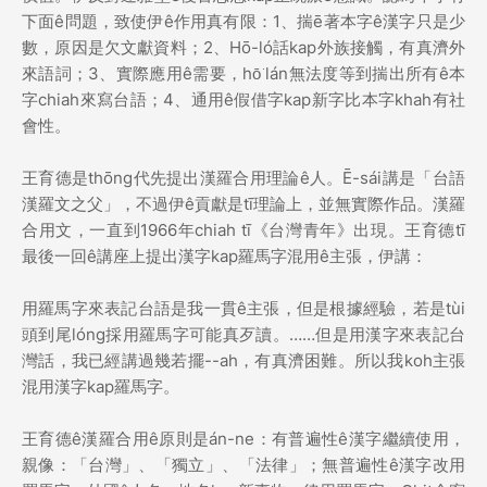
下面ê問題，致使伊ê作用真有限：1、揣ē著本字ê漢字只是少
數，原因是欠文獻資料；2、Hō-ló話kap外族接觸，有真濟外
來語詞；3、實際應用ê需要，hō͘ lán無法度等到揣出所有ê本
字chiah來寫台語；4、通用ê假借字kap新字比本字khah有社
會性。
王育德是thōng代先提出漢羅合用理論ê人。Ē-sái講是「台語
漢羅文之父」，不過伊ê貢獻是tī理論上，並無實際作品。漢羅
合用文，一直到1966年chiah tī《台灣青年》出現。王育德tī
最後一回ê講座上提出漢字kap羅馬字混用ê主張，伊講：
用羅馬字來表記台語是我一貫ê主張，但是根據經驗，若是tùi
頭到尾lóng採用羅馬字可能真歹讀。……但是用漢字來表記台
灣話，我已經講過幾若擺--ah，有真濟困難。所以我koh主張
混用漢字kap羅馬字。
王育德ê漢羅合用ê原則是án-ne：有普遍性ê漢字繼續使用，
親像：「台灣」、「獨立」、「法律」；無普遍性ê漢字改用