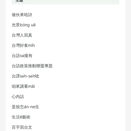
做伙來唸詩
光景bóng uē
台灣人寫真
台灣好食mi̍h
台語sa攏有
台語政策推動聯盟專題
台譯se̍h-se̍h唸
咱來講看māi
心內話
是按怎án-ne生
生活ê藝術
百字寫台文