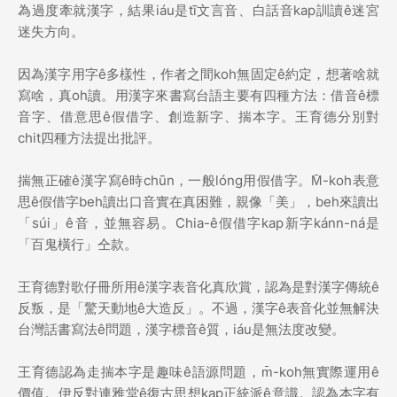
為過度牽就漢字，結果iáu是tī文言音、白話音kap訓讀ê迷宮
迷失方向。
因為漢字用字ê多樣性，作者之間koh無固定ê約定，想著啥就
寫啥，真oh讀。用漢字來書寫台語主要有四種方法：借音ê標
音字、借意思ê假借字、創造新字、揣本字。王育德分別對
chit四種方法提出批評。
揣無正確ê漢字寫ê時chūn，一般lóng用假借字。M̄-koh表意
思ê假借字beh讀出口音實在真困難，親像「美」，beh來讀出
「súi」ê音，並無容易。Chia-ê假借字kap新字kánn-ná是
「百鬼橫行」仝款。
王育德對歌仔冊所用ê漢字表音化真欣賞，認為是對漢字傳統ê
反叛，是「驚天動地ê大造反」。不過，漢字ê表音化並無解決
台灣話書寫法ê問題，漢字標音ê質，iáu是無法度改變。
王育德認為走揣本字是趣味ê語源問題，m̄-koh無實際運用ê
價值。伊反對連雅堂ê復古思想kap正統派ê意識。認為本字有