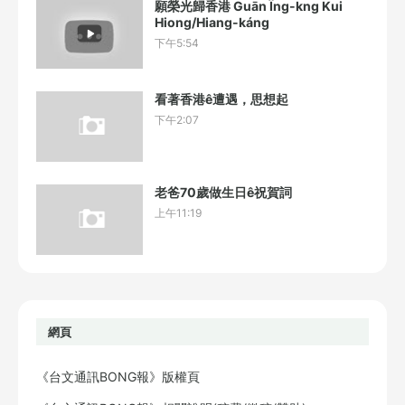
願榮光歸香港 Guān Îng-kng Kui
Hiong/Hiang-káng
下午5:54
看著香港ê遭遇，思想起
下午2:07
老爸70歲做生日ê祝賀詞
上午11:19
網頁
《台文通訊BONG報》版權頁