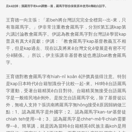
且kā刣掉；漢羅用字有koh調整--過，羅馬字部份保留原本使用ê傳統白話字。
王育德一向主張：「若beh將台灣話完完全全標寫--出-來，只
有靠羅馬字。」伊非常注重教會羅馬字，分別tī第五講kap第
六講討論教會羅馬字。伊認為教會羅馬字對台灣話ê學習kap
普及有真大ê貢獻；伊講：「教會羅馬字kap基督教義互不相
干，但是kap過去、現在以及將來ê台灣文化ê發展是有密不可
分ê關係。」所以，伊主張講非基督教徒也應該bat教會羅馬
字。
王育德對教會羅馬字有hiah-nī koân ê評價真值得注意。特別
是kap日本時代ê台籍智識份子比較--起-來。Hit時ê台語羅馬
字運動，受著台籍精英ê白目對待。台籍精英無接受台語羅馬
字是一般殖民地ê例外。是按怎台語羅馬字化，除了基督徒以
外，無啥人支持？張洪南將羅馬字無hông接受ê原因歸納做三
點：1、認為羅馬字是外國字；2、認為羅馬字kan-taⁿ基督徒
chiah teh使用--ê；3、認為羅馬字是chheⁿ-mê牛chiah需要
學--ê。簡單講，就是因為當時ê台籍精英ê民族主義koh是用