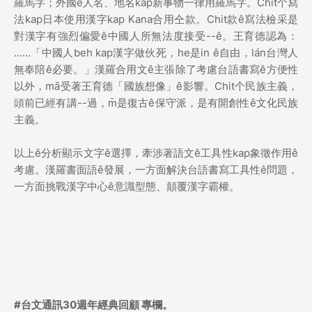
羅馬字；外國ê人名、地名kap新事物一律用羅馬字。Chit个寫
法kap日本使用漢字kap Kana合用仝款。Chit款ê寫法檢采是
對漢字有強烈偏愛ê中國人所無法度接受--ê。王育德認為：
……「中國人beh kap漢字做伙死，he是in ê自由，lán台灣人
無奉陪ê必要。」漢羅合用文ê主張除了考慮台語書寫ê方便性
以外，mā受著王育德「國族想像」ê影響。Chit个民族主義，
頭前已經有講--過，m̄是復古ê保守派，是有開創性ê文化民族
主義。
以上ê分析顯示文字ê選擇，牽涉著語文ê工具性kap象徵作用ê
考慮。漢羅書面語ê發展，一方面解決台語書寫工具性ê問題，
一方面挑戰漢字中心ê意識型態、顛覆漢字霸權。
#台文通訊30週年經典回顧 專欄。