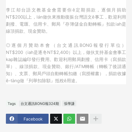
李江却台語文教基金會需要你ê定期捐款，逐個月捐助
NT$200以上，lán做伙來推動復振台灣語文ê事工，歡迎利用
劃撥、電匯、信用卡、郵局『存簿儲金自動轉帳』扣款iah是
線頂捐款、現金贊助。
◎逐個月贊助本會（台文通訊BONG報發行單位）
NT$200（iah是逐冬NT$2,400）以上，
做伙支持基金會事工
kap雜誌編印發行費用。歡迎利用郵局劃撥、信用卡（寫捐款
單）、線頂捐款、現金贊助、銀行/ATM轉帳（轉帳了後請通
知）、支票、郵局戶頭自動轉帳扣繳（寫授權書），捐款收據
ē-tàng做『列舉扣除額』抵稅ê用途。
Tags
台文通訊BONG報324期
張學謙
Facebook