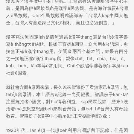
漢民族／漢字做中心ê正統觀。王育德有法度脫離漢字中心主
義，是因為伊ê民族觀m̄是漢字ê民族觀。是有海洋氣質ê台灣
人ê民族觀。Chit个民族觀明確認識著「台灣人kap中國人無
仝，台灣人有創造家己文化ê權利，而且也必須創造。」
漢字寫法無固定iah是揣無適當ê漢字thang寫是台語ê漢字書
寫ê thōng大ê缺點。根據王育德ê調查，愈常用ê台語詞，愈
揣無正確ê漢字thang用。伊調查兩百个基本詞，結果有四分
之一揣無正確ê漢字thang寫，親像chit、hit、chia、hia、ê、
koh、beh、lán等等ê常用詞。Chit个缺陷牽涉著漢字本身kap
社會ê因素。
就社會方面ê原因來講，長久以來智識份子看無家己ê母語，無
teh讀寫母語，本土語言ê記錄一向受輕視。智識份子kan-taⁿ
注重統治者ê語文，對hia得著利益、kap民眾脫節，歷來ê統
治者mā是想空想縫beh壓制台灣話，無beh hō͘台灣人有母語
教育。智識份子ê漢字中心觀mā是王育德批判ê對象：
1920年代，lán ê頂一代想beh利用台灣話留下記錄，但是因