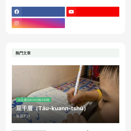
熱門文章
台文通訊BONG報340期
豆干厝（Tāu-kuann-tshù）
凌晨3:21