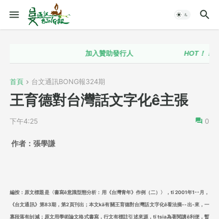
加入贊助發行人
HOT！！
台語
首頁
台文通訊BONG報324期
王育德對台灣話文字化ê主張
下午4:25
0
作者：張學謙
編按：原文標題是〈書寫ê意識型態分析：用《台灣青年》作例（二）〉，tī 2001年1--月，
《台文通訊》第83期，第2頁刊出；本文kā有關王育德對台灣話文字化ê看法摘--出-來，一
寡段落有刣減；原文用學術論文格式書寫，行文有標註引述來源，tī tsia為著閱讀ê利便，暫