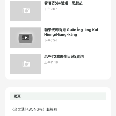
看著香港ê遭遇，思想起
下午2:07
願榮光歸香港 Guān Îng-kng Kui
Hiong/Hiang-káng
下午5:54
老爸70歲做生日ê祝賀詞
上午11:19
網頁
《台文通訊BONG報》版權頁