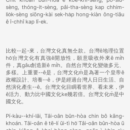
sèng, thóng-it-sèng, pâi-tha-sèng kap chhim-
lio̍k-sèng siōng-kài sek-ha̍p hong-kiàn ông-tiâu
ê î-chhî kap lī-ek.
比較--起-來，台灣文化真無仝款。台灣ê地理位置
hō͘台灣文化有真強ê開放性，願意吸收外來ê mi̍h
件，真gâu創造新ê mi̍h。自然台灣文化變做多元、
多樣。上重要--ê是，台灣文化m̄是為著一个皇帝ê
政權設計、培養--ê，伊是經過台灣人日日生活、自
然演化產生--ê。台灣文化目睭看世界、看未來，伊
ê活力、動力比中國文化ke幾若倍。台灣文化m̄是中
國文化。
Pí-kàu--khí-lâi, Tâi-oân bûn-hòa chin bô kāng-
khoán. Tâi-oân ê tē-lí ūi-tì hō͘ Tâi-oân bûn-hòa ū