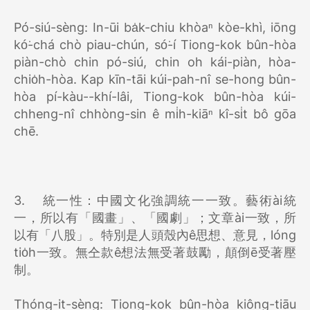
Pó-siú-sèng: In-ūi ba̍k-chiu khòaⁿ kòe-khì, iōng
kó͘-chá chò piau-chún, só͘-í Tiong-kok bûn-hòa
piàn-chò chin pó-siú, chin oh kái-piàn, hòa-
chio̍h-hòa. Kap kīn-tāi kúi-pah-nî se-hong bûn-
hòa pí-kàu--khí-lâi, Tiong-kok bûn-hòa kúi-
chheng-nî chhòng-sin ê mi̍h-kiāⁿ kî-si̍t bô gōa
chē.
3.
統一性：中國文化強調統一一致。藝術ài統
一，所以有「國畫」、「國劇」；文章ài一致，所
以有「八股」。特別是人頭殼內ê思想、意見，lóng
tio̍h一致。無仝款ê想法無受著鼓勵，顛倒ē受著壓
制。
Thóng-it-sèng: Tiong-kok bûn-hòa kiông-tiāu