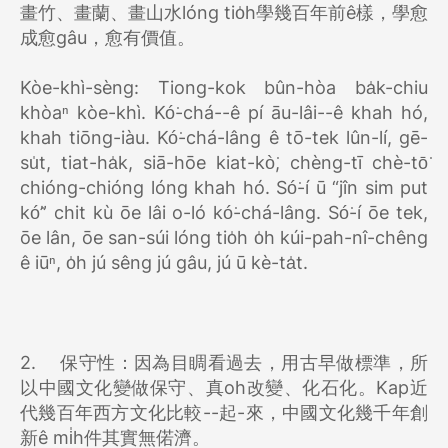
畫竹、畫蘭、畫山水lóng tio̍h學幾百年前ê樣，學愈
成愈gâu，愈有價值。
Kòe-khì-sèng: Tiong-kok bûn-hòa ba̍k-chiu
khòaⁿ kòe-khì. Kó͘-chá--ê pí āu-lâi--ê khah hó,
khah tiōng-iàu. Kó͘-chá-lâng ê tō-tek lûn-lí, gē-
su̍t, tiat-ha̍k, siā-hōe kiat-kò͘, chèng-tī chè-tō͘
chióng-chióng lóng khah hó. Só͘-í ū “jîn sim put
kó͘” chit kù ōe lâi o-ló kó͘-chá-lâng. Só͘-í ōe tek,
ōe lân, ōe san-súi lóng tio̍h o̍h kúi-pah-nî-chêng
ê iūⁿ, o̍h jú sêng jú gâu, jú ū kè-ta̍t.
2.
保守性：因為目睭看過去，用古早做標準，所
以中國文化變做保守、真oh改變、化石化。Kap近
代幾百年西方文化比較--起-來，中國文化幾千年創
新ê mi̍h件其實無偌濟。