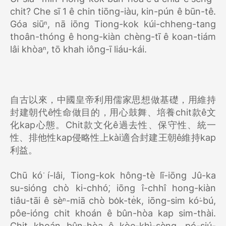
chit? Che sī 1 ê chin tiōng-iàu, kin-pún ê būn-tê.
Góa siūⁿ, nā iōng Tiong-kok kúi-chheng-tang
thoân-thóng ê hong-kiàn chèng-tī ê koan-tiám
lâi khòaⁿ, tō khah iông-ī liáu-kái.
自古以來，中國皇帝利用儒家思想做基礎，用維持
封建朝代ê性命做目的，用心鼓舞、培養chit款ê文
化kap心態。Chit款文化ê過去性、保守性、統一
性、排他性kap侵略性上kài適合封建王朝ê維持kap
利益。
Chū kó͘ í-lâi, Tiong-kok hông-tè lī-iōng Jû-ka
su-sióng chò ki-chhó͘, iōng î-chhî hong-kiàn
tiâu-tāi ê sèⁿ-miā chò bo̍k-te̍k, iōng-sim kó͘-bú,
pôe-ióng chit khoán ê bûn-hòa kap sim-thài.
Chit khoán bûn-hòa ê kòe-khì-sèng, pó-siú-