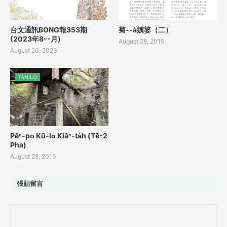
台文通訊BONG報353期
菊--à姨婆（二）
(2023年8--月)
August 28, 2015
August 20, 2023
TÂN LŌ͘
Pêⁿ-po͘ Kū-lō͘ Kiâⁿ-ta̍h (Tē-2
Pha)
August 28, 2015
張貼留言