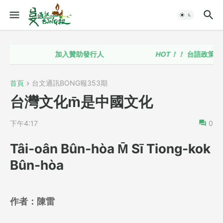
加入贊助發行人
HOT！！
台語政策推動聯盟
首頁
台文通訊BONG報353期
台灣文化m̄是中國文化
下午4:17
0
Tâi-oân Bûn-hòa M̄ Sī Tiong-kok
Bûn-hòa
作者：
陳雷