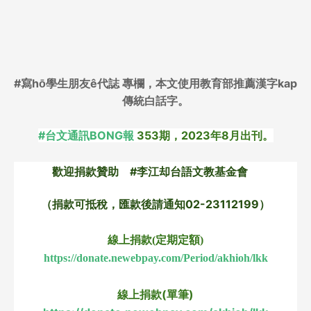
#寫hō͘學生朋友ê代誌
專欄，
本文使用教育部推薦漢字kap
傳統白話字。
#台文通訊BONG報
353期，2023年8月出刊。
歡迎捐款贊助 #李江却台語文教基金會
（捐款可抵稅，匯款後請通知02-23112199）
線上捐款(定期定額)
https://donate.newebpay.com/Period/akhioh/lkk
線上捐款(單筆)