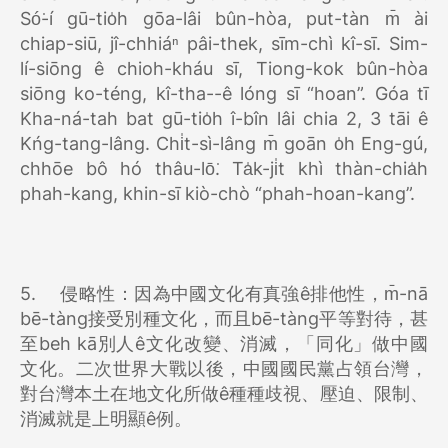
Só͘-í gū-tio̍h gōa-lâi bûn-hòa, put-tàn m̄ ài
chiap-siū, jî-chhiáⁿ pâi-thek, sīm-chì kî-sī. Sim-
lí-siōng ê chioh-kháu sī, Tiong-kok bûn-hòa
siōng ko-téng, kî-tha--ê lóng sī “hoan”. Góa tī
Kha-ná-tah bat gū-tio̍h î-bîn lâi chia 2, 3 tāi ê
Kńg-tang-lâng. Chi̍t-sì-lâng m̄ goān o̍h Eng-gú,
chhōe bô hó thâu-lō͘. Ta̍k-ji̍t khì thàn-chia̍h
phah-kang, khin-sī kiò-chò “phah-hoan-kang”.
5.
侵略性：因為中國文化有真強ê排他性，m̄-nā
bē-tàng接受別種文化，而且bē-tàng平等對待，甚
至beh kā別人ê文化改變、消滅，「同化」做中國
文化。二次世界大戰以後，中國國民黨占領台灣，
對台灣本土在地文化所做ê種種歧視、壓迫、限制、
消滅就是上明顯ê例。