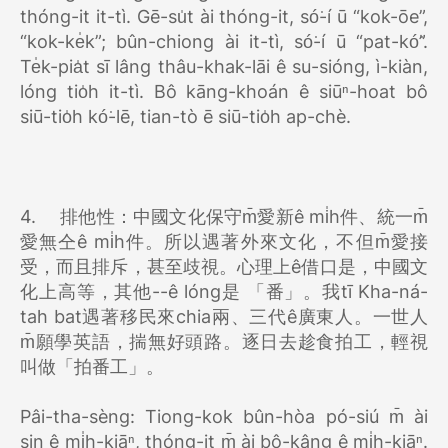
thóng-it it-tì. Gē-su̍t ài thóng-it, só͘-í ū “kok-ōe”,
“kok-ke̍k”; bûn-chiong ài it-tì, só͘-í ū “pat-kó͘”.
Te̍k-pia̍t sī lâng thâu-khak-lāi ê su-sióng, ì-kiàn,
lóng tio̍h it-tì. Bô kāng-khoán ê siūⁿ-hoat bô
siū-tio̍h kó͘-lē, tian-tò ē siū-tio̍h ap-chè.
4.
排他性：中國文化保守m̄愛新ê mi̍h件、統一m̄
愛無仝ê mi̍h件。所以遇著外來文化，不但m̄愛接
受，而且排斥，甚至歧視。心理上ê借口是，中國文
化上高等，其他--ê lóng是 「番」。我tī Kha-ná-
tah bat遇著移民來chia兩、三代ê廣東人。一世人
m̄願學英語，揣無好頭路。逐日去趁食拍工，輕視
叫做「拍番工」。
Pâi-tha-sèng: Tiong-kok bûn-hòa pó-siú m̄ ài
sin ê mi̍h-kiāⁿ, thóng-it m̄ ài bô-kâng ê mi̍h-kiāⁿ.