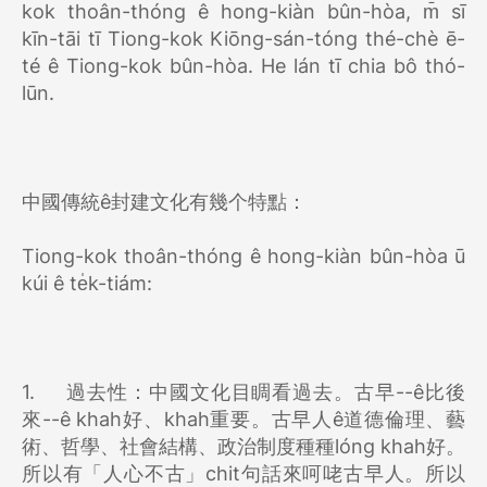
kok thoân-thóng ê hong-kiàn bûn-hòa, m̄ sī
kīn-tāi tī Tiong-kok Kiōng-sán-tóng thé-chè ē-
té ê Tiong-kok bûn-hòa. He lán tī chia bô thó-
lūn.
中國傳統ê封建文化有幾个特點：
Tiong-kok thoân-thóng ê hong-kiàn bûn-hòa ū
kúi ê te̍k-tiám:
1.
過去性：中國文化目睭看過去。古早--ê比後
來--ê khah好、khah重要。古早人ê道德倫理、藝
術、哲學、社會結構、政治制度種種lóng khah好。
所以有「人心不古」chit句話來呵咾古早人。所以