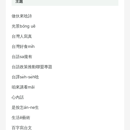
主題
做伙來唸詩
光景bóng uē
台灣人寫真
台灣好食mi̍h
台語sa攏有
台語政策推動聯盟專題
台譯se̍h-se̍h唸
咱來講看māi
心內話
是按怎án-ne生
生活ê藝術
百字寫台文