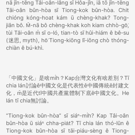
nā jīn-tēng Tâi-oân-lâng sī Hôa-jîn, iā tō jīn-tēng
Tâi-oân bûn-hòa sī Tiong-kok bûn-hòa. Chit
chióng kóng-hoat kám ū chèng-khak? Tong-
jiân bô. M̄-nā bô chèng-khak koh kiam chhò-gō͘,
tùi Tâi-oân m̄ sī o-ló, tian-tò sī hûi-hiám ê bê-su
(迷思, myth), hō͘ Tiong-kiōng lī-iōng chò thóng-
chiàn ê bú-khì.
「中國文化」是啥mi̍h？Kap台灣文化有啥差別？Tī
chia lán討論ê中國文化是代表性ê中國傳統ê封建文
化，m̄是近代tī中國共產黨體制下底ê中國文化。He
lán tī chia無討論。
“Tiong-kok bûn-hòa” sī siáⁿ-mi̍h? Kap Tâi-oân
bûn-hòa ū siáⁿ chha-pia̍t? Tī chia lán thó-lūn ê
Tiong-kok bûn-hòa sī tāi-piáu-sèng ê Tiong-