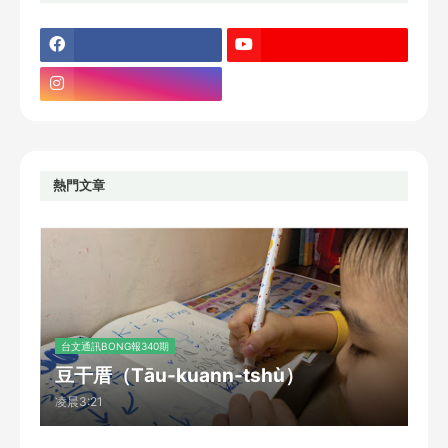
熱門文章
台文通訊BONG報340期
豆干厝（Tāu-kuann-tshù）
凌晨3:21