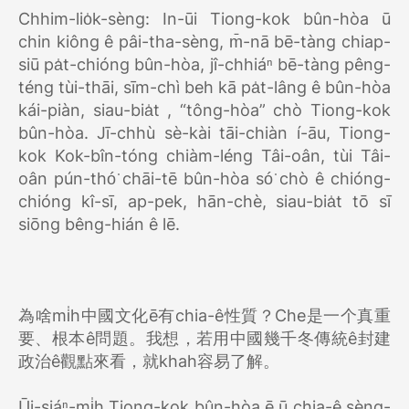
Chhim-lio̍k-sèng: In-ūi Tiong-kok bûn-hòa ū
chin kiông ê pâi-tha-sèng, m̄-nā bē-tàng chiap-
siū pa̍t-chióng bûn-hòa, jî-chhiáⁿ bē-tàng pêng-
téng tùi-thāi, sīm-chì beh kā pa̍t-lâng ê bûn-hòa
kái-piàn, siau-bia̍t , “tông-hòa” chò Tiong-kok
bûn-hòa. Jī-chhù sè-kài tāi-chiàn í-āu, Tiong-
kok Kok-bîn-tóng chiàm-léng Tâi-oân, tùi Tâi-
oân pún-thó͘ chāi-tē bûn-hòa só͘ chò ê chióng-
chióng kî-sī, ap-pek, hān-chè, siau-bia̍t tō sī
siōng bêng-hián ê lē.
為啥mi̍h中國文化ē有chia-ê性質？Che是一个真重
要、根本ê問題。我想，若用中國幾千冬傳統ê封建
政治ê觀點來看，就khah容易了解。
Ūi-siáⁿ-mi̍h Tiong-kok bûn-hòa ē ū chia-ê sèng-