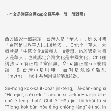
（本文是漢羅合用kap全羅馬字一段一段對照）
西方國家一般認定，台灣人是「華人」，所以呵咾
「台灣是世界華人民主ê燈塔」。Chit个「華人」大
概就是「中國文化ê黃種人」ê意思。In若認定台灣
人是華人，也就認定台灣文化是中國文化。Chit種
講法kám有正確？當然無。M̄-nā無正確koh兼錯
誤，對台灣m̄是呵咾，顛倒是危險ê迷思
（myth），hō͘中共利用做統戰ê武器。
Se-hong kok-ka it-poaⁿ jīn-tēng, Tâi-oân-lâng sī
“Hôa-jîn”, só͘-í o-ló “Tâi-oân sī sè-kài Hôa-jîn bîn-
chú ê teng-thah”. Chit ê “Hôa-jîn” tāi-khài tō sī
“Tiong-kok bûn-hòa ê n̂g-chióng-lâng” ê ì-sù. In