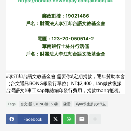
https://donate.newebpay.com/akhioh/lkk
郵政劃撥：19021486
戶名：財團法人李江却台語文教基金會
電匯：123-20-050514-2
華南銀行士林分行活儲
戶名：財團法人李江却台語文教基金會
#李江却台語文教基金會 需要你ê定期捐款，逐年贊助本會
（台文通訊BONG報發行單位）NT$2,400，lán做伙復振
台灣語文ê事工kap雜誌編印發行費用，捐款thang抵稅。
Tags
台文通訊BONG報353期
陳雷
寫hō͘學生朋友ê代誌
Facebook