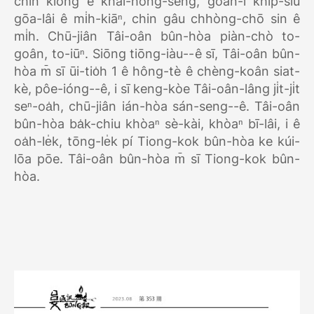
chin kiông ê khai-hòng-sèng, goān-ì khip-siu
gōa-lâi ê mi̍h-kiāⁿ, chin gâu chhòng-chō sin ê
mi̍h. Chū-jiân Tâi-oân bûn-hòa piàn-chò to-
goân, to-iūⁿ. Siōng tiōng-iàu--ê sī, Tâi-oân bûn-
hòa m̄ sī ūi-tio̍h 1 ê hông-tè ê chèng-koân siat-
kè, pôe-ióng--ê, i sī keng-kòe Tâi-oân-lâng ji̍t-ji̍t
seⁿ-oa̍h, chū-jiân ián-hòa sán-seng--ê. Tâi-oân
bûn-hòa ba̍k-chiu khòaⁿ sè-kài, khòaⁿ bī-lâi, i ê
oa̍h-le̍k, tōng-le̍k pí Tiong-kok bûn-hòa ke kúi-
lōa pōe. Tâi-oân bûn-hòa m̄ sī Tiong-kok bûn-
hòa.