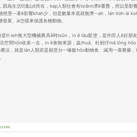
仝款，因為生活tī淺山ê所在，kap人類社會有tsiânn濟ê重疊，所以受影響t
著ê影響khah少，但是數量本底就無濟--ah，lán tio̍h-ài koh
i來永續發展、ài怎樣來保護各種動物。
ī-leh無大型機械農具ê時tsūn，in ē tàu鬆塗，是作田人ê好朋友
o收束--去，in ê食物來源，蟲thuā、杜蚓仔mā lóng hōo th
」ê農法，就是lán人類若是願意分一喙飯hōo動物食、減用一寡農藥，lá
。
2199）