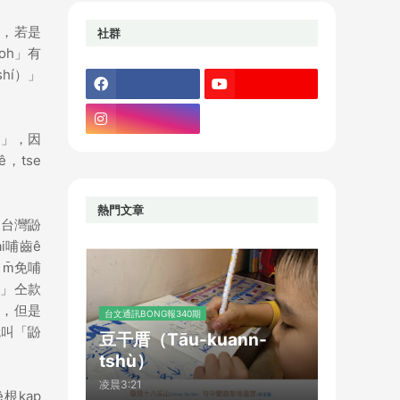
i，若是
社群
oh」有
shí）」
雄」，因
，tse
熱門文章
「台灣鼢
i哺齒ê
m̄免哺
鼠」仝款
ê，但是
台文通訊BONG報340期
就叫「鼢
豆干厝（Tāu-kuann-
tshù）
凌晨3:21
根kap