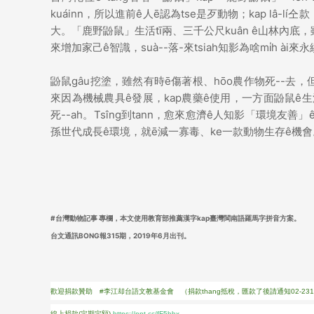
kuáinn，所以進前ê人ē認為tse是歹動物；kap lâ-lí
大。「鹿野鼢鼠」生活tī兩、三千公尺kuân ê山林內底，雖然受--
來增加家己ê智識，suà--落-來tsiah知影為啥mi̍h à
鼢鼠gâu挖塗，雖然有時ē傷著根、hōo農作物死--去，但是t
來因為機械農具ê發展，kap農藥ê使用，一方面鼢鼠ê生活空間hō
死--ah。Tsîng到tann，愈來愈濟ê人知影「環境友善
孫世代成長ê環境，就ē減一寡毒、ke一款動物生存ê機會
#台灣動物記事 專欄，本文使用教育部推薦漢字kap臺灣閩南語羅馬字拼音方案。
台文通訊BONG報315期，2019年6月出刊。
歡迎捐款贊助 #李江却台語文教基金會 （捐款thang抵稅，匯款了後請通知02-2311
線上捐款(定期定額)
https://ppt.cc/fF5bhx