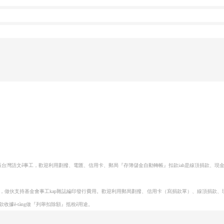
動復振台灣語文ê事工，歡迎利用劃撥、電匯、信用卡、郵局『存簿儲金自動轉帳』扣款iah是線頂捐款、現
上，
做伙支持基金會事工kap雜誌編印發行費用。歡迎利用郵局劃撥、信用卡（寫捐款單）、線頂捐款、
據ē-tàng做『列舉扣除額』抵稅ê用途。