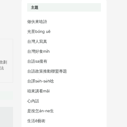
主題
做伙來唸詩
光景bóng uē
台灣人寫真
台灣好食mi̍h
台語sa攏有
●郵政劃
團法
台語政策推動聯盟專題
台譯se̍h-se̍h唸
咱來講看māi
心內話
是按怎án-ne生
生活ê藝術