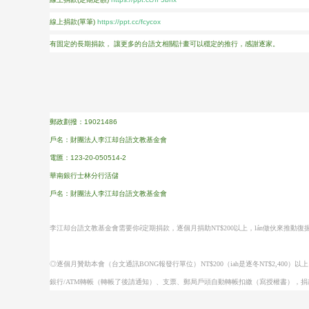
線上捐款(單筆)
https://ppt.cc/fcycox
有固定的長期捐款， 讓更多的台語文相關計畫可以穩定的推行，感謝逐家。
郵政劃撥：19021486
戶名：財團法人李江却台語文教基金會
電匯：123-20-050514-2
華南銀行士林分行活儲
戶名：財團法人李江却台語文教基金會
李江却台語文教基金會需要你ê定期捐款，逐個月捐助NT$200以上，lán做伙來推
◎逐個月贊助本會（台文通訊BONG報發行單位）NT$200（iah是逐冬NT$2,400）以
銀行/ATM轉帳（轉帳了後請通知）、支票、郵局戶頭自動轉帳扣繳（寫授權書），捐款收