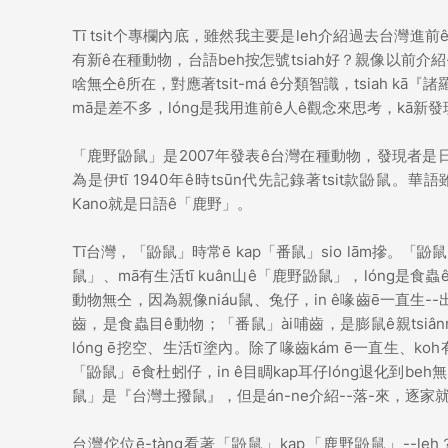
Tī tsit个專欄內底，雖然我主要是leh介紹過去台灣進前ê
有新ê在種動物，台語beh按怎號tsiah好？親像以前介紹-
啥無仝ê所在，對應著tsit-má ê分類智識，tsiah kā『
mā是差不多，lóng是我用進前ê人ê觀念來思考，kā新
「鹿野鼢鼠」是2007年發表ê台灣在種動物，發現者是日
為是伊tī 1940年ê時tsūn代先記錄著tsit款鼢鼠。華
Kano就是日語ê「鹿野」。
Tī台灣，「鼢鼠」時常ē kap「番鼠」sio lām摻。「
鼠」、mā有生活tī kuân山ê「鹿野鼢鼠」，lóng是
動物無仝，因為親像niáu鼠、兔仔，in ê喙齒ē一直生--出-
齒，是食蟲目ê動物；「番鼠」ài哺齒，是膨鼠ê親tsiâ
lóng ē挖空、生活tī塗內。除了喙齒kám ē一直生、k
「鼢鼠」ē食杜蚓仔，in ê目睭kap耳仔lóng退化到be
鼠」是『台灣土撥鼠』，但是án-ne介紹--落-來，逐家就
台灣佗位ē-tàng看著「鼢鼠」kap「鹿野鼢鼠」--leh