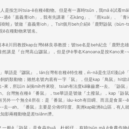
人是按怎叫tsia-ê在種ê動物。但是有一寡時tsūn，我mā ē試看mā
-過ê「嘉義青ioh」，我有先講著「石kàng」、「雨kuài」、「青i
諸羅樹蛙』號做「嘉義青ioh」。Tsit個月beh介紹ê「鹿野鼢鼠（bùn-t
發現ê在種動物來號名。
本ê川田教授kap台灣ê林良恭教授；號tse名是beh紀念「鹿野忠
語雖然講是『台灣高山鼴鼠』，但是伊ê學名Kanoana是按Kano來--ê
鼢鼠」華語是『鼴鼠』，lán台灣有在種ê特生種，m̄-nā是生活tī淺山ê
食蟲ê飼奶類動物；雖然名號內底有一字「鼠」，但是kap「鳥鼠」hit款à
來，所以in ài揣mi̍h件來咬、tsiah有法度kā喙齒磨--去。「鼢鼠」
nn。台灣無在種ê「番鼠」，tse華語是號做『土撥鼠』，kap「鼢
oh有另外一个無仝ê所在：是「番鼠」iáu-koh有目睭、而且是食菜--
h無--去--ah。「番鼠」主要是分佈tī印度、美洲kap歐洲ê山區，有人
知影兩種動物是差tsiânn濟。
？一般ê「鼢鼠」是食蟲thuā、杜蚓仔，有時tsūn mā ē食農作物ê