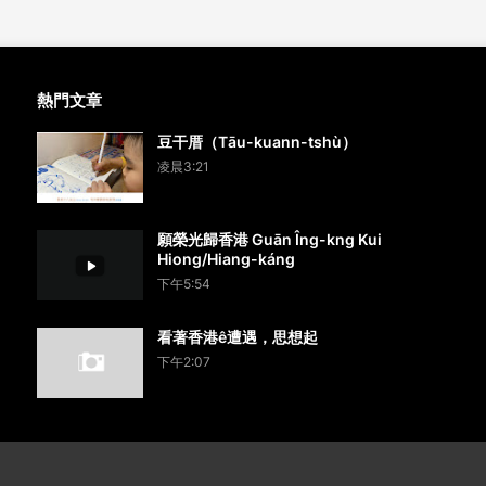
熱門文章
豆干厝（Tāu-kuann-tshù）
凌晨3:21
願榮光歸香港 Guān Îng-kng Kui
Hiong/Hiang-káng
下午5:54
看著香港ê遭遇，思想起
下午2:07