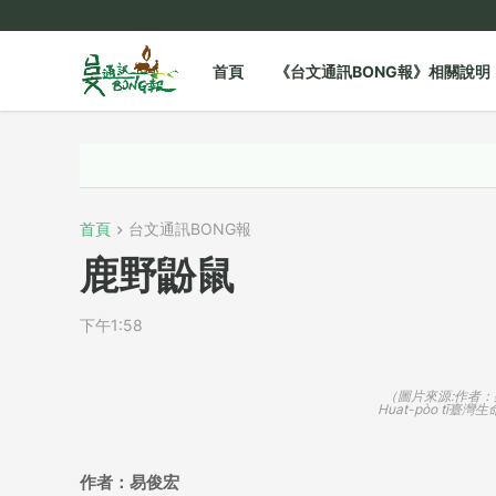
首頁
《台文通訊BONG報》相關說明
加入
首頁
台文通訊BONG報
鹿野鼢鼠
下午1:58
（圖片來源:作者：
Huat-pòo tī臺灣生命
作者：易俊宏