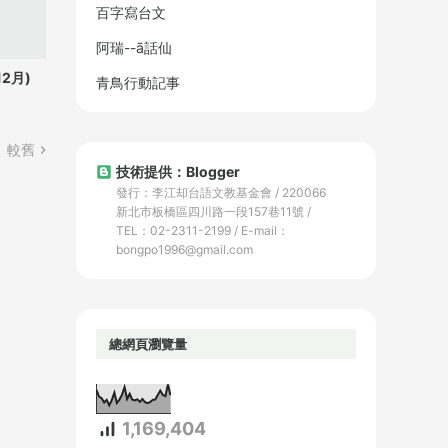
百字寫台文
阿瑞--ā話仙
2月)
青鳥行動記事
較舊
技術提供：Blogger
發行：李江却台語文教基金會 / 220066
新北市板橋區四川路一段157巷11號 /
TEL：02-2311-2199 / E-mail：
bongpo1996@gmail.com
總網頁瀏覽量
1,169,404