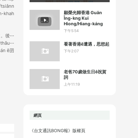
siânn
願榮光歸香港 Guān
-khah
Îng-kng Kui
Hiong/Hiang-káng
下午5:54
。後--
āu--
看著香港ê遭遇，思想起
n ê囝
下午2:07
老爸70歲做生日ê祝賀
詞
上午11:19
網頁
《台文通訊BONG報》版權頁