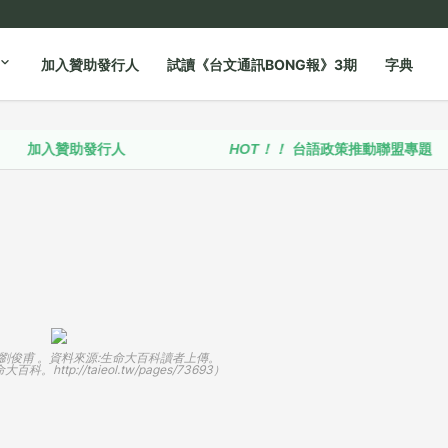
加入贊助發行人
試讀《台文通訊BONG報》3期
字典
贊助發行人
HOT！！
台語政策推動聯盟專題
劉俊甫 。資料來源:生命大百科讀者上傳。
大百科。http://taieol.tw/pages/73693）