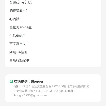
台譯se̍h-se̍h唸
咱來講看māi
心內話
是按怎án-ne生
生活ê藝術
百字寫台文
阿瑞--ā話仙
青鳥行動記事
技術提供：Blogger
發行：李江却台語文教基金會 / 220066新北市板橋區四川路
一段157巷11號 / TEL：02-2311-2199 / E-mail：
bongpo1996@gmail.com