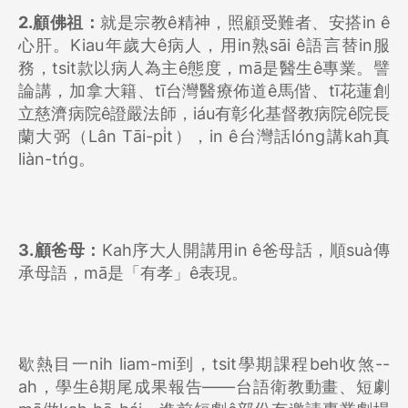
2.顧佛祖：
就是宗教ê精神，照顧受難者、安搭in ê
心肝。Kiau年歲大ê病人，用in熟sāi ê語言替in服
務，tsit款以病人為主ê態度，mā是醫生ê專業。譬
論講，加拿大籍、tī台灣醫療佈道ê馬偕、tī花蓮創
立慈濟病院ê證嚴法師，iáu有彰化基督教病院ê院長
蘭大弼（Lân Tāi-pi̍t），in ê台灣話lóng講kah真
liàn-tńg。
3.顧爸母：
Kah序大人開講用in ê爸母話，順suà傳
承母語，mā是「有孝」ê表現。
歇熱目一nih liam-mi到，tsit學期課程beh收煞--
ah，學生ê期尾成果報告——台語衛教動畫、短劇