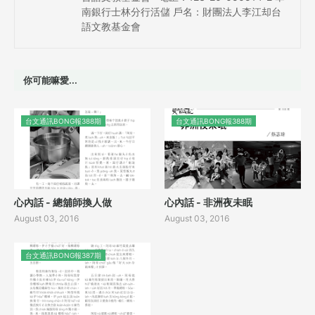
南銀行士林分行活儲 戶名：財團法人李江却台
語文教基金會
你可能嘛愛...
台文通訊BONG報388期
台文通訊BONG報388期
心內話 - 總舖師換人做
心內話 - 非洲夜未眠
August 03, 2016
August 03, 2016
台文通訊BONG報387期