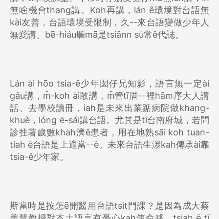
無啥機會thang講。Koh再講，lán ê環境對台語無
kài友善，台語環境受限制，久--來台語變做少年人
無愛講、bē-hiáu聽mā是tsiânn sù常ê代誌。
Lán ài hōo tsia-ê少年囡仔兄知影，語言無一定ài
gâu講，m̄-koh ài敢講，m̄管tī厝--裡hām序大人講
話、去學校讀冊，iah是未來出業踮病院做khang-
khuè，lóng ē-sái講台語。尤其是tī台南府城，若問
診拄著歲數khah濟ê患者，用在地熟sāi koh tuan-
tiah ê台語是上適當--ê。未來台語生湠kah傳承ài靠
tsia-ê少年家。
斯當時是按怎ē開醫用台語tsit門課？是因為成大蔡
美慧教授對本土語言有憂心kah使命感，tsiah ē tī