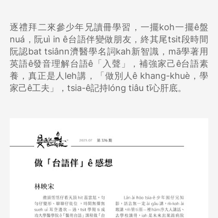
逐禮拜二來參少年兄讀冊學習，一擺koh一擺ê盤
nuá，阮uì in ê台語伴變做朋友，終其尾tsit段時間
阮認bat tsiânn濟醫學名詞kah新智識，mā學著用
英語ê發音理解台語ê「入聲」，補強家己ê台語素
養，真正是人leh講，「做別人ê khang-khuè，學
家己ê工夫」，tsia-ê記持lóng tiâu tī心肝底。