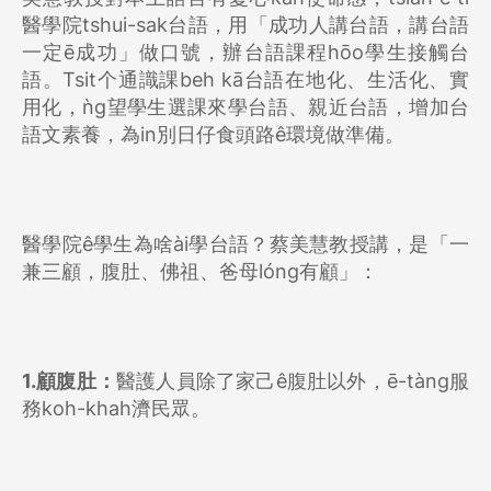
醫學院tshui-sak台語，用「成功人講台語，講台語
一定ē成功」做口號，辦台語課程hōo學生接觸台
語。Tsit个通識課beh kā台語在地化、生活化、實
用化，ǹg望學生選課來學台語、親近台語，增加台
語文素養，為in別日仔食頭路ê環境做準備。
醫學院ê學生為啥ài學台語？蔡美慧教授講，是「一
兼三顧，腹肚、佛祖、爸母lóng有顧」：
1.顧腹肚：
醫護人員除了家己ê腹肚以外，ē-tàng服
務koh-khah濟民眾。