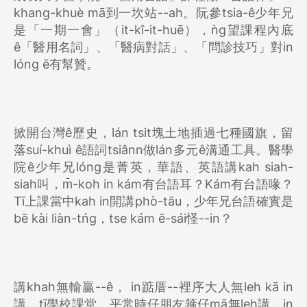
khang-khuè mā到一坎站--ah。阮參tsia-ê少年兄
是「一期一會」（it-kî-it-huē），ǹg望課程內底
ê「醫用名詞」、「醫病對話」、「問診技巧」對in
lóng ē有幫贊。
掀開台灣ê歷史，lán tsit塊土地插過七種國旗，留
落suí-khuì ê語詞tsiânn做lán多元ê溝通工具。醫學
院ê少年兄lóng是菁英，華語、英語講kah siah-
siah叫，m̄-koh in kám有台語耳？Kám有台語喙？
Tī上課當中kah in開講phò-tāu，少年兄台語確實是
bē kài liàn-tńg，tse kám ē-sái怪--in？
講khah無輸贏--ê， in踮厝--裡序大人無leh kā in
講，tī學校課堂、平常時仔朋友箍仔mā無leh講，in