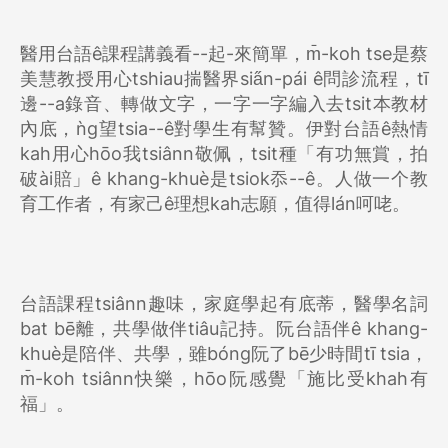
醫用台語ê課程講義看--起-來簡單，m̄-koh tse是蔡
美慧教授用心tshiau揣醫界sia̋n-pái ê問診流程，tī
邊--a錄音、轉做文字，一字一字編入去tsit本教材
內底，ǹg望tsia--ê對學生有幫贊。伊對台語ê熱情
kah用心hōo我tsiânn敬佩，tsit種「有功無賞，拍
破ài賠」ê khang-khuè是tsiok忝--ê。人做一个教
育工作者，有家己ê理想kah志願，值得lán呵咾。
台語課程tsiânn趣味，家庭學起有底蒂，醫學名詞
bat bē離，共學做伴tiâu記持。阮台語伴ê khang-
khuè是陪伴、共學，雖bóng阮了bē少時間tī tsia，
m̄-koh tsiânn快樂，hōo阮感覺「施比受khah有
福」。