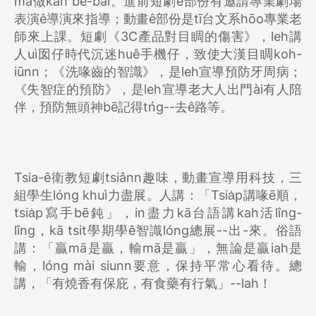
mā做kah bē-bái。進前短劇ê部份有邀請專業劇場
表演ê導演來指導；動畫ê部份是tī台文系hōo專業老
師來上課。短劇《3C產品對目睭的傷害》，leh講
人uì囡仔時代沉迷huê手機仔，致使大漢目睭koh-
iūnn；《洗喙齒的智識》，是leh宣導預防牙周病；
《失智症的預防》，是leh宣導老大人出門ài有人陪
伴，預防無頭神bē記得tńg--去ê路等。
Tsia-ê衛教短劇tsiânn趣味，動畫宣導用科技，三
組學生lóng khuì力盡展。人講：「Tsia̍p講喙ē順，
tsia̍p寫手bē鈍」，in盡力kā台語講kah活lîng-
lîng，kā tsit學期學ê智識lóng總展--出-來。俗語
講：「贏mā是贏，輸mā是贏」，無論是贏iah是
輸，lóng mài siunn要意，保持平常心看待。總
講，「有燒香有保庇，有食藥有行氣」--lah！