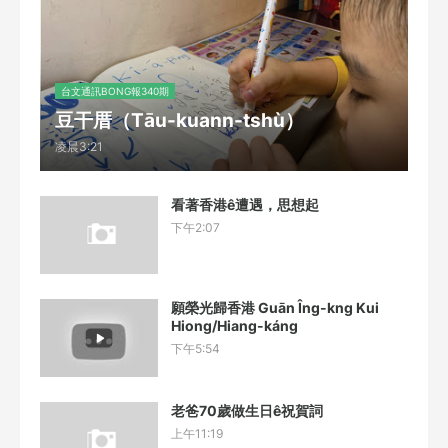
台文通訊BONG報340期
豆干厝（Tāu-kuann-tshù）
凌晨3:21
看著香港ê遭遇，思想起
下午2:07
願榮光歸香港 Guān Îng-kng Kui
Hiong/Hiang-káng
下午5:54
老爸70歲做生日ê祝賀詞
上午11:19