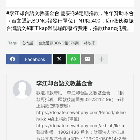
#李江却台語文教基金會 需要你ê定期捐款，逐年贊助本會
（台文通訊BONG報發行單位）NT$2,400，lán做伙復振
台灣語文ê事工kap雜誌編印發行費用，捐款thang抵稅。
Tags
心內話
台文通訊BONG報376期
林映宋
Facebook
李江却台語文教基金會
歡迎捐款贊助 李江却台語文教基金會 （捐
款可抵稅，匯款後請通知02-23112199） ●線
上捐款(定期定額)
https://donate.newebpay.com/Period/akhio
h/lkk ●線上捐款(單筆)
https://donate.newebpay.com/akhioh/lkk ●
郵政劃撥：19021486 戶名：財團法人李江却
台語文教基金會 ●電匯：123-20-050514-2 華