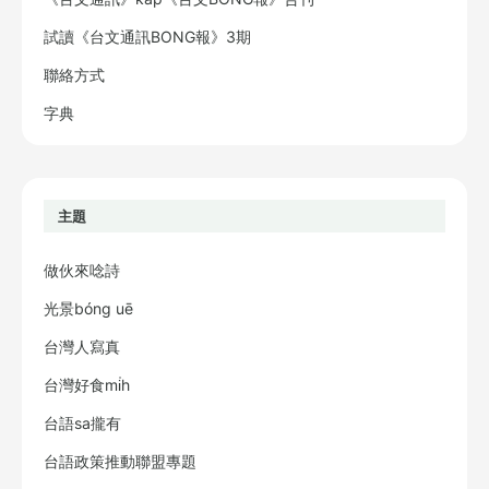
試讀《台文通訊BONG報》3期
聯絡方式
字典
主題
做伙來唸詩
光景bóng uē
台灣人寫真
台灣好食mi̍h
台語sa攏有
台語政策推動聯盟專題