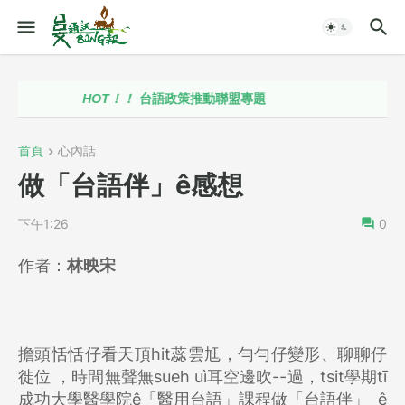
HOT！！
台語政策推動聯盟專題
首頁
心內話
做「台語伴」ê感想
下午1:26
0
作者：
林映宋
擔頭恬恬仔看天頂hit蕊雲尪，勻勻仔變形、聊聊仔
徙位 ，時間無聲無sueh uì耳空邊吹--過，tsit學期tī
成功大學醫學院ê「醫用台語」課程做「台語伴」 ê